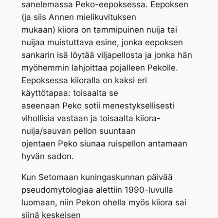
sanelemassa
Peko
-eepoksessa. Eepoksen
(ja siis Annen mielikuvituksen
mukaan)
kiiora
on tammipuinen nuija tai
nuijaa muistuttava esine, jonka eepoksen
sankarin isä löytää viljapellosta ja jonka hän
myöhemmin lahjoittaa pojalleen
Pekolle
.
Eepoksessa
kiioralla
on kaksi eri
käyttötapaa: toisaalta se
aseenaan
Peko
sotii menestyksellisesti
vihollisia vastaan ja toisaalta
kiiora
-
nuija/sauvan pellon suuntaan
ojentaen
Peko
siunaa ruispellon antamaan
hyvän sadon.
Kun Setomaan kuningaskunnan päivää
pseudomytologiaa alettiin 1990-luvulla
luomaan, niin
Pekon
ohella myös
kiiora
sai
siinä keskeisen