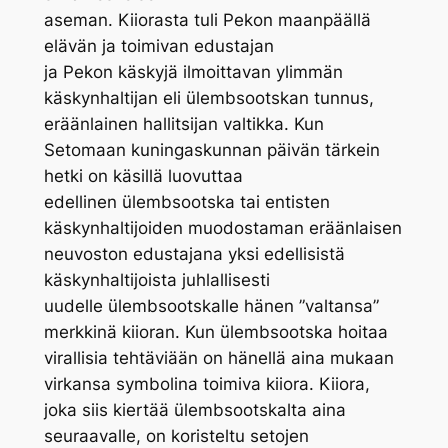
aseman.
Kiiorasta
tuli
Pekon
maanpäällä
elävän ja toimivan edustajan
ja
Pekon
käskyjä ilmoittavan ylimmän
käskynhaltijan eli
ülembsootskan
tunnus,
eräänlainen hallitsijan valtikka. Kun
Setomaan kuningaskunnan päivän tärkein
hetki on käsillä luovuttaa
edellinen
ülembsootska
tai entisten
käskynhaltijoiden muodostaman eräänlaisen
neuvoston edustajana yksi edellisistä
käskynhaltijoista juhlallisesti
uudelle
ülembsootskalle
hänen ”valtansa”
merkkinä
kiioran
. Kun
ülembsootska
hoitaa
virallisia tehtäviään on hänellä aina mukaan
virkansa symbolina toimiva
kiiora
.
Kiiora
,
joka siis kiertää
ülembsootskalta
aina
seuraavalle, on koristeltu setojen