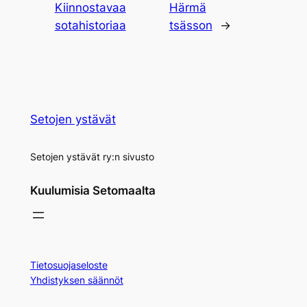
Kiinnostavaa
Härmä
sotahistoriaa
tsässon
→
Setojen ystävät
Setojen ystävät ry:n sivusto
Kuulumisia Setomaalta
Tietosuojaseloste
Yhdistyksen säännöt