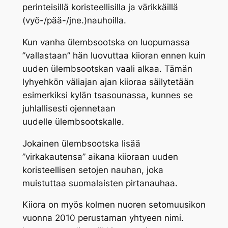
perinteisillä koristeellisilla ja värikkäillä
(vyö-/pää-/jne.)nauhoilla.
Kun vanha
ülembsootska
on luopumassa
”vallastaan” hän luovuttaa
kiioran
ennen kuin
uuden
ülembsootska
n vaali alkaa. Tämän
lyhyehkön väliajan ajan
kiioraa
säilytetään
esimerkiksi kylän tsasounassa, kunnes se
juhlallisesti ojennetaan
uudelle
ülembsootskalle
.
Jokainen
ülembsootska
lisää
”virkakautensa” aikana
kiioraan
uuden
koristeellisen setojen nauhan, joka
muistuttaa suomalaisten pirtanauhaa.
Kiiora
on myös kolmen nuoren setomuusikon
vuonna 2010 perustaman yhtyeen nimi.