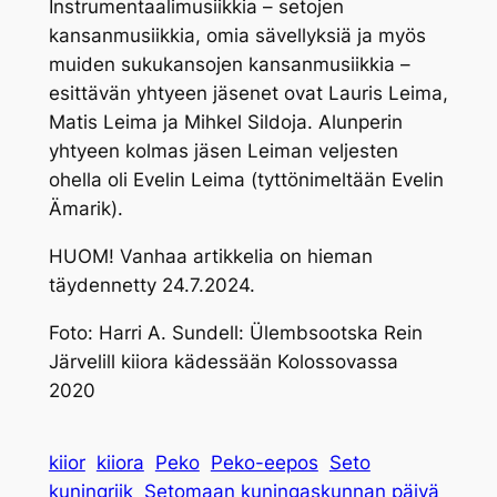
Instrumentaalimusiikkia – setojen
kansanmusiikkia, omia sävellyksiä ja myös
muiden sukukansojen kansanmusiikkia –
esittävän yhtyeen jäsenet ovat Lauris Leima,
Matis Leima ja Mihkel Sildoja. Alunperin
yhtyeen kolmas jäsen Leiman veljesten
ohella oli Evelin Leima (tyttönimeltään Evelin
Ämarik).
HUOM! Vanhaa artikkelia on hieman
täydennetty 24.7.2024.
Foto: Harri A. Sundell
:
Ülembsootska Rein
Järvelill kiiora kädessään Kolossovassa
2020
kiior
kiiora
Peko
Peko-eepos
Seto
kuningriik
Setomaan kuningaskunnan päivä