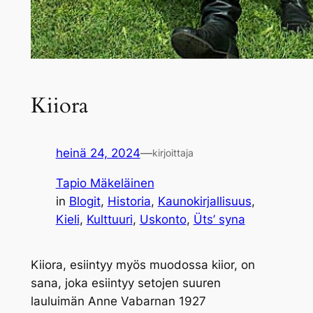
Kiiora
heinä 24, 2024
—
kirjoittaja
Tapio Mäkeläinen
in
Blogit
, 
Historia
, 
Kaunokirjallisuus
, 
Kieli
, 
Kulttuuri
, 
Uskonto
, 
Üts’ syna
Kiiora
, esiintyy myös muodossa
kiior,
on
sana, joka esiintyy setojen suuren
lauluimän
Anne Vabarnan 1927