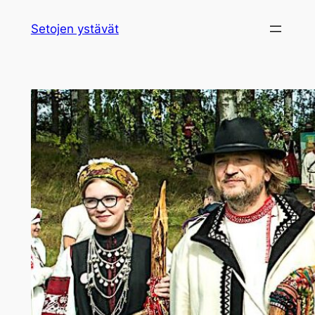
Siirry
Setojen ystävät
sisältöön