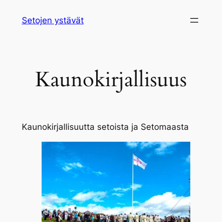
Siirry
Setojen ystävät
sisältöön
Kaunokirjallisuus
Kaunokirjallisuutta setoista ja Setomaasta