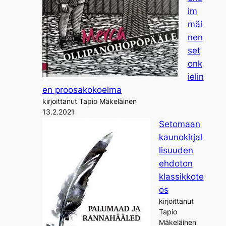
im
mäi
nen
set
onk
ielin
en proosakokoelma
kirjoittanut Tapio Mäkeläinen
13.2.2021
Setomaan
kaunokirjal
lisuuden
ehdoton
klassikkote
os
kirjoittanut
Tapio
Mäkeläinen