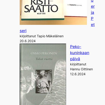
d
er
ja
P
et
seri
kirjoittanut Tapio Mäkeläinen
20.6.2024
Peko-
kuninkaan
päivä
kirjoittanut
Hannu Oittinen
12.6.2024