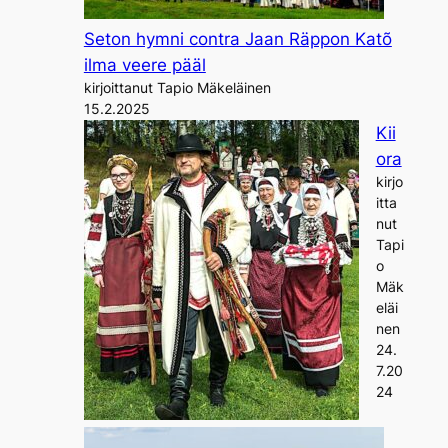
Seton hymni contra Jaan Räppon Katõ
ilma veere pääl
kirjoittanut Tapio Mäkeläinen
15.2.2025
Kii
ora
kirjo
itta
nut
Tapi
o
Mäk
eläi
nen
24.
7.20
24