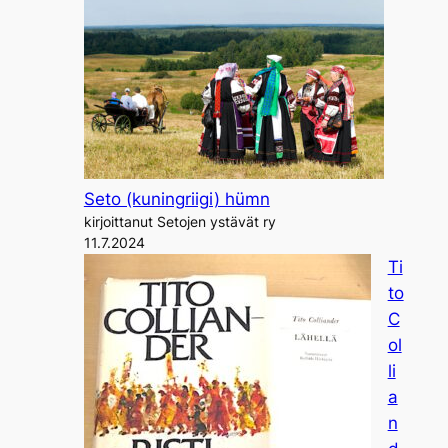
Seto (kuningriigi) hümn
kirjoittanut Setojen ystävät ry
11.7.2024
Ti
to
C
ol
li
a
n