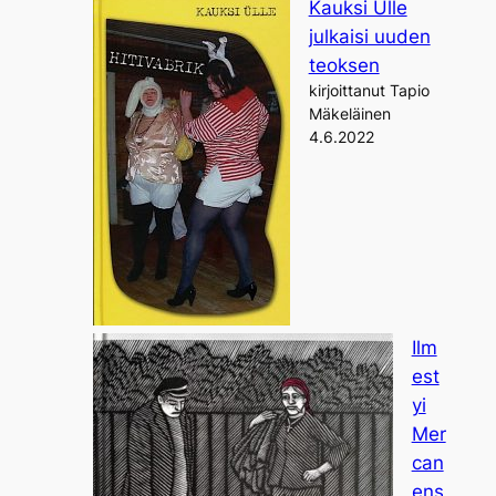
Kauksi Ülle
julkaisi uuden
teoksen
kirjoittanut Tapio
Mäkeläinen
4.6.2022
Ilm
est
yi
Mer
can
ens