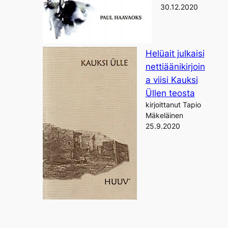
30.12.2020
Helüait julkaisi
nettiäänikirjoin
a viisi Kauksi
Üllen teosta
kirjoittanut Tapio
Mäkeläinen
25.9.2020