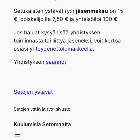
Setukaisten ystävät ry:n
jäsenmaksu
on 15
€, opiskelijoilta 7,50 € ja yhteisöiltä 100 €.
Jos haluat kysyä lisää yhdistyksen
toiminnasta tai liittyä jäseneksi, voit kertoa
asiasi
yhteydenottolomakkeella
.
Yhdistyksen
säännöt
Setojen ystävät
Setojen ystävät ry:n sivusto
Kuulumisia Setomaalta