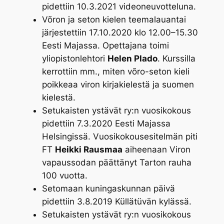
pidettiin 10.3.2021 videoneuvotteluna.
Võron ja seton kielen teemalauantai
järjestettiin 17.10.2020 klo 12.00–15.30
Eesti Majassa. Opettajana toimi
yliopistonlehtori
Helen Plado
. Kurssilla
kerrottiin mm., miten võro-seton kieli
poikkeaa viron kirjakielestä ja suomen
kielestä.
Setukaisten ystävät ry:n vuosikokous
pidettiin 7.3.2020 Eesti Majassa
Helsingissä. Vuosikokousesitelmän piti
FT
Heikki Rausmaa
aiheenaan
Viron
vapaussodan päättänyt Tarton rauha
100 vuotta
.
Setomaan kuningaskunnan päivä
pidettiin 3.8.2019 Küllätüvän kylässä.
Setukaisten ystävät ry:n vuosikokous