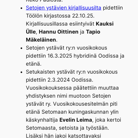
Setojen ystävien kirjallisuusilta
pidettiin
Töölön kirjastossa 22.10.25.
Kirjallisuusillassa esiintyivät
Kauksi
Ülle
,
Hannu Oittinen
ja
Tapio
Mäkeläinen
.
Setojen ystävät ry:n vuosikokous
pidettiin 16.3.2025 hybridinä Oodissa ja
etänä.
Setukaisten ystävät ry:n vuosikokous
pidettiin 2.3.2024 Oodissa.
Vuosikokouksessa päätettiin muuttaa
yhdistyksen nimi muotoon Setojen
ystävät ry. Vuosikokousesitelmän piti
etänä Setomaan kuningaskunnan ylin
käskynhaltija
Evelin Leima
, joka kertoi
Setomaasta, setoista ja työstään.
Lisäksi hän jakoi katsottavaksi