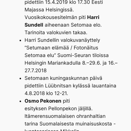
pidettiin 15.4.2019 klo 17.30 Eesti
Majassa Helsingissä.
Vuosikokousesitelmän piti
Harri
Sundell
aiheenaan
Setomaa elo.
Tarinoita valokuvien takaa
.
Harri Sundellin valokuvanäyttely
”Setumaan elämää / Fotonäitus
Setomaa elu” Suomi-Seuran tiloissa
Helsingin Mariankadulla 8.–29.6. ja 16.–
27.7.2018
Setomaan kuningaskunnan päivä
pidettiin Lüübnitsan kylässä lauantaina
4.8.2018 klo 12-21.
Osmo Pekonen
piti
esityksen
Pellonpekon jäljillä.
Itämerensuomalaisen ohranhaltian
tarina
Suomalaisesta muinaisuskosta -