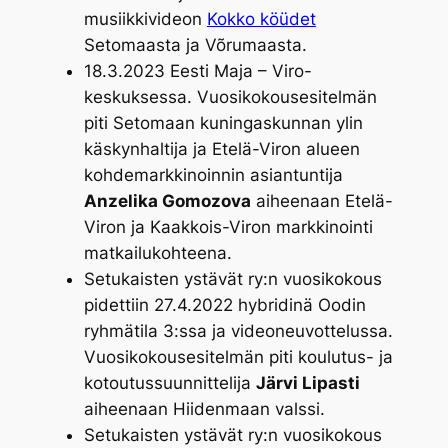
musiikkivideon
Kokko köüdet
Setomaasta ja Võrumaasta.
18.3.2023 Eesti Maja – Viro-
keskuksessa. Vuosikokousesitelmän
piti Setomaan kuningaskunnan ylin
käskynhaltija ja Etelä-Viron alueen
kohdemarkkinoinnin asiantuntija
Anzelika Gomozova
aiheenaan
Etelä-
Viron ja Kaakkois-Viron markkinointi
matkailukohteena
.
Setukaisten ystävät ry:n vuosikokous
pidettiin 27.4.2022 hybridinä Oodin
ryhmätila 3:ssa ja videoneuvottelussa.
Vuosikokousesitelmän piti koulutus- ja
kotoutussuunnittelija
Järvi Lipasti
aiheenaan
Hiidenmaan valssi
.
Setukaisten ystävät ry:n vuosikokous