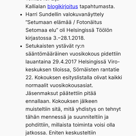
Kallialan
blogikirjoitus
tapahtumasta.
Harri Sundellin valokuvanäyttely
”Setumaan elämää / Fotonäitus
Setomaa elu” oli Helsingissä Töölön
kirjastossa 3.–28.1.2018.
Setukaisten ystävät ry:n
sääntömääräinen vuosikokous pidettiin
lauantaina 29.4.2017 Helsingissä Viro-
keskuksen tiloissa, Sörnäisten rantatie
22. Kokouksen esityslistalla olivat kaikki
normaalit vuosikokousasiat.
Jäsenmaksut päätettiin pitää
ennallaan. Kokouksen jälkeen
muisteltiin sitä, mitä yhdistys on tehnyt
tähän mennessä ja suunniteltiin ja
pohdittiin, millaista toiminta voisi olla
jatkossa. Eniten keskusteltiin