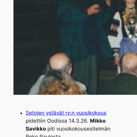
Setojen ystävät ry:n vuosikokous
pidettiin Oodissa 14.3.26.
Mikko
Savikko
piti vuosikokousesitelmän
Reko Paulosta.