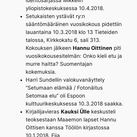
luentosarjassa Mikkelin
yliopistokeskuksessa 10.4.2018.
Setukaisten ystävät ry:n
sääntömääräinen vuosikokous pidettiin
lauantaina 10.3.2018 klo 13 Tieteiden
talossa, Kirkkokatu 6, sali 313.
Kokouksen jälkeen
Hannu Oittinen
piti
vuosikokousesitelmän:
Onko kieli etu ja
murre haitta? Suomentajan
kokemuksia
.
Harri Sundellin valokuvanäyttely
”Setumaan elämää / Fotonäitus
Setomaa elu” oli Espoon
kulttuurikeskuksessa 10.3.2018 saakka.
Kirjailijavieras
Kauksi Ülle
keskusteli
teoksestaan Maaemon lapset Hannu
Oittisen kanssa Töölön kirjastossa
10.1.2018. Eija