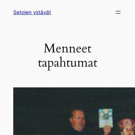
Siirry
Setojen ystävät
sisältöön
Menneet
tapahtumat