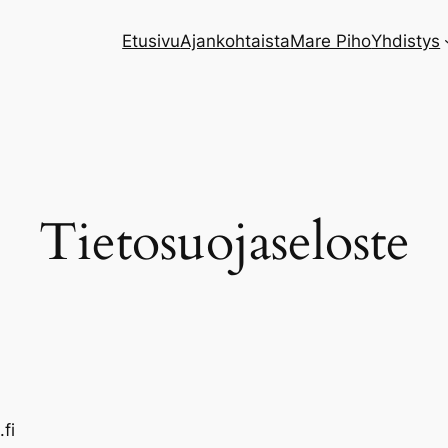
Etusivu
Ajankohtaista
Mare Piho
Yhdistys
Tietosuojaseloste
fi