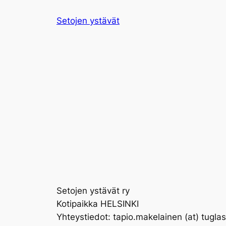
Siirry
Setojen ystävät
sisältöön
Setojen ystävät ry
Kotipaikka HELSINKI
Yhteystiedot: tapio.makelainen (at) tuglas.