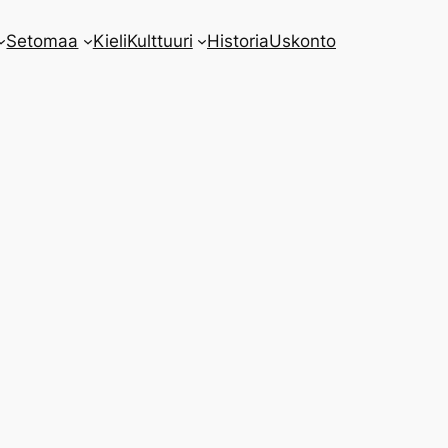
Setomaa
Kieli
Kulttuuri
Historia
Uskonto