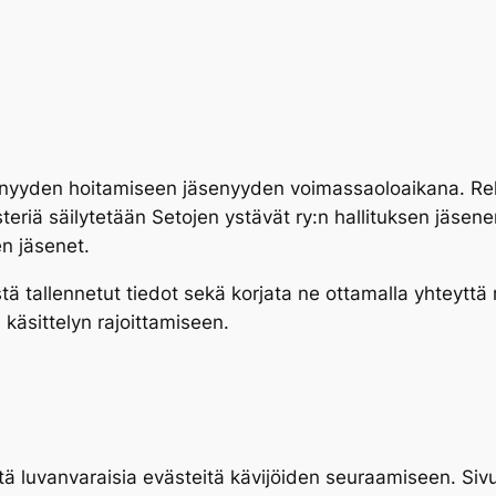
̈senyyden hoitamiseen jäsenyyden voimassaoloaikana. Rekist
riä säilytetään Setojen ystävät ry:n hallituksen jäsene
en jäsenet.
tä tallennetut tiedot sekä korjata ne ottamalla yhteyttä re
 käsittelyn rajoittamiseen.
 luvanvaraisia evästeitä kävijöiden seuraamiseen. Sivusto