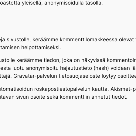
astetta yleisellä, anonymisoidulla tasolla.
eja sivustolle, keräämme kommenttilomakkeessa olevat ti
stamisen helpottamiseksi.
sivustolle keräämme tiedon, joka on näkyvissä kommentoin
teesta luotu anonymisoitu hajautustieto (hash) voidaan l
äjä. Gravatar-palvelun tietosuojaseloste löytyy osoittee
utomatisoidun roskapostiestopalvelun kautta. Akismet-pa
oitavan sivun osoite sekä kommenttiin annetut tiedot.