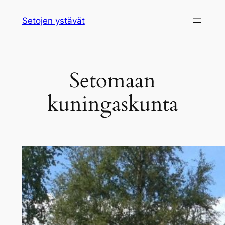
Siirry
Setojen ystävät
sisältöön
Setomaan
kuningaskunta