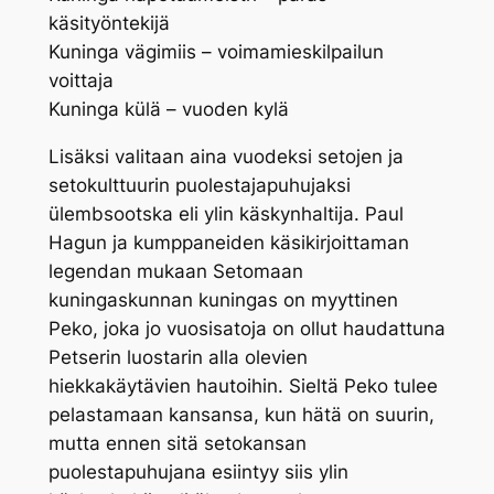
käsityöntekijä
Kuninga vägimiis – voimamieskilpailun
voittaja
Kuninga külä – vuoden kylä
Lisäksi valitaan aina vuodeksi setojen ja
setokulttuurin puolestajapuhujaksi
ülembsootska eli ylin käskynhaltija. Paul
Hagun ja kumppaneiden käsikirjoittaman
legendan mukaan Setomaan
kuningaskunnan kuningas on myyttinen
Peko, joka jo vuosisatoja on ollut haudattuna
Petserin luostarin alla olevien
hiekkakäytävien hautoihin. Sieltä Peko tulee
pelastamaan kansansa, kun hätä on suurin,
mutta ennen sitä setokansan
puolestapuhujana esiintyy siis ylin