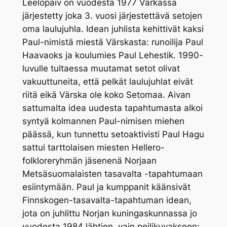
Leelopäiv on vuodesta 1977 Värkassa
järjestetty joka 3. vuosi järjestettävä setojen
oma laulujuhla. Idean juhlista kehittivät kaksi
Paul-nimistä miestä Värskasta: runoilija Paul
Haavaoks ja koulumies Paul Lehestik. 1990-
luvulle tultaessa muutamat setot olivat
vakuuttuneita, että pelkät laulujuhlat eivät
riitä eikä Värska ole koko Setomaa. Aivan
sattumalta idea uudesta tapahtumasta alkoi
syntyä kolmannen Paul-nimisen miehen
päässä, kun tunnettu setoaktivisti Paul Hagu
sattui tarttolaisen miesten Hellero-
folkloreryhmän jäsenenä Norjaan
Metsäsuomalaisten tasavalta -tapahtumaan
esiintymään. Paul ja kumppanit käänsivät
Finnskogen-tasavalta-tapahtuman idean,
jota on juhlittu Norjan kuningaskunnassa jo
vuodesta 1984 lähtien, vain peilikuvakseen: