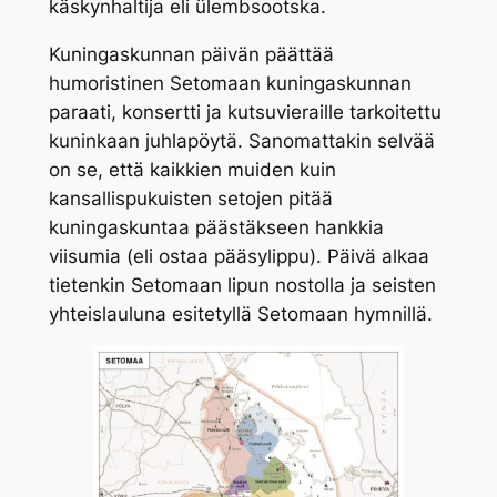
käskynhaltija eli ülembsootska.
Kuningaskunnan päivän päättää
humoristinen Setomaan kuningaskunnan
paraati, konsertti ja kutsuvieraille tarkoitettu
kuninkaan juhlapöytä. Sanomattakin selvää
on se, että kaikkien muiden kuin
kansallispukuisten setojen pitää
kuningaskuntaa päästäkseen hankkia
viisumia (eli ostaa pääsylippu). Päivä alkaa
tietenkin Setomaan lipun nostolla ja seisten
yhteislauluna esitetyllä Setomaan hymnillä.