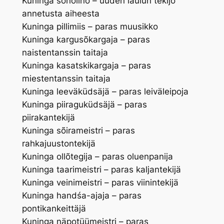
Kuninga sõnolinõ – uuden laulun tekijö
annetusta aiheesta
Kuninga pillimiis – paras muusikko
Kuninga kargusõkargaja – paras
naistentanssin taitaja
Kuninga kasatskikargaja – paras
miestentanssin taitaja
Kuninga leeväküdsäjä – paras leiväleipoja
Kuninga piiraguküdsäjä – paras
piirakantekijä
Kuninga sõirameistri – paras
rahkajuustontekijä
Kuninga ollõtegija – paras oluenpanija
Kuninga taarimeistri – paras kaljantekijä
Kuninga veinimeistri – paras viinintekijä
Kuninga handśa-ajaja – paras
pontikankeittäjä
Kuninga näpotüümeistri – paras