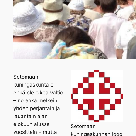
Setomaan
kuningaskunta ei
ehkä ole oikea valtio
– no ehkä melkein
yhden perjantain ja
lauantain ajan
elokuun alussa
Setomaan
vuosittain – mutta
kuningaskunnan logo