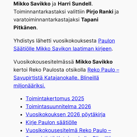
Mikko Savikko
ja
Harri Sundell
.
Toiminnantarkastaksi valittiin
Pirjo Ranki
ja
varatoiminnantarkastajaksi
Tapani
Pitkänen
.
Yhdistys lähetti vuosikokouksesta
Paulon
Säätiölle Mikko Savikon laatiman kirjeen
.
Vuosikokousesitelmässä
Mikko Savikko
kertoi Reko Paulosta otsikolla
Reko Paulo –
Savupirtistä Katajanokalle. Blineillä
miljonääriksi.
Toimintakertomus 2025
Toimintasuunnitelma 2026
Vuosikokouksen 2026 pöytäkirja
Kirje Paulon säätiölle
Vuosikokousesitelmä Reko Paulo –