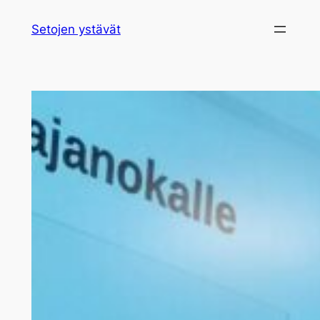
Siirry
Setojen ystävät
sisältöön