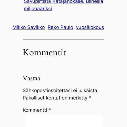
Savupirtistä Katajanokalle. Blineillä
miljonääriksi
Mikko Savikko
Reko Paulo
vuosikokous
Kommentit
Vastaa
Sähköpostiosoitettasi ei julkaista.
Pakolliset kentät on merkitty
*
Kommentti
*