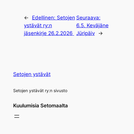
←
Edellinen:
Setojen
Seuraava:
ystävät ry:n
6.5. Keväjäne
jäsenkirje 26.2.2026
Jüripäiv
→
Setojen ystävät
Setojen ystävät ry:n sivusto
Kuulumisia Setomaalta