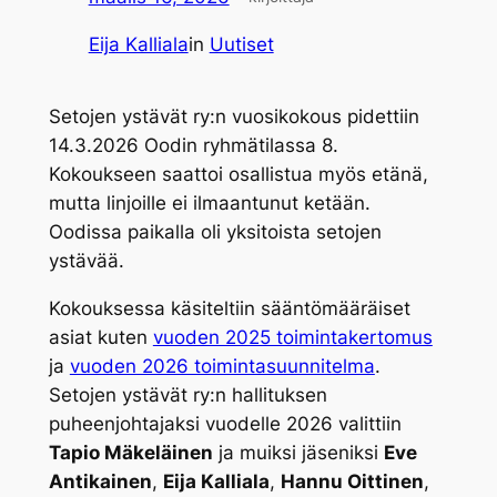
Eija Kalliala
in
Uutiset
Setojen ystävät ry:n vuosikokous pidettiin
14.3.2026 Oodin ryhmätilassa 8.
Kokoukseen saattoi osallistua myös etänä,
mutta linjoille ei ilmaantunut ketään.
Oodissa paikalla oli yksitoista setojen
ystävää.
Kokouksessa käsiteltiin sääntömääräiset
asiat kuten
vuoden 2025 toimintakertomus
ja
vuoden 2026 toimintasuunnitelma
.
Setojen ystävät ry:n hallituksen
puheenjohtajaksi vuodelle 2026 valittiin
Tapio Mäkeläinen
ja muiksi jäseniksi
Eve
Antikainen
,
Eija Kalliala
,
Hannu Oittinen
,