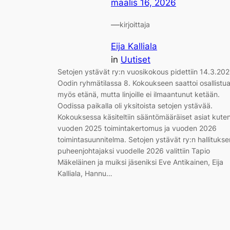
maalis 16, 2026
—
kirjoittaja
Eija Kalliala
in
Uutiset
Setojen ystävät ry:n vuosikokous pidettiin 14.3.20
Oodin ryhmätilassa 8. Kokoukseen saattoi osallistu
myös etänä, mutta linjoille ei ilmaantunut ketään.
Oodissa paikalla oli yksitoista setojen ystävää.
Kokouksessa käsiteltiin sääntömääräiset asiat kute
vuoden 2025 toimintakertomus ja vuoden 2026
toimintasuunnitelma. Setojen ystävät ry:n hallitukse
puheenjohtajaksi vuodelle 2026 valittiin Tapio
Mäkeläinen ja muiksi jäseniksi Eve Antikainen, Eija
Kalliala, Hannu…