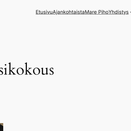
Etusivu
Ajankohtaista
Mare Piho
Yhdistys
sikokous