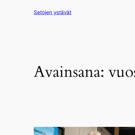
Siirry
Setojen ystävät
sisältöön
Avainsana:
vuo