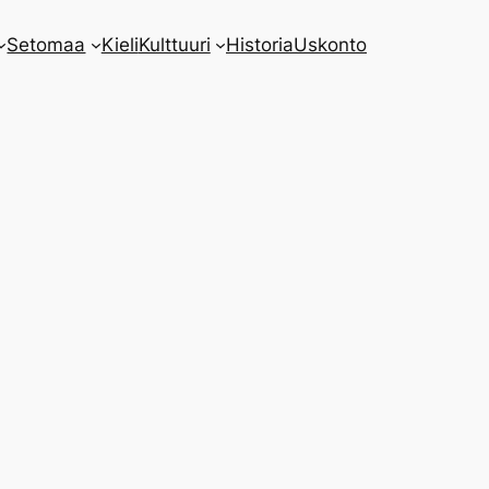
Setomaa
Kieli
Kulttuuri
Historia
Uskonto