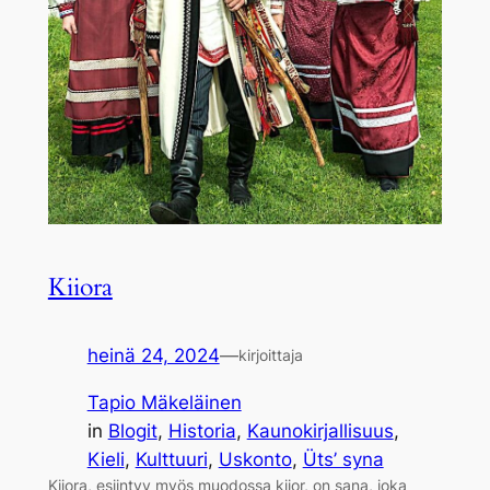
Kiiora
heinä 24, 2024
—
kirjoittaja
Tapio Mäkeläinen
in
Blogit
, 
Historia
, 
Kaunokirjallisuus
, 
Kieli
, 
Kulttuuri
, 
Uskonto
, 
Üts’ syna
Kiiora, esiintyy myös muodossa kiior, on sana, joka