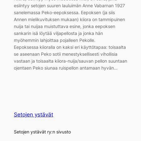
esiintyy setojen suuren lauluimän Anne Vabarnan 1927
sanelemassa Peko-eepoksessa. Eepoksen (ja siis
Annen mielikuvituksen mukaan) kiiora on tammipuinen
nuija tai nuijaa muistuttava esine, jonka eepoksen
sankarin isä löytää viljapellosta ja jonka hän
myöhemmin lahjoittaa pojalleen Pekolle.
Eepoksessa kiioralla on kaksi eri käyttötapaa: toisaalta
se aseenaan Peko sotii menestyksellisesti vihollisia
vastaan ja toisaalta kiiora-nuija/sauvan pellon suuntaan
ojentaen Peko siunaa ruispellon antamaan hyvän…
Setojen ystävät
Setojen ystävät ry:n sivusto