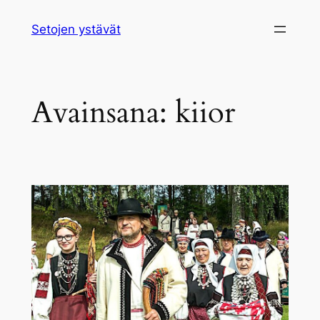
Siirry
Setojen ystävät
sisältöön
Avainsana:
kiior