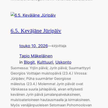
6.5. Keväjäne Jüripäiv
touko 10, 2026
—
kirjoittaja
Tapio Mäkeläinen
in
Blogit
, 
Kulttuuri
, 
Uskonto
Suomessa: Yrjön päivä; Jyrin päivä; Suurmarttyyri
Georgios Voittajan muistopäivä (23.4.) Virossa:
Jüripäev; Püha suurmärter Georgiose
mälestus (23.4.) Molemmat Jyrin päivät ovat
Värskassa suuria juhlapäiviä, aivan erityisesti
keväinen Jyrin päivä jumalanpalveluksineen,
muistoaterioineen hautausmaalla ja kirmaksineen.
Myös venäjänpuoleisen Setomaan Pohomoolovan