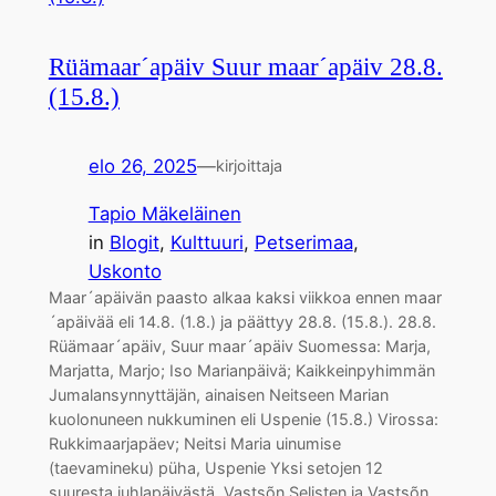
Rüämaar´apäiv Suur maar´apäiv 28.8.
(15.8.)
elo 26, 2025
—
kirjoittaja
Tapio Mäkeläinen
in
Blogit
, 
Kulttuuri
, 
Petserimaa
, 
Uskonto
Maar´apäivän paasto alkaa kaksi viikkoa ennen maar
´apäivää eli 14.8. (1.8.) ja päättyy 28.8. (15.8.). 28.8.
Rüämaar´apäiv, Suur maar´apäiv Suomessa: Marja,
Marjatta, Marjo; Iso Marianpäivä; Kaikkeinpyhimmän
Jumalansynnyttäjän, ainaisen Neitseen Marian
kuolonuneen nukkuminen eli Uspenie (15.8.) Virossa:
Rukkimaarjapäev; Neitsi Maria uinumise
(taevamineku) püha, Uspenie Yksi setojen 12
suuresta juhlapäivästä. Vastsõn Selisten ja Vastsõn