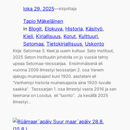
loka 29, 2025
—
kirjoittaja
Tapio Mäkeläinen
in
Blogit
, 
Elokuva
, 
Historia
, 
Käsityö
, 
Kieli
, 
Kirjallisuus
, 
Korut
, 
Kulttuuri
, 
Setomaa
, 
Tietokirjallisuus
, 
Uskonto
Kirja: Setomaa 3. Keel ja uuem kultuur. Seto Instituut,
2025 Seton Instituutin johdolla on jo vuosia tehty
upeaa Setomaa-teossarjaa. Ensimmäisenä eli
vuonna 2009 ilmestyi teossarjan 2. osa Vanem
ajalugu muinasajast kuni 1920. aastateni eli
”Vanhempi historia muinaisajasta aina 1920-luvulle
saakka”. Teossarjan 1. osa ilmestyi vasta 2016 ja sen
teemana on Loodus eli ”luonto”. Ja kesällä 2025
ilmestyi…