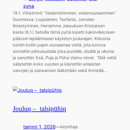
syna
19.1. Viiristminõ ”Vedenristiminen, vedensiunaaminen”
Suomessa: Loppiainen; Teofania, Jumalan
ilmestyminen, Herramme Jeesuksen Kristuksen
kaste (6.1.) Setoilla tämä pyhä lopetti kaksiviikkoisen
pääosin lepäämiseen käytetyn joulunajan. Kirkosta
tuotiin kotiin papin siunaamaa vettä, jota kotona
siroteltiin pikkuluudalla joka puolelle, sisällä ja ulkona
ja sanottiin: Esä, Puja ja Püha Vaimu nimel. Tätä vettä
säilytettiin koko vuoden ja käytettiin erilaisten
vaivojen ja sairauksien lääkintään sekä ihmisillä…
Jouluq – talsipühiq
tammi 1, 2026
—
kirjoittaja