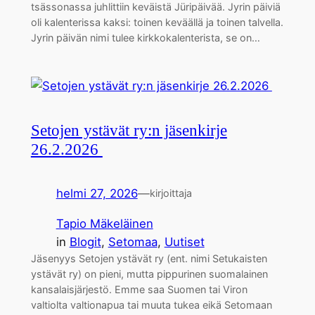
tsässonassa juhlittiin keväistä Jüripäivää. Jyrin päiviä
oli kalenterissa kaksi: toinen keväällä ja toinen talvella.
Jyrin päivän nimi tulee kirkkokalenterista, se on…
Setojen ystävät ry:n jäsenkirje
26.2.2026
helmi 27, 2026
—
kirjoittaja
Tapio Mäkeläinen
in
Blogit
, 
Setomaa
, 
Uutiset
Jäsenyys Setojen ystävät ry (ent. nimi Setukaisten
ystävät ry) on pieni, mutta pippurinen suomalainen
kansalaisjärjestö. Emme saa Suomen tai Viron
valtiolta valtionapua tai muuta tukea eikä Setomaan