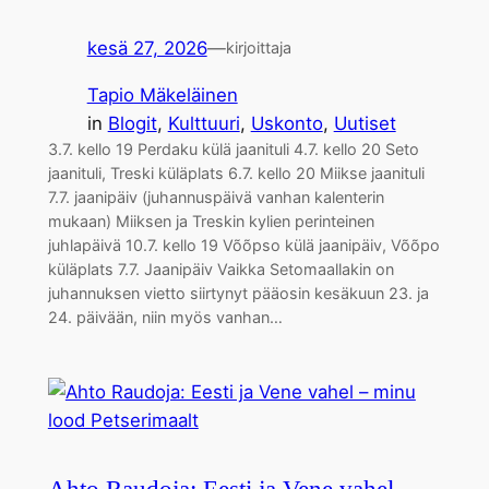
kesä 27, 2026
—
kirjoittaja
Tapio Mäkeläinen
in
Blogit
, 
Kulttuuri
, 
Uskonto
, 
Uutiset
3.7. kello 19 Perdaku külä jaanituli 4.7. kello 20 Seto
jaanituli, Treski küläplats 6.7. kello 20 Miikse jaanituli
7.7. jaanipäiv (juhannuspäivä vanhan kalenterin
mukaan) Miiksen ja Treskin kylien perinteinen
juhlapäivä 10.7. kello 19 Võõpso külä jaanipäiv, Võõpo
küläplats 7.7. Jaanipäiv Vaikka Setomaallakin on
juhannuksen vietto siirtynyt pääosin kesäkuun 23. ja
24. päivään, niin myös vanhan…