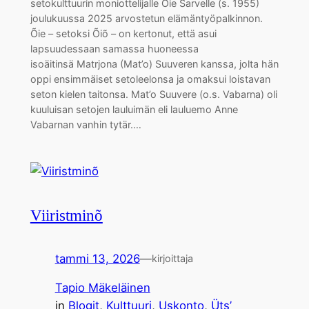
setokulttuurin moniottelijalle Õie Sarvelle (s. 1955)
joulukuussa 2025 arvostetun elämäntyöpalkinnon.
Õie – setoksi Õiõ – on kertonut, että asui
lapsuudessaan samassa huoneessa
isoäitinsä Matrjona (Mat’o) Suuveren kanssa, jolta hän
oppi ensimmäiset setoleelonsa ja omaksui loistavan
seton kielen taitonsa. Mat’o Suuvere (o.s. Vabarna) oli
kuuluisan setojen lauluimän eli lauluemo Anne
Vabarnan vanhin tytär.…
Viiristminõ
tammi 13, 2026
—
kirjoittaja
Tapio Mäkeläinen
in
Blogit
, 
Kulttuuri
, 
Uskonto
, 
Üts’