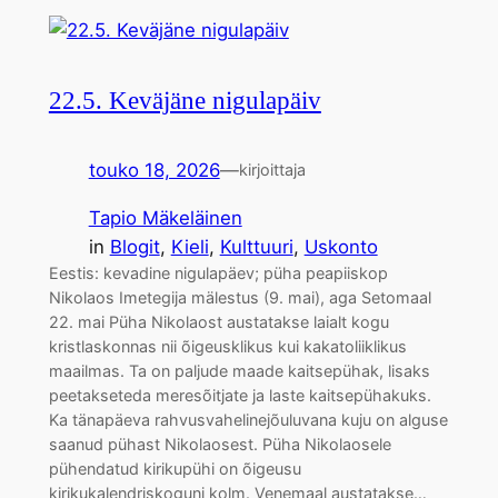
22.5. Keväjäne nigulapäiv
touko 18, 2026
—
kirjoittaja
Tapio Mäkeläinen
in
Blogit
, 
Kieli
, 
Kulttuuri
, 
Uskonto
Eestis: kevadine nigulapäev; püha peapiiskop
Nikolaos Imetegija mälestus (9. mai), aga Setomaal
22. mai Püha Nikolaost austatakse laialt kogu
kristlaskonnas nii õigeusklikus kui kakatoliiklikus
maailmas. Ta on paljude maade kaitsepühak, lisaks
peetakseteda meresõitjate ja laste kaitsepühakuks.
Ka tänapäeva rahvusvahelinejõuluvana kuju on alguse
saanud pühast Nikolaosest. Püha Nikolaosele
pühendatud kirikupühi on õigeusu
kirikukalendriskoguni kolm. Venemaal austatakse…