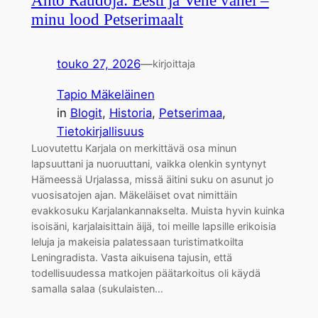
Ahto Raudoja: Eesti ja Vene vahel –
minu lood Petserimaalt
touko 27, 2026
—
kirjoittaja
Tapio Mäkeläinen
in
Blogit
, 
Historia
, 
Petserimaa
, 
Tietokirjallisuus
Luovutettu Karjala on merkittävä osa minun
lapsuuttani ja nuoruuttani, vaikka olenkin syntynyt
Hämeessä Urjalassa, missä äitini suku on asunut jo
vuosisatojen ajan. Mäkeläiset ovat nimittäin
evakkosuku Karjalankannakselta. Muista hyvin kuinka
isoisäni, karjalaisittain äijä, toi meille lapsille erikoisia
leluja ja makeisia palatessaan turistimatkoilta
Leningradista. Vasta aikuisena tajusin, että
todellisuudessa matkojen päätarkoitus oli käydä
samalla salaa (sukulaisten…