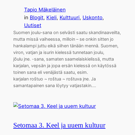
Tapio Mäkeläinen
in
Blogit
, 
Kieli
, 
Kulttuuri
, 
Uskonto
, 
Uutiset
Suomen joulu-sana on selvästi saatu skandinaaveilta,
mutta missä vaiheessa, milloin – se onkin sitten jo
hankalampi juttu eikä siihen tänään mennä. Suomen,
viron, vatjan ja isurin kielessä tunnetaan joulu,
jõulu jne. -sana, samaten saamelaiskielissä, mutta
karjalan, vepsän ja jopa ersän kielessä on käytössä
toinen sana eli venäjästä saatu, esim.
karjalan roštuo ~ roštua ~ roštuva jne. Ja
samantapainen sana löytyy vatjastakin.…
Setomaa 3. Keel ja uuem kultuur