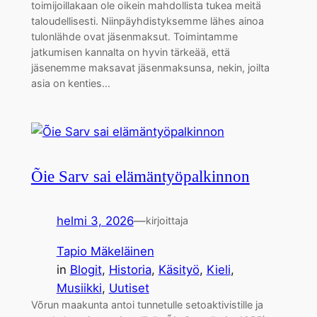
toimijoillakaan ole oikein mahdollista tukea meitä
taloudellisesti. Niinpäyhdistyksemme lähes ainoa
tulonlähde ovat jäsenmaksut. Toimintamme
jatkumisen kannalta on hyvin tärkeää, että
jäsenemme maksavat jäsenmaksunsa, nekin, joilta
asia on kenties…
Õie Sarv sai elämäntyöpalkinnon
helmi 3, 2026
—
kirjoittaja
Tapio Mäkeläinen
in
Blogit
, 
Historia
, 
Käsityö
, 
Kieli
, 
Musiikki
, 
Uutiset
Võrun maakunta antoi tunnetulle setoaktivistille ja