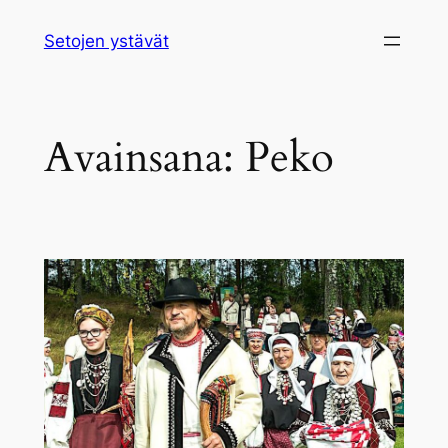
Siirry
Setojen ystävät
sisältöön
Avainsana:
Peko