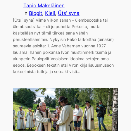
Tapio Mäkeläinen
in
Blogit
, 
Kieli
, 
Üts’ syna
[Üts´ syna] Viime viikon sanan – ülembsootska tai
ülembsoots´ka – oli jo puhetta Pekosta, mutta
käsitellään nyt tämä tärkeä sana vähän
perusteellisemmin. Nykyisin Peko tarkoittaa (ainakin)
seuraavia asioita: 1. Anne Vabarnan vuonna 1927
laulama, hänen poikansa Ivon muistiinmerkitsemä ja
alunperin Paulopriit Voolaisen ideoima setojen oma
eepos. Eepoksen tekstin etsi Viron kirjallisuusmuseon
kokoelmista tutkija ja setoaktivisti…