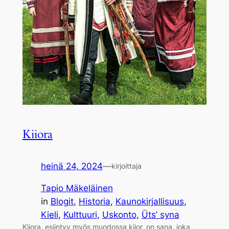
Kiiora
heinä 24, 2024
—
kirjoittaja
Tapio Mäkeläinen
in
Blogit
, 
Historia
, 
Kaunokirjallisuus
, 
Kieli
, 
Kulttuuri
, 
Uskonto
, 
Üts’ syna
Kiiora, esiintyy myös muodossa kiior, on sana, joka