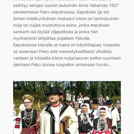
esiintyy setojen suuren lauluimän Anne Vabarnan 1927
sanelemassa Peko-eepoksessa. Eepoksen (ja siis
Annen mielikuvituksen mukaan) kiiora on tammipuinen
nuija tai nuijaa muistuttava esine, jonka eepoksen
sankarin isä löytää viljapellosta ja jonka hän
myöhemmin lahjoittaa pojalleen Pekolle.
Eepoksessa kiioralla on kaksi eri käyttötapaa: toisaalta
se aseenaan Peko sotii menestyksellisesti vihollisia
vastaan ja toisaalta kiiora-nuija/sauvan pellon suuntaan
ojentaen Peko siunaa ruispellon antamaan hyvän…