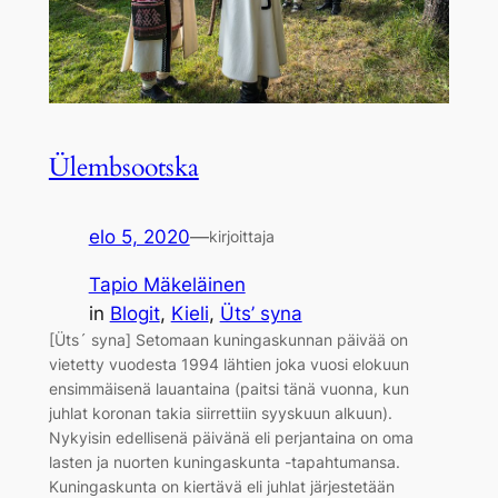
Ülembsootska
elo 5, 2020
—
kirjoittaja
Tapio Mäkeläinen
in
Blogit
, 
Kieli
, 
Üts’ syna
[Üts´ syna] Setomaan kuningaskunnan päivää on
vietetty vuodesta 1994 lähtien joka vuosi elokuun
ensimmäisenä lauantaina (paitsi tänä vuonna, kun
juhlat koronan takia siirrettiin syyskuun alkuun).
Nykyisin edellisenä päivänä eli perjantaina on oma
lasten ja nuorten kuningaskunta -tapahtumansa.
Kuningaskunta on kiertävä eli juhlat järjestetään