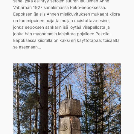
sana, joka esiintyy setojen suuren lauluimän Anne
Vabarnan 1927 sanelemassa Peko-eepoksessa.
Eepoksen (ja siis Annen mielikuvituksen mukaan) kiiora
on tammipuinen nuija tai nuijaa muistuttava esine,
jonka eepoksen sankarin isä löytää viljapellosta ja
jonka hän myöhemmin lahjoittaa pojalleen Pekolle.
Eepoksessa kiioralla on kaksi eri käyttötapaa: toisaalta
se aseenaan…