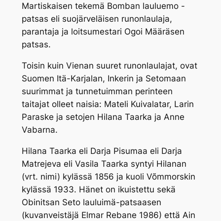
Martiskaisen tekemä Bomban lauluemo -
patsas eli suojärveläisen runonlaulaja,
parantaja ja loitsumestari Ogoi Määräsen
patsas.
Toisin kuin Vienan suuret runonlaulajat, ovat
Suomen Itä-Karjalan, Inkerin ja Setomaan
suurimmat ja tunnetuimman perinteen
taitajat olleet naisia: Mateli Kuivalatar, Larin
Paraske ja setojen Hilana Taarka ja Anne
Vabarna.
Hilana Taarka eli Darja Pisumaa eli Darja
Matrejeva eli Vasila Taarka syntyi Hilanan
(vrt. nimi) kylässä 1856 ja kuoli Võmmorskin
kylässä 1933. Hänet on ikuistettu sekä
Obinitsan Seto lauluimä-patsaasen
(kuvanveistäjä Elmar Rebane 1986) että Ain