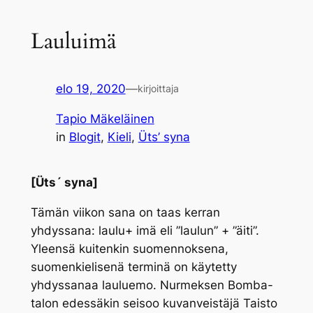
Lauluimä
elo 19, 2020
—
kirjoittaja
Tapio Mäkeläinen
in
Blogit
, 
Kieli
, 
Üts’ syna
[Üts´ syna]
Tämän viikon sana on taas kerran
yhdyssana:
laulu
+
imä
eli ”laulun” + ”äiti”.
Yleensä kuitenkin suomennoksena,
suomenkielisenä terminä on käytetty
yhdyssanaa lauluemo. Nurmeksen Bomba-
talon edessäkin seisoo kuvanveistäjä Taisto