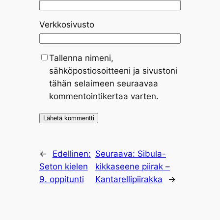
Verkkosivusto
Tallenna nimeni,
sähköpostiosoitteeni ja sivustoni
tähän selaimeen seuraavaa
kommentointikertaa varten.
←
Edellinen:
Seuraava:
Sibula-
Seton kielen
kikkaseene piirak –
9. oppitunti
Kantarellipiirakka
→