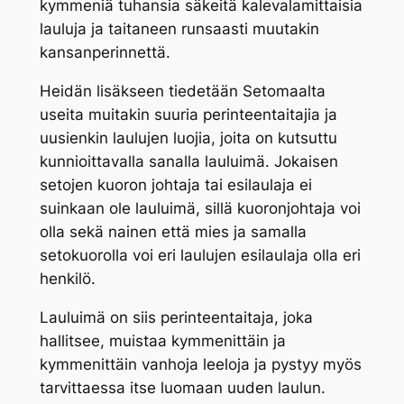
kymmeniä tuhansia säkeitä kalevalamittaisia
lauluja ja taitaneen runsaasti muutakin
kansanperinnettä.
Heidän lisäkseen tiedetään Setomaalta
useita muitakin suuria perinteentaitajia ja
uusienkin laulujen luojia, joita on kutsuttu
kunnioittavalla sanalla
lauluimä
. Jokaisen
setojen kuoron johtaja tai esilaulaja ei
suinkaan ole
lauluimä,
sillä kuoronjohtaja voi
olla sekä nainen että mies ja samalla
setokuorolla voi eri laulujen esilaulaja olla eri
henkilö.
Lauluimä
on siis perinteentaitaja, joka
hallitsee, muistaa kymmenittäin ja
kymmenittäin vanhoja
leeloja
ja pystyy myös
tarvittaessa itse luomaan uuden laulun.