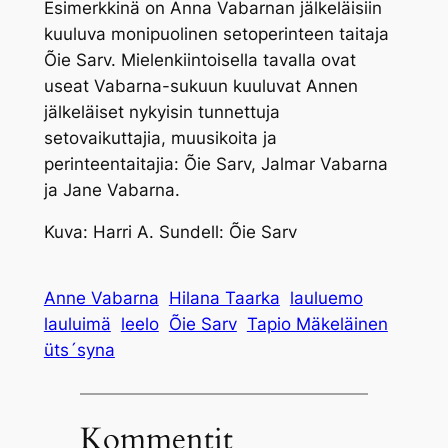
Esimerkkinä on Anna Vabarnan jälkeläisiin
kuuluva monipuolinen setoperinteen taitaja
Õie Sarv. Mielenkiintoisella tavalla ovat
useat Vabarna-sukuun kuuluvat Annen
jälkeläiset nykyisin tunnettuja
setovaikuttajia, muusikoita ja
perinteentaitajia: Õie Sarv, Jalmar Vabarna
ja Jane Vabarna.
Kuva: Harri A. Sundell: Õie Sarv
Anne Vabarna
Hilana Taarka
lauluemo
lauluimä
leelo
Õie Sarv
Tapio Mäkeläinen
üts´syna
Kommentit