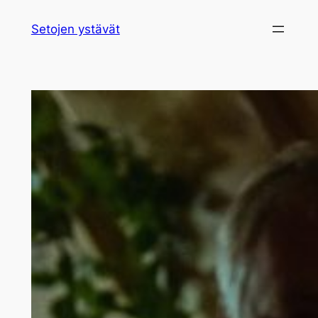
Siirry
Setojen ystävät
sisältöön