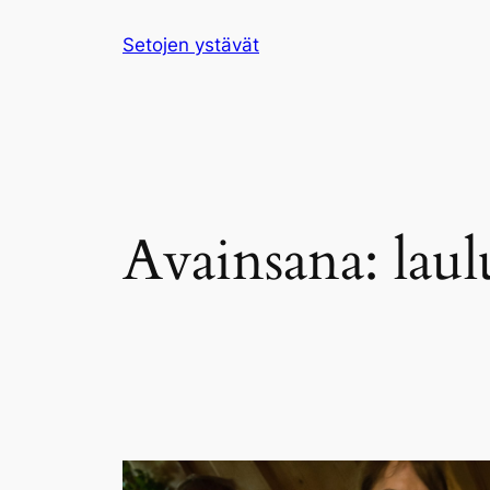
Siirry
Setojen ystävät
sisältöön
Avainsana:
lau