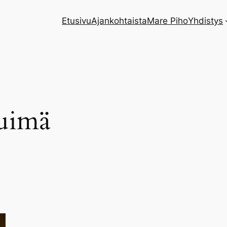
Etusivu
Ajankohtaista
Mare Piho
Yhdistys
luimä