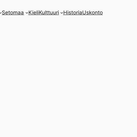
Setomaa
Kieli
Kulttuuri
Historia
Uskonto