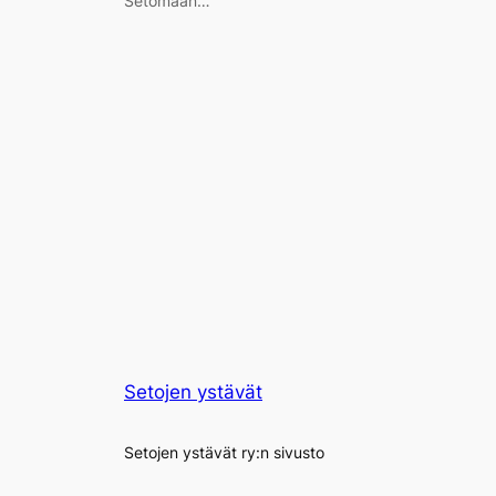
Setomaan…
Setojen ystävät
Setojen ystävät ry:n sivusto