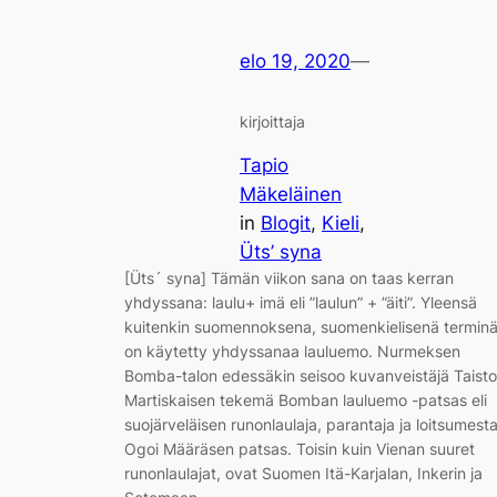
elo 19, 2020
—
kirjoittaja
Tapio
Mäkeläinen
in
Blogit
, 
Kieli
, 
Üts’ syna
[Üts´ syna] Tämän viikon sana on taas kerran
yhdyssana: laulu+ imä eli ”laulun” + ”äiti”. Yleensä
kuitenkin suomennoksena, suomenkielisenä termin
on käytetty yhdyssanaa lauluemo. Nurmeksen
Bomba-talon edessäkin seisoo kuvanveistäjä Taisto
Martiskaisen tekemä Bomban lauluemo -patsas eli
suojärveläisen runonlaulaja, parantaja ja loitsumesta
Ogoi Määräsen patsas. Toisin kuin Vienan suuret
runonlaulajat, ovat Suomen Itä-Karjalan, Inkerin ja