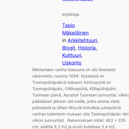
kirjoittaja
Tapio
Mäkeläinen
in
Arkkitehtuuri
, 
Blogit
, 
Historia
, 
Kulttuuri
, 
Uskonto
Mikitamäen vanha tsasouna on siis ilmeisesti
rakennettu vuonna 1694. Kyseessä on
Toomapühäpäävä tsässon; kirkkopyhä on
Toomapühäpäiv, Ollõtuspühä, Kõllapühäpäiv;
Tuomaan päivä, Apostoli Tuomaan sunnuntai, viikk
pääsiäisen jälkeen (eli meille, jotka emme vietä
pääsiäistä ja siihen liittyviä kirkollisia juhlapäiviä
vanhan kalenterin mukaan olisi Toomapühäpäiv tä
viikon sunnuntai). Rakennuksen mitat: 462 x 329
cm; sisätila 8,2 m2 ja avoin kuistiosa 3,4 m2.