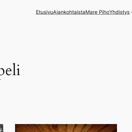
Etusivu
Ajankohtaista
Mare Piho
Yhdistys
peli