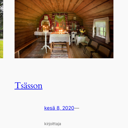
Tsässon
kesä 8, 2020
—
kirjoittaja