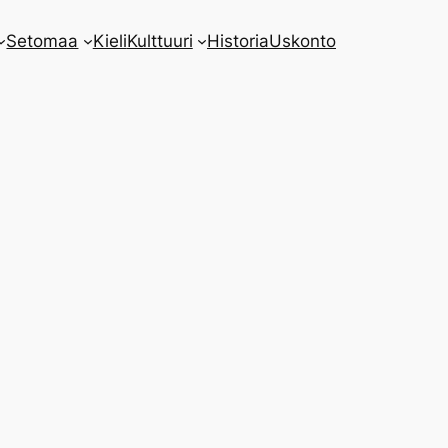
Setomaa
Kieli
Kulttuuri
Historia
Uskonto