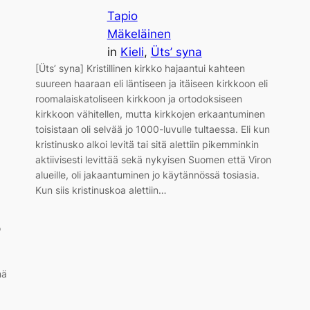
Tapio
Mäkeläinen
in
Kieli
, 
Üts’ syna
[Üts’ syna] Kristillinen kirkko hajaantui kahteen
suureen haaraan eli läntiseen ja itäiseen kirkkoon eli
roomalaiskatoliseen kirkkoon ja ortodoksiseen
kirkkoon vähitellen, mutta kirkkojen erkaantuminen
toisistaan oli selvää jo 1000-luvulle tultaessa. Eli kun
kristinusko alkoi levitä tai sitä alettiin pikemminkin
aktiivisesti levittää sekä nykyisen Suomen että Viron
alueille, oli jakaantuminen jo käytännössä tosiasia.
Kun siis kristinuskoa alettiin…
o
mä