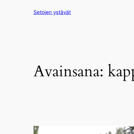
Siirry
Setojen ystävät
sisältöön
Avainsana:
kap