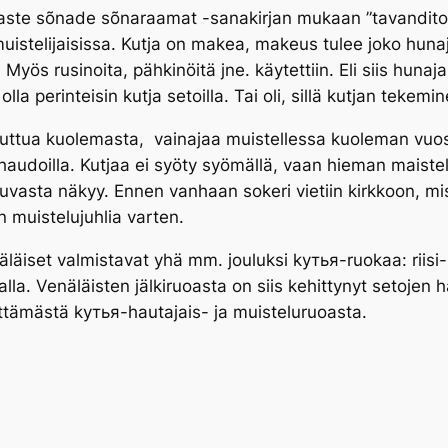
ste sõnade sõnaraamat -sanakirjan mukaan ”tavanditoit
uistelijaisissa.
Kutja
on makea, makeus tulee joko hunaja
. Myös rusinoita, pähkinöitä jne. käytettiin. Eli siis hunaj
 olla perinteisin
kutja
setoilla. Tai oli, sillä
kutjan
tekemine
uluttua kuolemasta, vainajaa muistellessa kuoleman vuo
 haudoilla.
Kutjaa
ei syöty syömällä, vaan hieman maisteltii
uvasta näkyy. Ennen vanhaan sokeri vietiin kirkkoon, mis
 muistelujuhlia varten.
läiset valmistavat yhä mm. jouluksi kутья-ruokaa: riisi-
lla. Venäläisten jälkiruoasta on siis kehittynyt setojen h
ttämästä kутья-hautajais- ja muisteluruoasta.