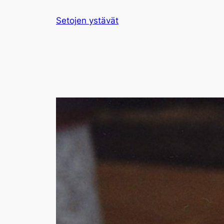
Siirry
Setojen ystävät
sisältöön