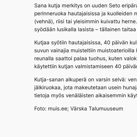
Sana
kutja
merkitys on uuden Seto eripära
perinneruoka hautajaisissa ja kuolleiden m
(vehnä), riisi tai yleisimmin kuivattu herne
syödään lusikalla lasista – tällainen taitaa
Kutjaa
syötiin hautajaisissa, 40 päivän k
suvun vainajia muisteltiin muistoaterioilla
reunalla saattoi palaa tuohus, kuten valok
käytettiin
kutjan
valmistamiseen 40 päivän
Kutja
-sanan alkuperä on varsin selvä: venä
jälkiruokaa, jota makeutetaan usein hunaja
tietoja myös venäläisten aikaisemmin käy
Foto: muis.ee; Värska Talumuuseum