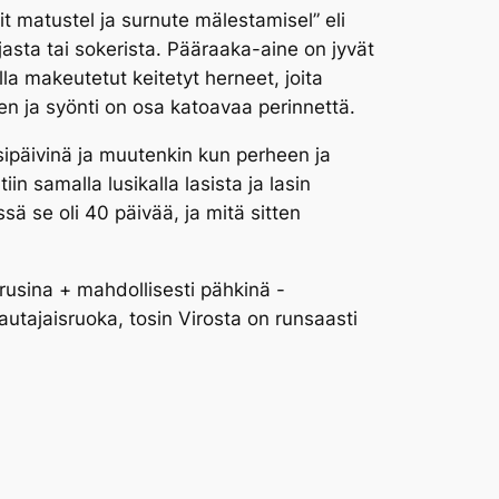
 matustel ja surnute mälestamisel” eli
sta tai sokerista. Pääraaka-aine on jyvät
alla makeutetut keitetyt herneet, joita
n ja syönti on osa katoavaa perinnettä.
sipäivinä ja muutenkin kun perheen ja
n samalla lusikalla lasista ja lasin
sä se oli 40 päivää, ja mitä sitten
rusina + mahdollisesti pähkinä -
autajaisruoka, tosin Virosta on runsaasti