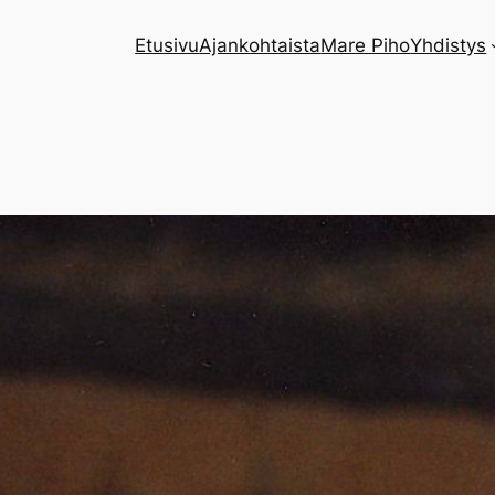
Etusivu
Ajankohtaista
Mare Piho
Yhdistys