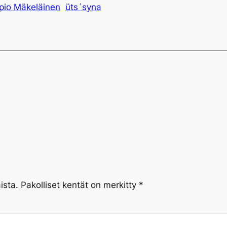
pio Mäkeläinen
üts´syna
ista.
Pakolliset kentät on merkitty
*