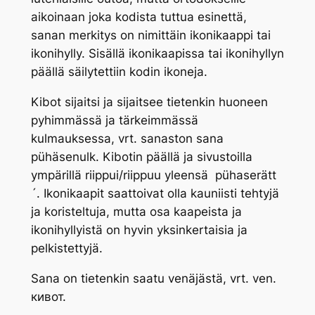
aikoinaan joka kodista tuttua esinettä,
sanan merkitys on nimittäin ikonikaappi tai
ikonihylly. Sisällä ikonikaapissa tai ikonihyllyn
päällä säilytettiin kodin ikoneja.
Kibot
sijaitsi ja sijaitsee tietenkin huoneen
pyhimmässä ja tärkeimmässä
kulmauksessa, vrt. sanaston sana
pühäsenulk
.
Kibotin
päällä ja sivustoilla
ympärillä riippui/riippuu yleensä
pühaserätt
´.
Ikonikaapit saattoivat olla kauniisti tehtyjä
ja koristeltuja, mutta osa kaapeista ja
ikonihyllyistä on hyvin yksinkertaisia ja
pelkistettyjä.
Sana on tietenkin saatu venäjästä, vrt. ven.
кивот.