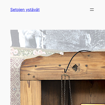
Siirry
Setojen ystävät
sisältöön