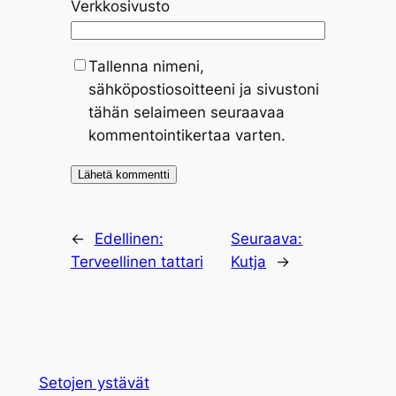
Verkkosivusto
Tallenna nimeni,
sähköpostiosoitteeni ja sivustoni
tähän selaimeen seuraavaa
kommentointikertaa varten.
←
Edellinen:
Seuraava:
Terveellinen tattari
Kutja
→
Setojen ystävät