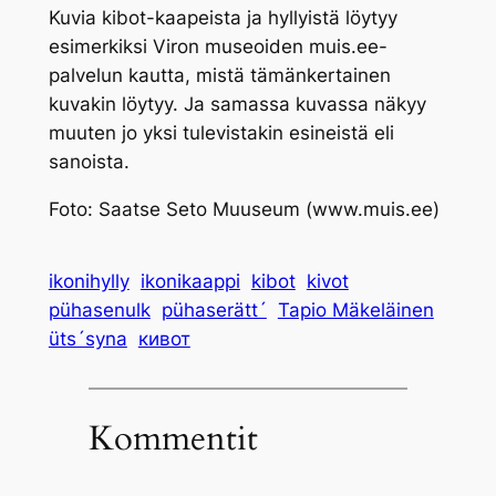
Kuvia
kibot
-kaapeista ja hyllyistä löytyy
esimerkiksi Viron museoiden muis.ee-
palvelun kautta, mistä tämänkertainen
kuvakin löytyy. Ja samassa kuvassa näkyy
muuten jo yksi tulevistakin esineistä eli
sanoista.
Foto: Saatse Seto Muuseum (www.muis.ee)
ikonihylly
ikonikaappi
kibot
kivot
pühasenulk
pühaserätt´
Tapio Mäkeläinen
üts´syna
кивот
Kommentit