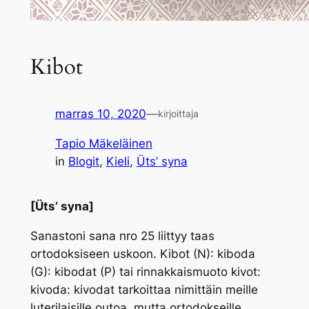
Kibot
marras 10, 2020
—
kirjoittaja
Tapio Mäkeläinen
in
Blogit
, 
Kieli
, 
Üts’ syna
[Üts’ syna]
Sanastoni sana nro 25 liittyy taas
ortodoksiseen uskoon.
Kibot
(N):
kiboda
(G):
kibodat
(P) tai rinnakkaismuoto
kivot:
kivoda: kivodat
tarkoittaa nimittäin meille
luterilaisille outoa, mutta ortodokseille