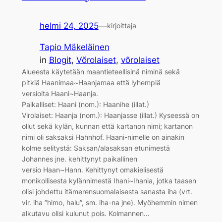
helmi 24, 2025
—
kirjoittaja
Tapio Mäkeläinen
in
Blogit
, 
Võrolaiset
, 
võrolaiset
Alueesta käytetään maantieteellisinä niminä sekä
pitkiä Haanimaa~Haanjamaa että lyhempiä
versioita Haani~Haanja.
Paikalliset: Haani (nom.): Haanihe (illat.)
Virolaiset: Haanja (nom.): Haanjasse (illat.) Kyseessä on
ollut sekä kylän, kunnan että kartanon nimi; kartanon
nimi oli saksaksi Hahnhof. Haani-nimelle on ainakin
kolme selitystä: Saksan/alasaksan etunimestä
Johannes jne. kehittynyt paikallinen
versio Haan~Hann. Kehittynyt omakielisestä
monikollisesta kylännimestä Ihani~Ihania, jotka taasen
olisi johdettu itämerensuomalaisesta sanasta iha (vrt.
vir. iha ”himo, halu”, sm. iha-na jne). Myöhemmin nimen
alkutavu olisi kulunut pois. Kolmannen…