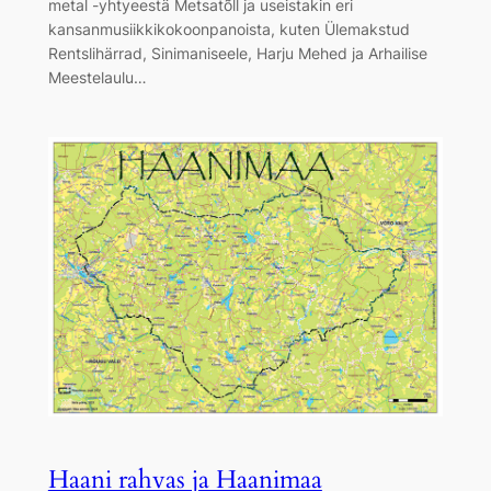
metal -yhtyeestä Metsatõll ja useistakin eri
kansanmusiikkikokoonpanoista, kuten Ülemakstud
Rentslihärrad, Sinimaniseele, Harju Mehed ja Arhailise
Meestelaulu…
Haani rahvas ja Haanimaa