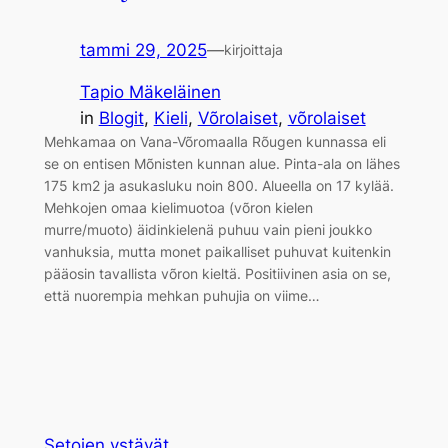
tammi 29, 2025
—
kirjoittaja
Tapio Mäkeläinen
in
Blogit
, 
Kieli
, 
Võrolaiset
, 
võrolaiset
Mehkamaa on Vana-Võromaalla Rõugen kunnassa eli
se on entisen Mõnisten kunnan alue. Pinta-ala on lähes
175 km2 ja asukasluku noin 800. Alueella on 17 kylää.
Mehkojen omaa kielimuotoa (võron kielen
murre/muoto) äidinkielenä puhuu vain pieni joukko
vanhuksia, mutta monet paikalliset puhuvat kuitenkin
pääosin tavallista võron kieltä. Positiivinen asia on se,
että nuorempia mehkan puhujia on viime…
Setojen ystävät