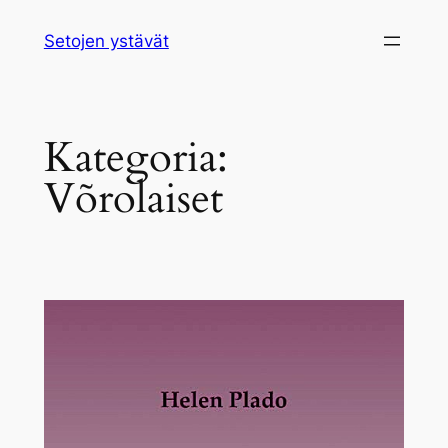
Siirry
Setojen ystävät
sisältöön
Kategoria:
Võrolaiset