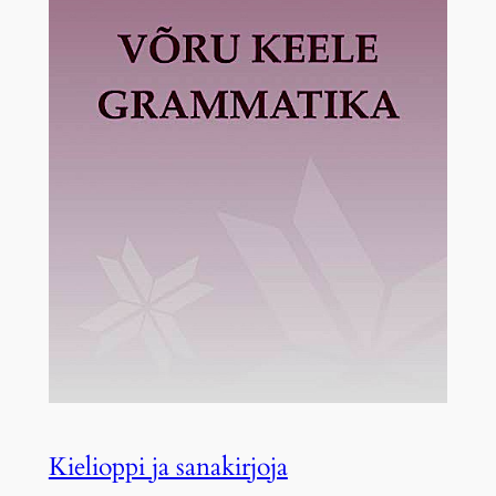
Kielioppi ja sanakirjoja