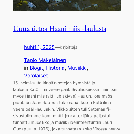
Uutta tietoa Haani miis -laulusta
huhti 1, 2025
—
kirjoittaja
Tapio Mäkeläinen
in
Blogit
, 
Historia
, 
Musiikki
, 
Võrolaiset
15. helmikuuta kirjoitin setojen hymnistä ja
laulusta Katõ ilma veere pääl. Sivulauseessa mainitsin
myös Haani miis (vidi lubjakivve) -laulun, jota myös
pidetään Jaan Räppon tekemänä, kuten Katõ ilma
veere pääl -lauluakin. Viikko sitten tuli Setomaa.fi-
sivustollemme kommentti, jonka tekijäksi paljastui
tunnettu muusikko ja musiikkiperinteentuntija Lauri
Õunapuu (s. 1976), joka tunnetaan koko Virossa heavy