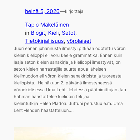
heinä 5, 2026
—
kirjoittaja
Tapio Mäkeläinen
in
Blogit
, 
Kieli
, 
Setot
, 
Tietokirjallisuus
, 
võrolaiset
Juuri ennen juhannusta ilmestyi pitkään odotettu võron
kielen kielioppi eli Võru keele grammatika. Ennen kuin
laaja seton kielen sanakirja ja kielioppi ilmestyvät, on
seton kielen harrastajilla suurta apua läheisen
kielimuodon eli võron kielen sanakirjoista ja tuoreesta
kieliopista. Heinäkuun 2. päivänä ilmestyneessä
võronkielisessä Uma Leht -lehdessä päätoimittajan Jan
Rahman haastattelee kieliopin tekijää,
kielentutkija Helen Pladoa. Juttuni perustuu e.m. Uma
Leht -lehden haastatteluun.…