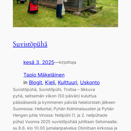
Suvistõpühä
kesä 3, 2025
—
kirjoittaja
Tapio Mäkeläinen
in
Blogit
, 
Kieli
, 
Kulttuuri
, 
Uskonto
Suvistõpühä, Suvistõpühi, Troitsa – liikkuva
pyhä, seitsemän viikon (50 päivän) kuluttua
pääsiäisestä ja kymmenen päivää helatorstain jälkeen
Suomessa: Helluntai; Pyhän Kolminaisuuden ja Pyhän
Hengen juhla Virossa: Nelipühi (1. ja 2. nelipühade
püha) Vuonna 2025 suvistõpühää juhlitaan Setomaalla:
su 8.6. klo 10.00 jumalanpalvelus Obinitsan kirkossa ja