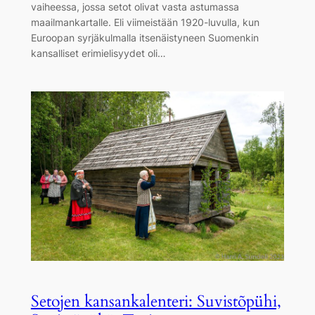
vaiheessa, jossa setot olivat vasta astumassa
maailmankartalle. Eli viimeistään 1920-luvulla, kun
Euroopan syrjäkulmalla itsenäistyneen Suomenkin
kansalliset erimielisyydet oli…
Setojen kansankalenteri: Suvistõpühi,