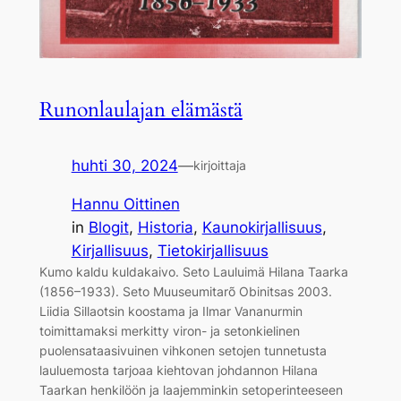
Runonlaulajan elämästä
huhti 30, 2024
—
kirjoittaja
Hannu Oittinen
in
Blogit
, 
Historia
, 
Kaunokirjallisuus
, 
Kirjallisuus
, 
Tietokirjallisuus
Kumo kaldu kuldakaivo. Seto Lauluimä Hilana Taarka
(1856–1933). Seto Muuseumitarõ Obinitsas 2003.
Liidia Sillaotsin koostama ja Ilmar Vananurmin
toimittamaksi merkitty viron- ja setonkielinen
puolensataasivuinen vihkonen setojen tunnetusta
lauluemosta tarjoaa kiehtovan johdannon Hilana
Taarkan henkilöön ja laajemminkin setoperinteeseen