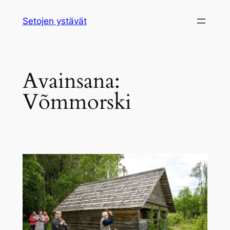
Siirry
Setojen ystävät
sisältöön
Avainsana:
Võmmorski