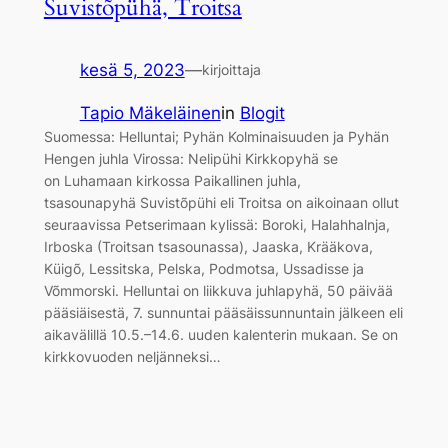
Suvistõpühä, Troitsa
kesä 5, 2023
—
kirjoittaja
Tapio Mäkeläinen
in
Blogit
Suomessa: Helluntai; Pyhän Kolminaisuuden ja Pyhän
Hengen juhla Virossa: Nelipühi Kirkkopyhä se
on Luhamaan kirkossa Paikallinen juhla,
tsasounapyhä Suvistõpühi eli Troitsa on aikoinaan ollut
seuraavissa Petserimaan kylissä: Boroki, Halahhalnja,
Irboska (Troitsan tsasounassa), Jaaska, Krääkova,
Küigõ, Lessitska, Pelska, Podmotsa, Ussadisse ja
Võmmorski. Helluntai on liikkuva juhlapyhä, 50 päivää
pääsiäisestä, 7. sunnuntai pääsäissunnuntain jälkeen eli
aikavälillä 10.5.–14.6. uuden kalenterin mukaan. Se on
kirkkovuoden neljänneksi…