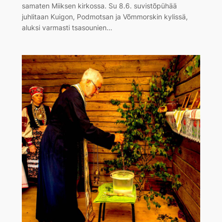
samaten Miiksen kirkossa. Su 8.6. suvistõpühää
juhlitaan Kuigon, Podmotsan ja Võmmorskin kylissä,
aluksi varmasti tsasounien…