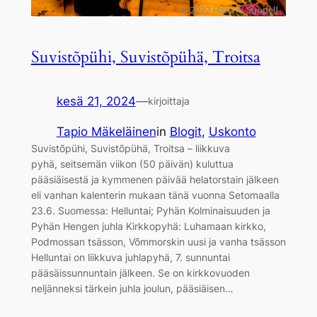
Suvistõpühi, Suvistõpühä, Troitsa
kesä 21, 2024
—
kirjoittaja
Tapio Mäkeläinen
in
Blogit
, 
Uskonto
Suvistõpühi, Suvistõpühä, Troitsa – liikkuva
pyhä, seitsemän viikon (50 päivän) kuluttua
pääsiäisestä ja kymmenen päivää helatorstain jälkeen
eli vanhan kalenterin mukaan tänä vuonna Setomaalla
23.6. Suomessa: Helluntai; Pyhän Kolminaisuuden ja
Pyhän Hengen juhla Kirkkopyhä: Luhamaan kirkko,
Podmossan tsässon, Võmmorskin uusi ja vanha tsässon
Helluntai on liikkuva juhlapyhä, 7. sunnuntai
pääsäissunnuntain jälkeen. Se on kirkkovuoden
neljänneksi tärkein juhla joulun, pääsiäisen…