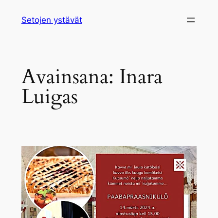
Siirry
Setojen ystävät
sisältöön
Avainsana:
Inara
Luigas