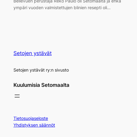
Bellevuen perustaja Reko Paulo oli Setomaalta ja ehkä
ympäri vuoden valmistettujen blinien resepti oli…
Setojen ystävät
Setojen ystävät ry:n sivusto
Kuulumisia Setomaalta
Tietosuojaseloste
Yhdistyksen säännöt