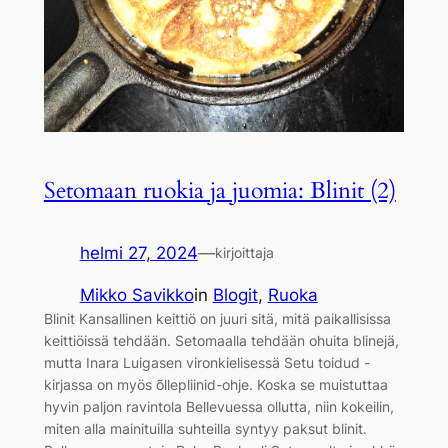
Setomaan ruokia ja juomia: Blinit (2)
helmi 27, 2024
—
kirjoittaja
Mikko Savikko
in
Blogit
, 
Ruoka
Blinit Kansallinen keittiö on juuri sitä, mitä paikallisissa
keittiöissä tehdään. Setomaalla tehdään ohuita blinejä,
mutta Inara Luigasen vironkielisessä Setu toidud -
kirjassa on myös õllepliinid-ohje. Koska se muistuttaa
hyvin paljon ravintola Bellevuessa ollutta, niin kokeilin,
miten alla mainituilla suhteilla syntyy paksut blinit.