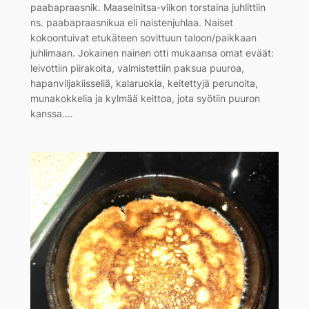
paabapraasnik. Maaselnitsa-viikon torstaina juhlittiin
ns. paabapraasnikua eli naistenjuhlaa. Naiset
kokoontuivat etukäteen sovittuun taloon/paikkaan
juhlimaan. Jokainen nainen otti mukaansa omat eväät:
leivottiin piirakoita, valmistettiin paksua puuroa,
hapanviljakiisseliä, kalaruokia, keitettyjä perunoita,
munakokkelia ja kylmää keittoa, jota syötiin puuron
kanssa.…