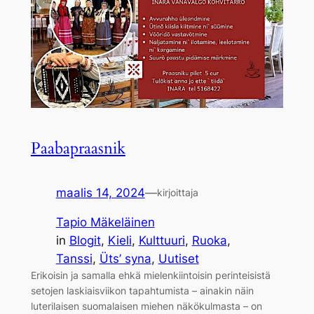
Paabapraasnik
maalis 14, 2024
—
kirjoittaja
Tapio Mäkeläinen
in
Blogit
, 
Kieli
, 
Kulttuuri
, 
Ruoka
, 
Tanssi
, 
Üts’ syna
, 
Uutiset
Erikoisin ja samalla ehkä mielenkiintoisin perinteisistä
setojen laskiaisviikon tapahtumista – ainakin näin
luterilaisen suomalaisen miehen näkökulmasta – on