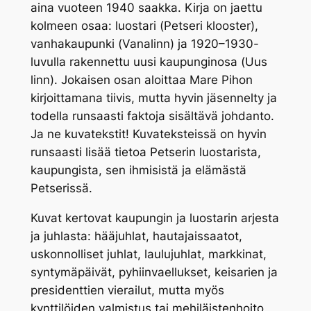
aina vuoteen 1940 saakka. Kirja on jaettu
kolmeen osaa: luostari (
Petseri klooster
),
vanhakaupunki (
Vanalinn
) ja 1920–1930-
luvulla rakennettu uusi kaupunginosa (
Uus
linn).
Jokaisen osan aloittaa Mare Pihon
kirjoittamana tiivis, mutta hyvin jäsennelty ja
todella runsaasti faktoja sisältävä johdanto.
Ja ne kuvatekstit! Kuvateksteissä on hyvin
runsaasti lisää tietoa Petserin luostarista,
kaupungista, sen ihmisistä ja elämästä
Petserissä.
Kuvat kertovat kaupungin ja luostarin arjesta
ja juhlasta: hääjuhlat, hautajaissaatot,
uskonnolliset juhlat, laulujuhlat, markkinat,
syntymäpäivät, pyhiinvaellukset, keisarien ja
presidenttien vierailut, mutta myös
kynttilöiden valmistus tai mehiläistenhoito