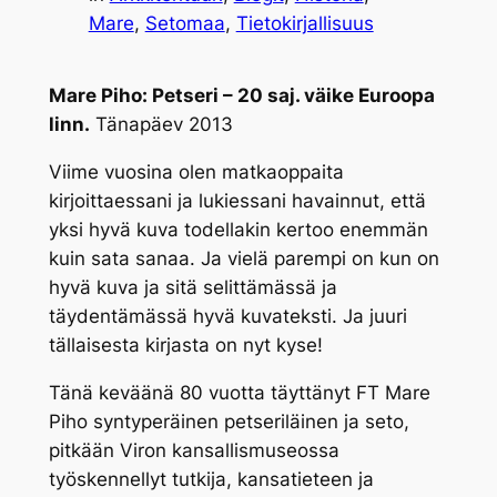
Mare
, 
Setomaa
, 
Tietokirjallisuus
Mare Piho: Petseri – 20 saj. väike Euroopa
linn.
Tänapäev 2013
Viime vuosina olen matkaoppaita
kirjoittaessani ja lukiessani havainnut, että
yksi hyvä kuva todellakin kertoo enemmän
kuin sata sanaa. Ja vielä parempi on kun on
hyvä kuva ja sitä selittämässä ja
täydentämässä hyvä kuvateksti. Ja juuri
tällaisesta kirjasta on nyt kyse!
Tänä keväänä 80 vuotta täyttänyt FT Mare
Piho syntyperäinen petseriläinen ja seto,
pitkään Viron kansallismuseossa
työskennellyt tutkija, kansatieteen ja