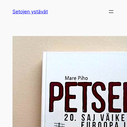
Siirry
Setojen ystävät
sisältöön