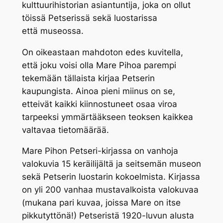
kulttuurihistorian asiantuntija, joka on ollut
töissä Petserissä sekä luostarissa
että museossa.
On oikeastaan mahdoton edes kuvitella,
että joku voisi olla Mare Pihoa parempi
tekemään tällaista kirjaa Petserin
kaupungista. Ainoa pieni miinus on se,
etteivät kaikki kiinnostuneet osaa viroa
tarpeeksi ymmärtääkseen teoksen kaikkea
valtavaa tietomäärää.
Mare Pihon Petseri-kirjassa on vanhoja
valokuvia 15 keräilijältä ja seitsemän museon
sekä Petserin luostarin kokoelmista. Kirjassa
on yli 200 vanhaa mustavalkoista valokuvaa
(mukana pari kuvaa, joissa Mare on itse
pikkutyttönä!) Petseristä 1920-luvun alusta