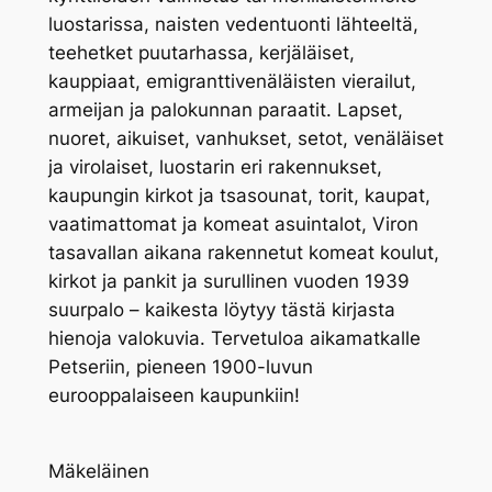
luostarissa, naisten vedentuonti lähteeltä,
teehetket puutarhassa, kerjäläiset,
kauppiaat, emigranttivenäläisten vierailut,
armeijan ja palokunnan paraatit. Lapset,
nuoret, aikuiset, vanhukset, setot, venäläiset
ja virolaiset, luostarin eri rakennukset,
kaupungin kirkot ja tsasounat, torit, kaupat,
vaatimattomat ja komeat asuintalot, Viron
tasavallan aikana rakennetut komeat koulut,
kirkot ja pankit ja surullinen vuoden 1939
suurpalo – kaikesta löytyy tästä kirjasta
hienoja valokuvia. Tervetuloa aikamatkalle
Petseriin, pieneen 1900-luvun
eurooppalaiseen kaupunkiin!
Ta
Mäkeläinen