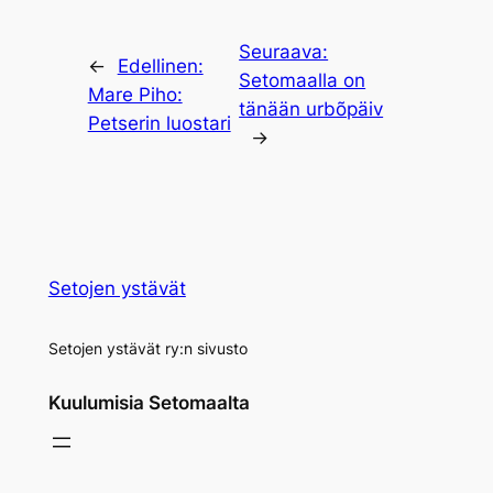
Seuraava:
←
Edellinen:
Setomaalla on
Mare Piho:
tänään urbõpäiv
Petserin luostari
→
Setojen ystävät
Setojen ystävät ry:n sivusto
Kuulumisia Setomaalta