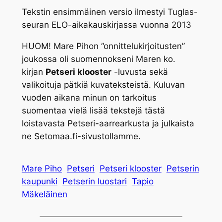
Tekstin ensimmäinen versio ilmestyi Tuglas-
seuran ELO-aikakauskirjassa vuonna 2013
HUOM! Mare Pihon ”onnittelukirjoitusten”
joukossa oli suomennokseni Maren ko.
kirjan
Petseri klooster
-luvusta sekä
valikoituja pätkiä kuvateksteistä. Kuluvan
vuoden aikana minun on tarkoitus
suomentaa vielä lisää tekstejä tästä
loistavasta Petseri-aarrearkusta ja julkaista
ne Setomaa.fi-sivustollamme.
Mare Piho
Petseri
Petseri klooster
Petserin
kaupunki
Petserin luostari
Tapio
Mäkeläinen