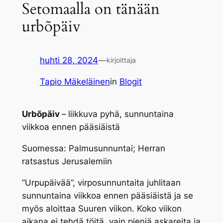
Setomaalla on tänään
urbõpäiv
huhti 28, 2024
—
kirjoittaja
Tapio Mäkeläinen
in
Blogit
Urbõpäiv
–
liikkuva pyhä, sunnuntaina
viikkoa ennen pääsiäistä
Suomessa: Palmusunnuntai; Herran
ratsastus Jerusalemiin
”Urpupäivää”, virposunnuntaita juhlitaan
sunnuntaina viikkoa ennen pääsiäistä ja se
myös aloittaa Suuren viikon. Koko viikon
aikana ei tehdä töitä, vain pieniä askareita ja