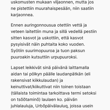
uskomusten mukaan viljaonnen, mutta jos
ne pistettiin muurahaispesään, niin saatiin
karjaonnea.
Ennen auringonnousua otettiin vettä ja
veteen laitettiin muna ja sillä vedellä pestiin
sitten kasvot ja uskottiin, että kasvot
pysyisivät näin puhtaita koko vuoden.
Syötiin suurimopuuroa ja tuon paksun
puuroakin kutsuttiin urpupuuroksi.
Lapset leikkivät sinä päivänä laittamalla
aidan tai pölkyn päälle laudanpätkän (eli
rakensivat kiikkulaudan) ja
keinuttivat/kiikuttivat niin toinen toistaan
(tällaista toimintaa tarkoittava termi setoksi
on
tsõõtaminõ
) laulaen ko. päivän
juhlalauluja, Urbõpäivälauluq, joissa usein