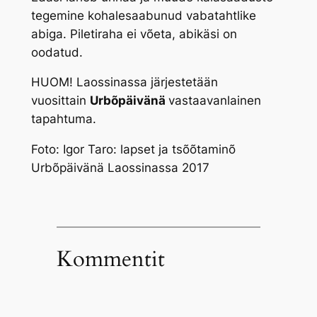
tegemine kohalesaabunud vabatahtlike
abiga. Piletiraha ei võeta, abikäsi on
oodatud.
HUOM! Laossinassa järjestetään
vuosittain
Urbõpäivänä
vastaavanlainen
tapahtuma.
Foto: Igor Taro: lapset ja
tsõõtaminõ
Urbõpäivänä
Laossinassa 2017
Kommentit