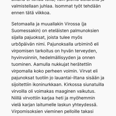
valmistellaan juhlaa. Isommat työt tehdään
ennen tätä viikkoa.
Setomaalla ja muuallakin Virossa (ja
Suomessakin) on eteläisten palmunoksien
sijalla pajuoksat, joista tulee myös
urbõpäivän nimi. Pajunoksalla
urbiminõ
eli
virpomisen tarkoitus on hyvän terveyden,
hyvinvoinnin, hedelmällisyyden ja onnen
tuominen. Aamulla nukkujat herätettiin
virpomalla koko perheen voimin. Virvat eli
pajunoksat tuotiin jo lauantai-iltana sisään ja
sijoitettiin ikoninurkkaan. Kirkossa siunatuilla
virvoilla oli voimakas maaginen vaikutus.
Niillä virvottiin karjaa heti ja myöhemmin
vielä karjan laitumelle laskun yhteydessä.
Virpomisoksien vieminen pelloille takasi