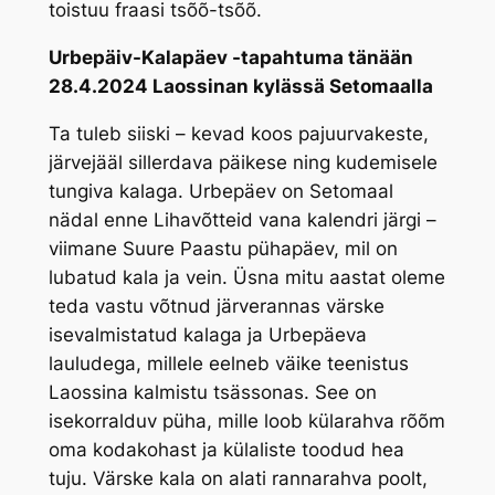
toistuu fraasi
tsõõ-tsõõ
.
Urbepäiv-Kalapäev -tapahtuma tänään
28.4.2024 Laossinan kylässä Setomaalla
Ta tuleb siiski – kevad koos pajuurvakeste,
järvejääl sillerdava päikese ning kudemisele
tungiva kalaga. Urbepäev on Setomaal
nädal enne Lihavõtteid vana kalendri järgi –
viimane Suure Paastu pühapäev, mil on
lubatud kala ja vein. Üsna mitu aastat oleme
teda vastu võtnud järverannas värske
isevalmistatud kalaga ja Urbepäeva
lauludega, millele eelneb väike teenistus
Laossina kalmistu tsässonas. See on
isekorralduv püha, mille loob külarahva rõõm
oma kodakohast ja külaliste toodud hea
tuju. Värske kala on alati rannarahva poolt,