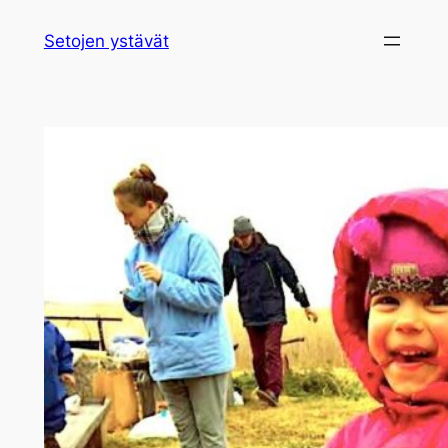
Siirry
Setojen ystävät
sisältöön