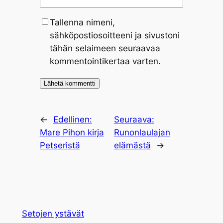
Tallenna nimeni,
sähköpostiosoitteeni ja sivustoni
tähän selaimeen seuraavaa
kommentointikertaa varten.
←
Edellinen:
Seuraava:
Mare Pihon kirja
Runonlaulajan
Petseristä
elämästä
→
Setojen ystävät