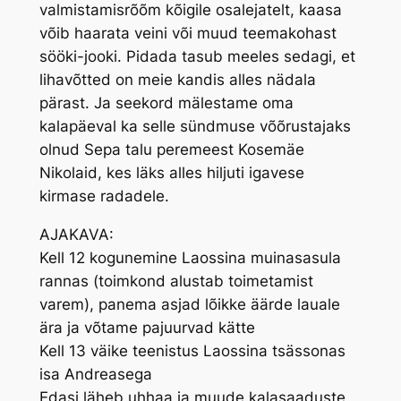
valmistamisrõõm kõigile osalejatelt, kaasa
võib haarata veini või muud teemakohast
sööki-jooki. Pidada tasub meeles sedagi, et
lihavõtted on meie kandis alles nädala
pärast. Ja seekord mälestame oma
kalapäeval ka selle sündmuse võõrustajaks
olnud Sepa talu peremeest Kosemäe
Nikolaid, kes läks alles hiljuti igavese
kirmase radadele.
AJAKAVA:
Kell 12 kogunemine Laossina muinasasula
rannas (toimkond alustab toimetamist
varem), panema asjad lõikke äärde lauale
ära ja võtame pajuurvad kätte
Kell 13 väike teenistus Laossina tsässonas
isa Andreasega
Edasi läheb uhhaa ja muude kalasaaduste