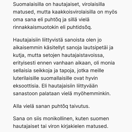
Suomalaisilla on hautajaiset, virolaisilla
matused, mutta kaakkoisvirolaisilla on myös
oma sana eli
puhtõq
ja sillä vielä
rinnakkaismuotokin eli
puhtidsõq
.
Hautajaisiin liittyvistä sanoista olen jo
aikaisemmin käsitellyt sanoja
lautsipetäi
ja
kutja
, mutta setojen hautajaistavoissa,
erityisesti ennen vanhaan aikaan, oli monia
sellaisia seikkoja ja tapoja, jotka meille
luterilaisille suomallaisille ovat hyvin
eksoottisia. Eli hautajaisiin liittyvään
sanastoon palataan vielä myöhemminkin.
Alla vielä sanan
puhtõq
taivutus.
Sana on siis monikollinen, kuten suomen
hautajaiset tai viron kirjakielen matused.