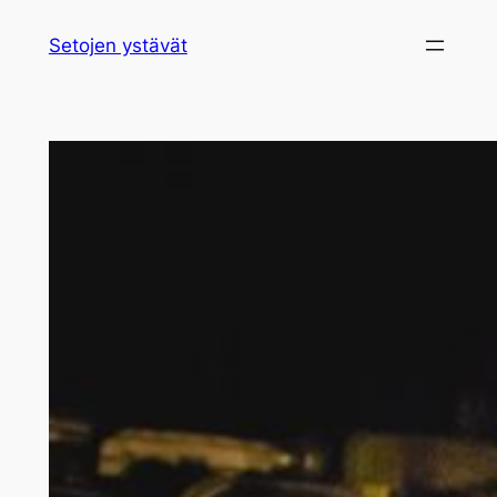
Siirry
Setojen ystävät
sisältöön