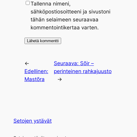
Tallenna nimeni,
sähköpostiosoitteeni ja sivustoni
tähän selaimeen seuraavaa
kommentointikertaa varten.
←
Seuraava:
Sõir –
Edellinen:
perinteinen rahkajuusto
Mastõra
→
Setojen ystävät