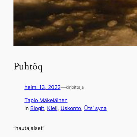
Puhtõq
helmi 13, 2022
—
kirjoittaja
Tapio Mäkeläinen
in
Blogit
, 
Kieli
, 
Uskonto
, 
Üts’ syna
”hautajaiset”