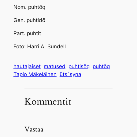
Nom.
puhtõq
Gen.
puhtidõ
Part.
puhtit
Foto: Harri A. Sundell
hautajaiset
matused
puhtisõq
puhtõq
Tapio Mäkeläinen
üts´syna
Kommentit
Vastaa