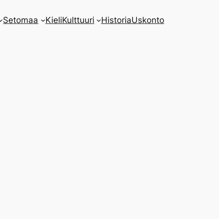
Setomaa
Kieli
Kulttuuri
Historia
Uskonto