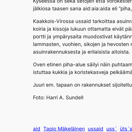
Kyseessä on sekä setojen että võrokesten
jälkiosa taasen sana
aid:aia:aida
eli ”piha
Kaakkois-Virossa
ussaid
tarkoittaa asuin
koiria ja kissoja lukuun ottamatta eivät pä
portti ja ympärysaita muodostivat käytän
lammasten, vuohien, sikojen ja hevosten na
asuinrakennuksesta ja erilaisista aitoista.
Oven etinen piha-alue säilyi näin puhtaam
istuttaa kukkia ja koristekasveja pelkäämä
Juuri em. tapaan on rakennukset sijoitel
Foto: Harri A. Sundell
aid
Tapio Mäkeläinen
ussaid
uss´
üts´