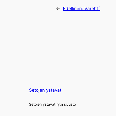
←
Edellinen:
Väreht´
Setojen ystävät
Setojen ystävät ry:n sivusto