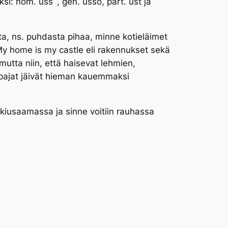
uksi: nom.
uss´,
gen.
ussõ
, part.
ust
ja
a, ns. puhdasta pihaa, minne kotieläimet
y home is my castle
eli rakennukset sekä
utta niin, että haisevat lehmien,
t-pajat jäivät hieman kauemmaksi
 kiusaamassa ja sinne voitiin rauhassa