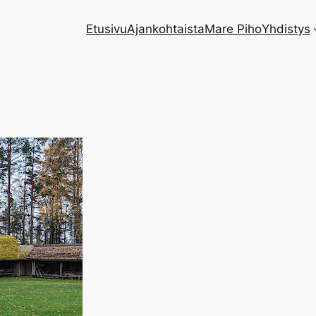
Etusivu
Ajankohtaista
Mare Piho
Yhdistys