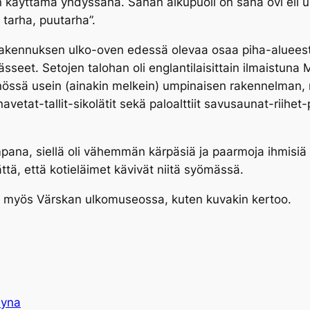
 käyttämä yhdyssana. Sanan alkupuoli on sana ovi eli 
, tarha, puutarha”.
rakennuksen ulko-oven edessä olevaa osaa piha-alueest
ässeet. Setojen talohan oli englantilaisittain ilmaistuna
M
nössä usein (ainakin melkein) umpinaisen rakennelman, m
vetat-tallit-sikolätit sekä paloalttiit savusaunat-riihe
pana, siellä oli vähemmän kärpäsiä ja paarmoja ihmisiä
ttä, että kotieläimet kävivät niitä syömässä.
tu myös Värskan ulkomuseossa, kuten kuvakin kertoo.
syna