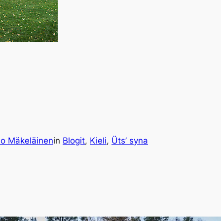
io Mäkeläinen
in
Blogit
, 
Kieli
, 
Üts’ syna