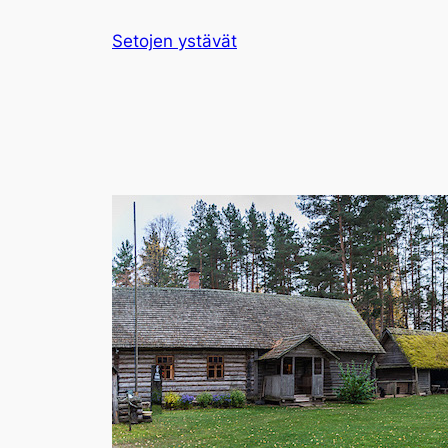
Siirry
Setojen ystävät
sisältöön