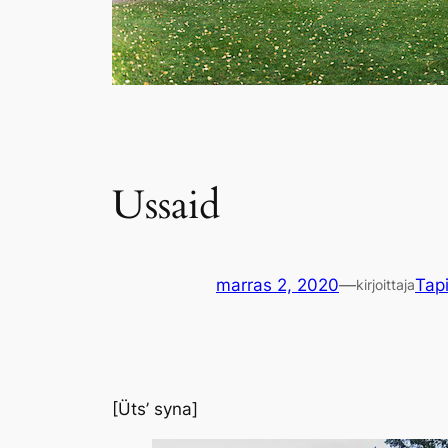
Ussaid
marras 2, 2020
—
Tap
kirjoittaja
[Üts’ syna]