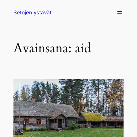
Siirry
Setojen ystävät
sisältöön
Avainsana:
aid