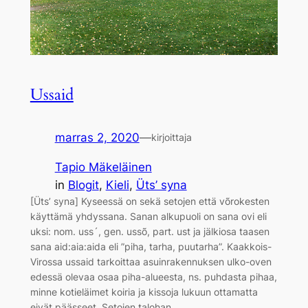
Ussaid
marras 2, 2020
—
kirjoittaja
Tapio Mäkeläinen
in
Blogit
, 
Kieli
, 
Üts’ syna
[Üts’ syna] Kyseessä on sekä setojen että võrokesten
käyttämä yhdyssana. Sanan alkupuoli on sana ovi eli
uksi: nom. uss´, gen. ussõ, part. ust ja jälkiosa taasen
sana aid:aia:aida eli ”piha, tarha, puutarha”. Kaakkois-
Virossa ussaid tarkoittaa asuinrakennuksen ulko-oven
edessä olevaa osaa piha-alueesta, ns. puhdasta pihaa,
minne kotieläimet koiria ja kissoja lukuun ottamatta
eivät päässeet. Setojen talohan…