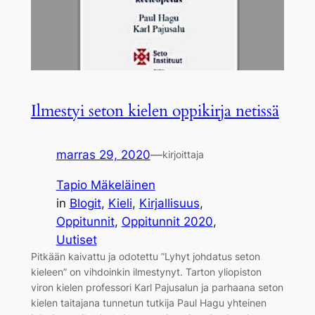
Ilmestyi seton kielen oppikirja netissä
marras 29, 2020
—
kirjoittaja
Tapio Mäkeläinen
in
Blogit
, 
Kieli
, 
Kirjallisuus
, 
Oppitunnit
, 
Oppitunnit 2020
, 
Uutiset
Pitkään kaivattu ja odotettu ”Lyhyt johdatus seton
kieleen” on vihdoinkin ilmestynyt. Tarton yliopiston
viron kielen professori Karl Pajusalun ja parhaana seton
kielen taitajana tunnetun tutkija Paul Hagu yhteinen