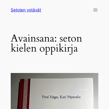
Siirry
Setojen ystävät
sisältöön
Avainsana:
seton
kielen oppikirja