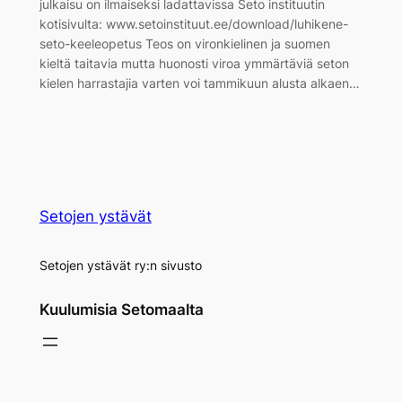
julkaisu on ilmaiseksi ladattavissa Seto instituutin
kotisivulta: www.setoinstituut.ee/download/luhikene-
seto-keeleopetus Teos on vironkielinen ja suomen
kieltä taitavia mutta huonosti viroa ymmärtäviä seton
kielen harrastajia varten voi tammikuun alusta alkaen…
Setojen ystävät
Setojen ystävät ry:n sivusto
Kuulumisia Setomaalta