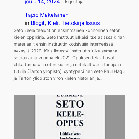
joulu 14, 2024
—
kirjoittaja
Tapio Mäkeläinen
in
Blogit
, 
Kieli
, 
Tietokirjallisuus
Seto keele teejuht on ensimmäinen kunnollinen seton
kielen oppikirja. Seto Instituut julkaisi itse asiassa kirjan
materiaalit ensin instituutin kotisivulla internetissä
syksyllä 2020. Kirja ilmestyi instituutin julkaisemana
seuraavana vuonna eli 2021. Opuksen tekijät ovat
ehkä tunnetuin seton kielen ja setokulttuurin tuntija ja
tutkija (Tarton yliopisto), syntyperäinen seto Paul Hagu
ja Tarton yliopiston viron kielen historian ja…