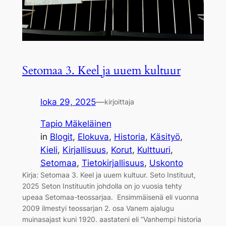
Setomaa 3. Keel ja uuem kultuur
loka 29, 2025
—
kirjoittaja
Tapio Mäkeläinen
in
Blogit
, 
Elokuva
, 
Historia
, 
Käsityö
, 
Kieli
, 
Kirjallisuus
, 
Korut
, 
Kulttuuri
, 
Setomaa
, 
Tietokirjallisuus
, 
Uskonto
Kirja: Setomaa 3. Keel ja uuem kultuur. Seto Instituut,
2025 Seton Instituutin johdolla on jo vuosia tehty
upeaa Setomaa-teossarjaa. Ensimmäisenä eli vuonna
2009 ilmestyi teossarjan 2. osa Vanem ajalugu
muinasajast kuni 1920. aastateni eli ”Vanhempi historia