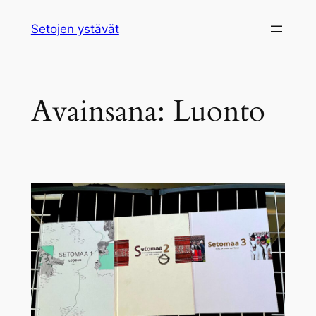
Siirry
Setojen ystävät
sisältöön
Avainsana:
Luonto