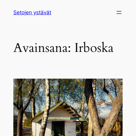
Siirry
Setojen ystävät
sisältöön
Avainsana:
Irboska