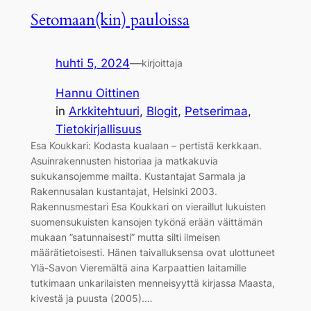
Setomaan(kin) pauloissa
huhti 5, 2024
—
kirjoittaja
Hannu Oittinen
in
Arkkitehtuuri
, 
Blogit
, 
Petserimaa
, 
Tietokirjallisuus
Esa Koukkari: Kodasta kualaan – pertistä kerkkaan.
Asuinrakennusten historiaa ja matkakuvia
sukukansojemme mailta. Kustantajat Sarmala ja
Rakennusalan kustantajat, Helsinki 2003.
Rakennusmestari Esa Koukkari on vieraillut lukuisten
suomensukuisten kansojen tykönä erään väittämän
mukaan ”satunnaisesti” mutta silti ilmeisen
määrätietoisesti. Hänen taivalluksensa ovat ulottuneet
Ylä-Savon Vieremältä aina Karpaattien laitamille
tutkimaan unkarilaisten menneisyyttä kirjassa Maasta,
kivestä ja puusta (2005).…