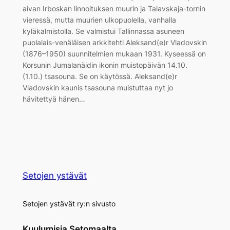
aivan Irboskan linnoituksen muurin ja Talavskaja-tornin
vieressä, mutta muurien ulkopuolella, vanhalla
kyläkalmistolla. Se valmistui Tallinnassa asuneen
puolalais-venäläisen arkkitehti Aleksand(e)r Vladovskin
(1876–1950) suunnitelmien mukaan 1931. Kyseessä on
Korsunin Jumalanäidin ikonin muistopäivän 14.10.
(1.10.) tsasouna. Se on käytössä. Aleksand(e)r
Vladovskin kaunis tsasouna muistuttaa nyt jo
hävitettyä hänen…
Setojen ystävät
Setojen ystävät ry:n sivusto
Kuulumisia Setomaalta