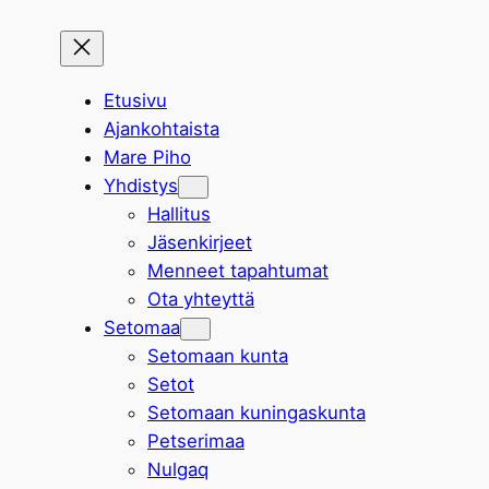
Etusivu
Ajankohtaista
Mare Piho
Yhdistys
Hallitus
Jäsenkirjeet
Menneet tapahtumat
Ota yhteyttä
Setomaa
Setomaan kunta
Setot
Setomaan kuningaskunta
Petserimaa
Nulgaq