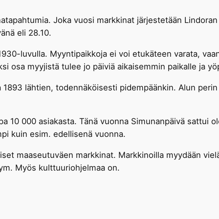
tapahtumia. Joka vuosi markkinat järjestetään Lindoran k
änä eli 28.10.
1930-luvulla. Myyntipaikkoja ei voi etukäteen varata, vaa
si osa myyjistä tulee jo päiviä aikaisemmin paikalle ja 
a 1893 lähtien, todennäköisesti pidempäänkin. Alun perin 
opa 10 000 asiakasta. Tänä vuonna Simunanpäivä sattui 
pi kuin esim. edellisenä vuonna.
eiset maaseutuväen markkinat. Markkinoilla myydään vielä
ä ym. Myös kulttuuriohjelmaa on.