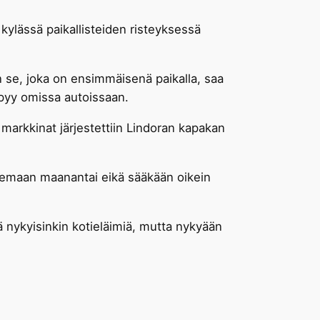
ylässä paikallisteiden risteyksessä
n se, joka on ensimmäisenä paikalla, saa
yöpyy omissa autoissaan.
markkinat järjestettiin Lindoran kapakan
olemaan maanantai eikä sääkään oikein
 nykyisinkin kotieläimiä, mutta nykyään