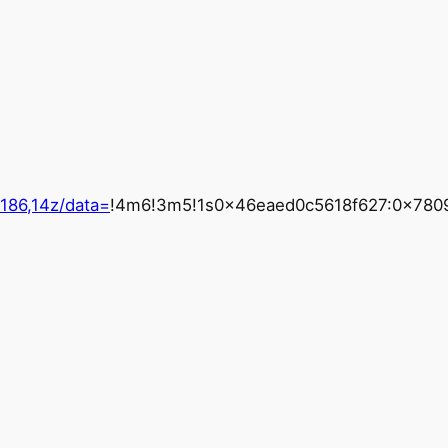
186,14z/data=
!4m6!3m5!1s0x46eaed0c5618f627:0x7809