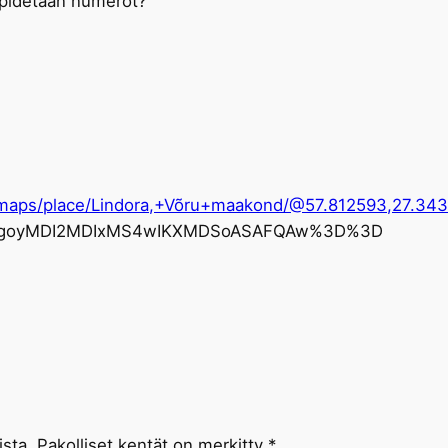
 pidetään numerot?
maps/place/Lindora,+Võru+maakond/@57.812593,27.343
p=EgoyMDI2MDIxMS4wIKXMDSoASAFQAw%3D%3D
ista.
Pakolliset kentät on merkitty
*