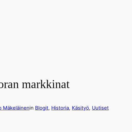
doran markkinat
o Mäkeläinen
in
Blogit
, 
Historia
, 
Käsityö
, 
Uutiset