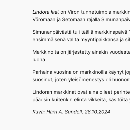
Lindora laat
on Viron tunnetuimpia markkina
Võromaan ja Setomaan rajalla Simunanpäiv
Simunanpäivästä tuli täällä markkinapäivä 
ensimmäisenä valita myyntipaikkansa ja sik
Markkinoita on järjestetty ainakin vuodest
luona.
Parhaina vuosina on markkinoilla käynyt j
suosinut, joten yleisömenestys oli huonom
Lindoran markkinat ovat aina olleet perint
pääosin kuitenkin elintarvikkeita, käsitöit
Kuva: Harri A. Sundell, 28.10.2024