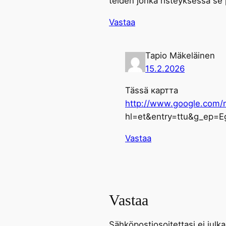
teiden jonka risteyksessä se
Vastaa
Tapio Mäkeläinen
15.2.2026
Tässä картта
http://www.google.com/
hl=et&entry=ttu&g_e
Vastaa
Vastaa
Sähköpostiosoitettasi ei julka