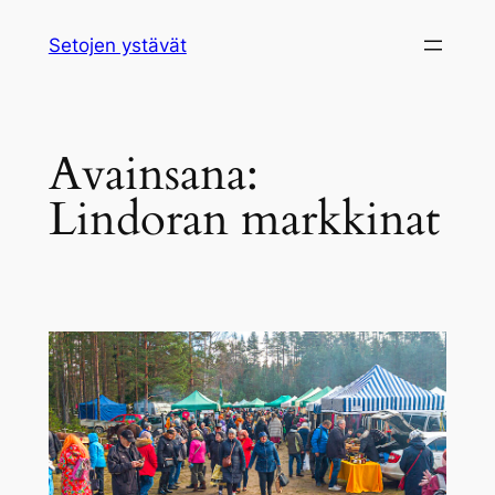
Siirry
Setojen ystävät
sisältöön
Avainsana:
Lindoran markkinat