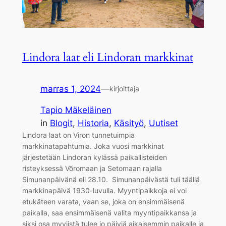
Lindora laat eli Lindoran markkinat
marras 1, 2024
—
kirjoittaja
Tapio Mäkeläinen
in
Blogit
, 
Historia
, 
Käsityö
, 
Uutiset
Lindora laat on Viron tunnetuimpia
markkinatapahtumia. Joka vuosi markkinat
järjestetään Lindoran kylässä paikallisteiden
risteyksessä Võromaan ja Setomaan rajalla
Simunanpäivänä eli 28.10. Simunanpäivästä tuli täällä
markkinapäivä 1930-luvulla. Myyntipaikkoja ei voi
etukäteen varata, vaan se, joka on ensimmäisenä
paikalla, saa ensimmäisenä valita myyntipaikkansa ja
siksi osa myyjistä tulee jo päiviä aikaisemmin paikalle ja