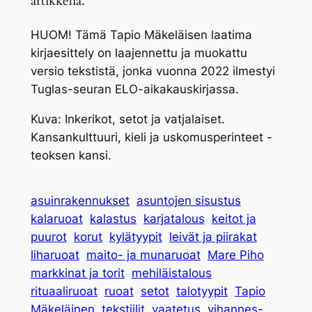
artikkelia.
HUOM! Tämä Tapio Mäkeläisen laatima
kirjaesittely on laajennettu ja muokattu
versio tekstistä, jonka vuonna 2022 ilmestyi
Tuglas-seuran ELO-aikakauskirjassa.
Kuva:
Inkerikot, setot ja vatjalaiset.
Kansankulttuuri, kieli ja uskomusperinteet -
teoksen kansi.
asuinrakennukset
asuntojen sisustus
kalaruoat
kalastus
karjatalous
keitot ja
puurot
korut
kylätyypit
leivät ja piirakat
liharuoat
maito- ja munaruoat
Mare Piho
markkinat ja torit
mehiläistalous
rituaaliruoat
ruoat
setot
talotyypit
Tapio
Mäkeläinen
tekstiilit
vaatetus
vihannes-