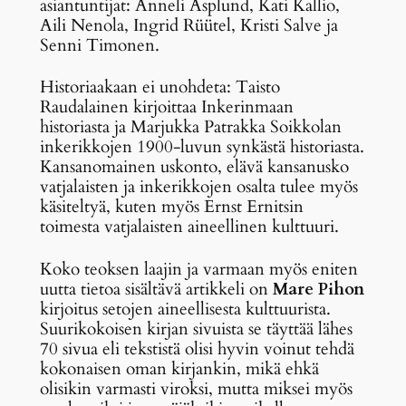
asiantuntijat: Anneli Asplund, Kati Kallio,
Aili Nenola, Ingrid Rüütel, Kristi Salve ja
Senni Timonen.
Historiaakaan ei unohdeta: Taisto
Raudalainen kirjoittaa Inkerinmaan
historiasta ja Marjukka Patrakka Soikkolan
inkerikkojen 1900-luvun synkästä historiasta.
Kansanomainen uskonto, elävä kansanusko
vatjalaisten ja inkerikkojen osalta tulee myös
käsiteltyä, kuten myös Ernst Ernitsin
toimesta vatjalaisten aineellinen kulttuuri.
Koko teoksen laajin ja varmaan myös eniten
uutta tietoa sisältävä artikkeli on
Mare Pihon
kirjoitus setojen aineellisesta kulttuurista.
Suurikokoisen kirjan sivuista se täyttää lähes
70 sivua eli tekstistä olisi hyvin voinut tehdä
kokonaisen oman kirjankin, mikä ehkä
olisikin varmasti viroksi, mutta miksei myös