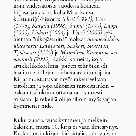
noin viidessätoista vuodessa komean
kirjasarjan alaotsikolla Maa, kansa,
kulttuuri(t)/historia:
Inkeri (1991), Viro
(1995), Karjala (1998), Suomi (1999), Lappi
(2003), Unkari (2004)
ja
Vepsä (2005)
sekä
hieman ”ulkojäseninä” teokset
Suomenlahden
ulkosaaret: Lavansaari, Seiskari, Suursaari,
Tytärsaari (1996
) ja
Muinainen Kalanti ja sen
naapurit (2003).
Kaikki komeita, isoja
artikkelikokoelmia, joiden tekijöiksi oli
haalittu eri alojen parhaita asiantuntijoita.
Kirjat muistuttavat myös rakenteeltaan,
taitoltaan ja jopa ulkoisilta mitoiltaankin –
paksuutta lukuun ottamatta – suuresti
toisiaan. Ja tekeillä oli jo silloin myös sarjan
kymmenes nide.
Kului vuosia, vuosikymmen ja melkein
kaksikin, mutta 10. kirja ei vaan ilmestynyt.
Koska tunsin kirjan kirjoittajia, sain vuosien