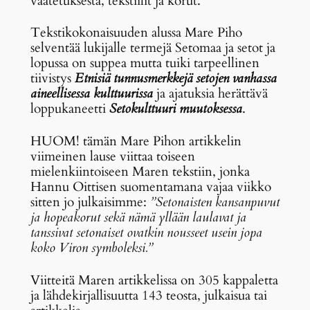
vaatetuksesta, tekstiilit ja korut.
Tekstikokonaisuuden alussa Mare Piho
selventää lukijalle termejä Setomaa ja setot ja
lopussa on suppea mutta tuiki tarpeellinen
tiivistys
Etnisiä tunnusmerkkejä setojen vanhassa
aineellisessa kulttuurissa
ja ajatuksia herättävä
loppukaneetti
Setokulttuuri muutoksessa
.
HUOM! tämän Mare Pihon artikkelin
viimeinen lause viittaa toiseen
mielenkiintoiseen Maren tekstiin, jonka
Hannu Oittisen suomentamana vajaa viikko
sitten jo julkaisimme:
”Setonaisten kansanpuvut
ja hopeakorut sekä nämä yllään laulavat ja
tanssivat setonaiset ovatkin nousseet usein jopa
koko Viron symboleksi.”
Viitteitä Maren artikkelissa on 305 kappaletta
ja lähdekirjallisuutta 143 teosta, julkaisua tai