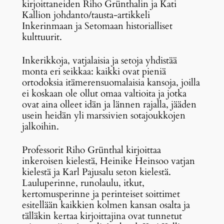
kirjoittaneiden Riho Grünthalin ja Kati
Kallion johdanto/tausta-artikkeli
Inkerinmaan ja Setomaan historialliset
kulttuurit.
Inkerikkoja, vatjalaisia ja setoja yhdistää
monta eri seikkaa: kaikki ovat pieniä
ortodoksia itämerensuomalaisia kansoja, joilla
ei koskaan ole ollut omaa valtioita ja jotka
ovat aina olleet idän ja lännen rajalla, jääden
usein heidän yli marssivien sotajoukkojen
jalkoihin.
Professorit Riho Grünthal kirjoittaa
inkeroisen kielestä, Heinike Heinsoo vatjan
kielestä ja Karl Pajusalu seton kielestä.
Lauluperinne, runolaulu, itkut,
kertomusperinne ja perinteiset soittimet
esitellään kaikkien kolmen kansan osalta ja
tälläkin kertaa kirjoittajina ovat tunnetut