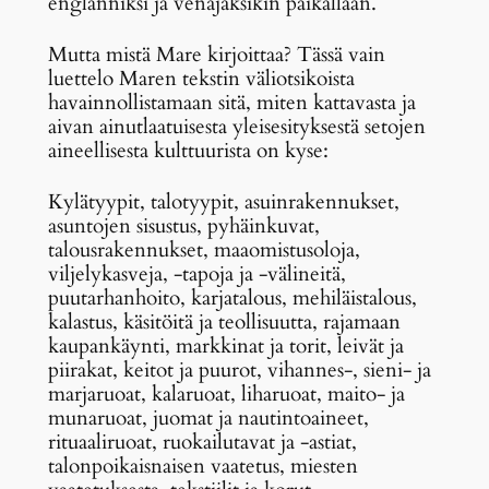
englanniksi ja venäjäksikin paikallaan.
Mutta mistä Mare kirjoittaa? Tässä vain
luettelo Maren tekstin väliotsikoista
havainnollistamaan sitä, miten kattavasta ja
aivan ainutlaatuisesta yleisesityksestä setojen
aineellisesta kulttuurista on kyse:
Kylätyypit, talotyypit, asuinrakennukset,
asuntojen sisustus, pyhäinkuvat,
talousrakennukset, maaomistusoloja,
viljelykasveja, -tapoja ja -välineitä,
puutarhanhoito, karjatalous, mehiläistalous,
kalastus, käsitöitä ja teollisuutta, rajamaan
kaupankäynti, markkinat ja torit, leivät ja
piirakat, keitot ja puurot, vihannes-, sieni- ja
marjaruoat, kalaruoat, liharuoat, maito- ja
munaruoat, juomat ja nautintoaineet,
rituaaliruoat, ruokailutavat ja -astiat,
talonpoikaisnaisen vaatetus, miesten