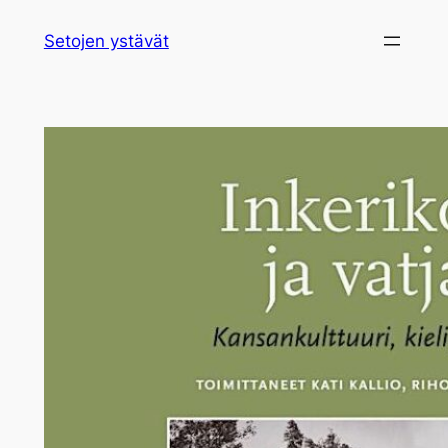
Siirry
Setojen ystävät
sisältöön