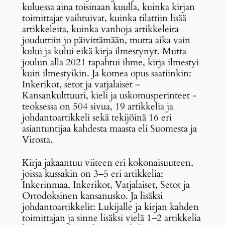
kuluessa aina toisinaan kuulla, kuinka kirjan
toimittajat vaihtuivat, kuinka tilattiin lisää
artikkeleita, kuinka vanhoja artikkeleita
jouduttiin jo päivittämään, mutta aika vain
kului ja kului eikä kirja ilmestynyt. Mutta
joulun alla 2021 tapahtui ihme, kirja ilmestyi
kuin ilmestyikin. Ja komea opus saatiinkin:
Inkerikot, setot ja vatjalaiset –
Kansankulttuuri, kieli ja uskomusperinteet -
teoksessa on 504 sivua, 19 artikkelia ja
johdantoartikkeli sekä tekijöinä 16 eri
asiantuntijaa kahdesta maasta eli Suomesta ja
Virosta.
Kirja jakaantuu viiteen eri kokonaisuuteen,
joissa kussakin on 3–5 eri artikkelia:
Inkerinmaa, Inkerikot, Vatjalaiset, Setot ja
Ortodoksinen kansanusko. Ja lisäksi
johdantoartikkelit: Lukijalle ja kirjan kahden
toimittajan ja sinne lisäksi vielä 1–2 artikkelia