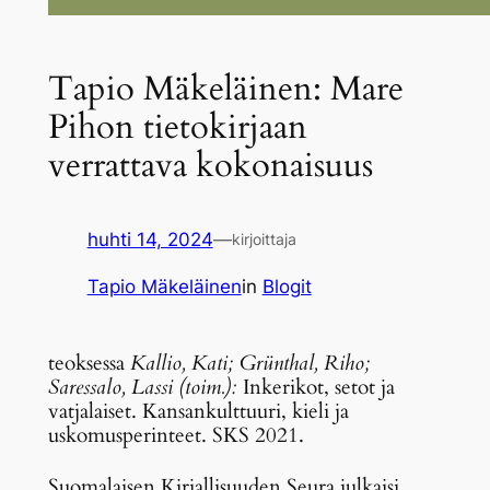
Tapio Mäkeläinen: Mare
Pihon tietokirjaan
verrattava kokonaisuus
huhti 14, 2024
—
kirjoittaja
Tapio Mäkeläinen
in
Blogit
teoksessa
Kallio, Kati; Grünthal, Riho;
Saressalo, Lassi (toim.):
Inkerikot, setot ja
vatjalaiset. Kansankulttuuri, kieli ja
uskomusperinteet. SKS 2021.
Suomalaisen Kirjallisuuden Seura julkaisi