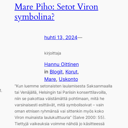
Mare Piho: Setot Viron
symbolina?
huhti 13, 2024
—
kirjoittaja
Hannu Oittinen
in
Blogit
, 
Korut
, 
Mare
, 
Uskonto
”Kun luemme setonaisten laulamisesta Saksanmaalla
1.
tai Venäjällä, Helsingin tai Pariisin konserttilavoilla,
niin se pakottaa väistämättä pohtimaan, mitä he
varsinaisesti esittävät, mitä symbolisoivat – vain
oman etnisen ryhmänsä vai sittenkin myös koko
Viron muinaista laulukulttuuria” (Salve 2000: 55).
Tiettyjä vaikeuksia voimme nähdä jo käsitteessä