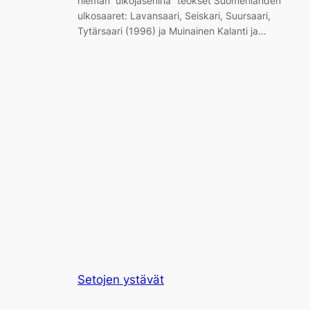
hieman ”ulkojäseninä” teokset Suomenlahden
ulkosaaret: Lavansaari, Seiskari, Suursaari,
Tytärsaari (1996) ja Muinainen Kalanti ja…
Setojen ystävät