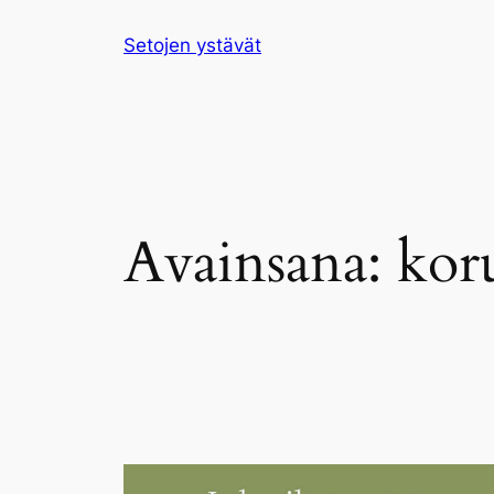
Siirry
Setojen ystävät
sisältöön
Avainsana:
kor