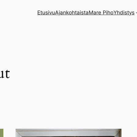
Etusivu
Ajankohtaista
Mare Piho
Yhdistys
ut