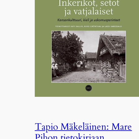
Tapio Mäkeläinen: Mare
Pihon tietokirjaan