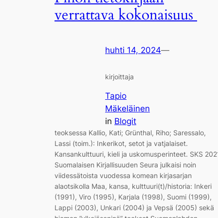
verrattava kokonaisuus
huhti 14, 2024
—
kirjoittaja
Tapio
Mäkeläinen
in
Blogit
teoksessa Kallio, Kati; Grünthal, Riho; Saressalo,
Lassi (toim.): Inkerikot, setot ja vatjalaiset.
Kansankulttuuri, kieli ja uskomusperinteet. SKS 202
Suomalaisen Kirjallisuuden Seura julkaisi noin
viidessätoista vuodessa komean kirjasarjan
alaotsikolla Maa, kansa, kulttuuri(t)/historia: Inkeri
(1991), Viro (1995), Karjala (1998), Suomi (1999),
Lappi (2003), Unkari (2004) ja Vepsä (2005) sekä