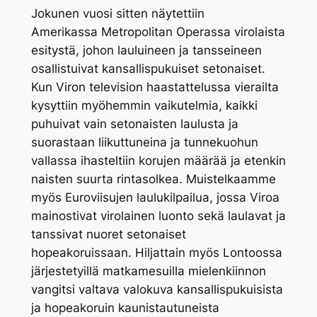
Jokunen vuosi sitten näytettiin
Amerikassa
Metropolitan Operassa
virolaista
esitystä, johon lauluineen ja tansseineen
osallistuivat kansallispukuiset setonaiset.
Kun Viron television haastattelussa vierailta
kysyttiin myöhemmin vaikutelmia, kaikki
puhuivat vain setonaisten laulusta ja
suorastaan liikuttuneina ja tunnekuohun
vallassa ihasteltiin korujen määrää ja etenkin
naisten suurta rintasolkea. Muistelkaamme
myös Euroviisujen laulukilpailua, jossa Viroa
mainostivat virolainen luonto sekä laulavat ja
tanssivat nuoret setonaiset
hopeakoruissaan. Hiljattain myös Lontoossa
järjestetyillä matkamesuilla mielenkiinnon
vangitsi valtava valokuva kansallispukuisista
ja hopeakoruin kaunistautuneista