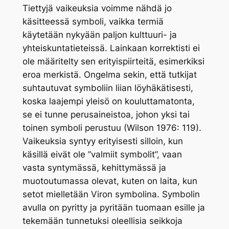
Tiettyjä vaikeuksia voimme nähdä jo
käsitteessä symboli, vaikka termiä
käytetään nykyään paljon kulttuuri- ja
yhteiskuntatieteissä. Lainkaan korrektisti ei
ole määritelty sen erityispiirteitä, esimerkiksi
eroa merkistä. Ongelma sekin, että tutkijat
suhtautuvat symboliin liian löyhäkätisesti,
koska laajempi yleisö on kouluttamatonta,
se ei tunne perusaineistoa, johon yksi tai
toinen symboli perustuu (Wilson 1976: 119).
Vaikeuksia syntyy erityisesti silloin, kun
käsillä eivät ole ”valmiit symbolit”, vaan
vasta syntymässä, kehittymässä ja
muotoutumassa olevat, kuten on laita, kun
setot mielletään Viron symbolina. Symbolin
avulla on pyritty ja pyritään tuomaan esille ja
tekemään tunnetuksi oleellisia seikkoja