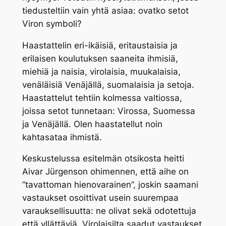
tiedusteltiin vain yhtä asiaa: ovatko setot
Viron symboli?
Haastattelin eri-ikäisiä, eritaustaisia ja
erilaisen koulutuksen saaneita ihmisiä,
miehiä ja naisia, virolaisia, muukalaisia,
venäläisiä Venäjällä, suomalaisia ja setoja.
Haastattelut tehtiin kolmessa valtiossa,
joissa setot tunnetaan: Virossa, Suomessa
ja Venäjällä. Olen haastatellut noin
kahtasataa ihmistä.
Keskustelussa esitelmän otsikosta heitti
Aivar Jürgenson ohimennen, että aihe on
”tavattoman hienovarainen”, joskin saamani
vastaukset osoittivat usein suurempaa
varauksellisuutta: ne olivat sekä odotettuja
että yllättäviä. Virolaisilta saadut vastaukset