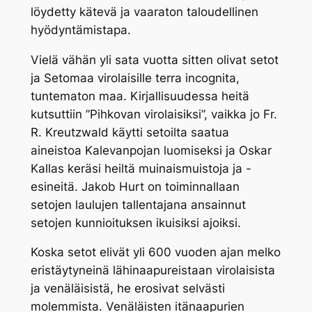
löydetty kätevä ja vaaraton taloudellinen
hyödyntämistapa.
Vielä vähän yli sata vuotta sitten olivat setot
ja Setomaa virolaisille
terra incognita
,
tuntematon maa. Kirjallisuudessa heitä
kutsuttiin ”Pihkovan virolaisiksi”, vaikka jo Fr.
R. Kreutzwald käytti setoilta saatua
aineistoa Kalevanpojan luomiseksi ja Oskar
Kallas keräsi heiltä muinaismuistoja ja -
esineitä. Jakob Hurt on toiminnallaan
setojen laulujen tallentajana ansainnut
setojen kunnioituksen ikuisiksi ajoiksi.
Koska setot elivät yli 600 vuoden ajan melko
eristäytyneinä lähinaapureistaan virolaisista
ja venäläisistä, he erosivat selvästi
molemmista. Venäläisten itänaapurien