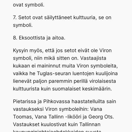
ovat symboli.
7. Setot ovat säilyttäneet kulttuuria, se on
symboli.
8. Eksoottista ja aitoa.
Kysyin myös, että jos setot eivät ole Viron
symboli, niin mikä sitten on. Vastaajista
kukaan ei maininnut muita Viron symboleita,
vaikka he Tuglas-seuran luentojen kuulijoina
lienevät paljon paremmin perillä virolaisesta
kulttuurista kuin suomalaiset keskimäärin.
Pietarissa ja Pihkovassa haastatelluilta sain
vastaukseksi Viron symboleihin: Vana
Toomas, Vana Tallinn -likööri ja Georg Ots.
Vastaukset kuulostivat kuin Tallinnan
kaupunginjohtajaehdokkaiden suusta