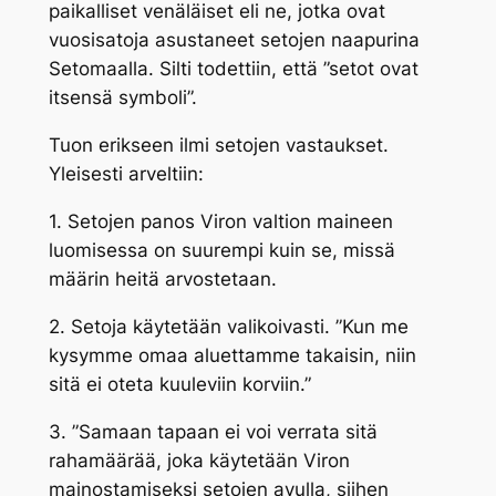
paikalliset venäläiset eli ne, jotka ovat
vuosisatoja asustaneet setojen naapurina
Setomaalla. Silti todettiin, että ”setot ovat
itsensä symboli”.
Tuon erikseen ilmi setojen vastaukset.
Yleisesti arveltiin:
1. Setojen panos Viron valtion maineen
luomisessa on suurempi kuin se, missä
määrin heitä arvostetaan.
2. Setoja käytetään valikoivasti. ”Kun me
kysymme omaa aluettamme takaisin, niin
sitä ei oteta kuuleviin korviin.”
3. ”Samaan tapaan ei voi verrata sitä
rahamäärää, joka käytetään Viron
mainostamiseksi setojen avulla, siihen