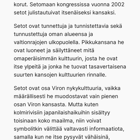
korut. Setomaan kongressissa vuonna 2002
setot julistautuivat itsenäiseksi kansaksi.
Setot ovat tunnettuja ja tunnistettavia sekä
tunnustettuja oman alueensa ja
valtionrajojen ulkopuolella. Pikkukansana he
ovat luoneet ja säilyttäneet mitä
omaperäisimmän kulttuurin, josta he ovat
itse ylpeitä ja jonka he tuovat tasavertaisena
suurten kansojen kulttuurien rinnalle.
Setot ovat osa Viron nykykulttuuria, vaikka
määrällisesti he muodostavat vain pienen
osan Viron kansasta. Mutta kuten
kolmirivisiin japanilaishaikuihin sisältyy
toisinaan koko maailma, niin voivat
symbolitkin välittää valtavasti informaatiota,
samalla kun ne itse pysyvät vähäisinä,