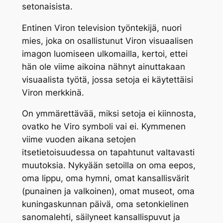
setonaisista.
Entinen Viron television työntekijä, nuori
mies, joka on osallistunut Viron visuaalisen
imagon luomiseen ulkomailla, kertoi, ettei
hän ole viime aikoina nähnyt ainuttakaan
visuaalista työtä, jossa setoja ei käytettäisi
Viron merkkinä.
On ymmärettävää, miksi setoja ei kiinnosta,
ovatko he Viro symboli vai ei. Kymmenen
viime vuoden aikana setojen
itsetietoisuudessa on tapahtunut valtavasti
muutoksia. Nykyään setoilla on oma eepos,
oma lippu, oma hymni, omat kansallisvärit
(punainen ja valkoinen), omat museot, oma
kuningaskunnan päivä, oma setonkielinen
sanomalehti, säilyneet kansallispuvut ja