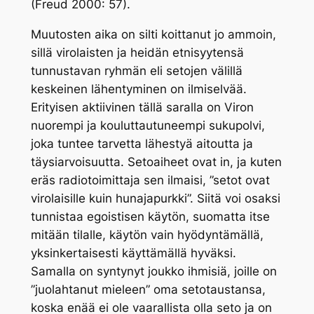
(Freud 2000: 57).
Muutosten aika on silti koittanut jo ammoin,
sillä virolaisten ja heidän etnisyytensä
tunnustavan ryhmän eli setojen välillä
keskeinen lähentyminen on ilmiselvää.
Erityisen aktiivinen tällä saralla on Viron
nuorempi ja kouluttautuneempi sukupolvi,
joka tuntee tarvetta lähestyä aitoutta ja
täysiarvoisuutta. Setoaiheet ovat
in
, ja kuten
eräs radiotoimittaja sen ilmaisi, ”setot ovat
virolaisille kuin hunajapurkki”. Siitä voi osaksi
tunnistaa egoistisen käytön, suomatta itse
mitään tilalle, käytön vain hyödyntämällä,
yksinkertaisesti käyttämällä hyväksi.
Samalla on syntynyt joukko ihmisiä, joille on
”juolahtanut mieleen” oma setotaustansa,
koska enää ei ole vaarallista olla seto ja on