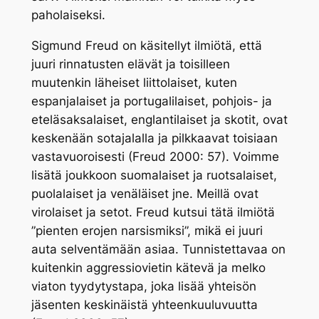
paholaiseksi.
Sigmund Freud on käsitellyt ilmiötä, että
juuri rinnatusten elävät ja toisilleen
muutenkin läheiset liittolaiset, kuten
espanjalaiset ja portugalilaiset, pohjois- ja
eteläsaksalaiset, englantilaiset ja skotit, ovat
keskenään sotajalalla ja pilkkaavat toisiaan
vastavuoroisesti (Freud 2000: 57). Voimme
lisätä joukkoon suomalaiset ja ruotsalaiset,
puolalaiset ja venäläiset jne. Meillä ovat
virolaiset ja setot. Freud kutsui tätä ilmiötä
”pienten erojen narsismiksi”, mikä ei juuri
auta selventämään asiaa. Tunnistettavaa on
kuitenkin aggressiovietin kätevä ja melko
viaton tyydytystapa, joka lisää yhteisön
jäsenten keskinäistä yhteenkuuluvuutta