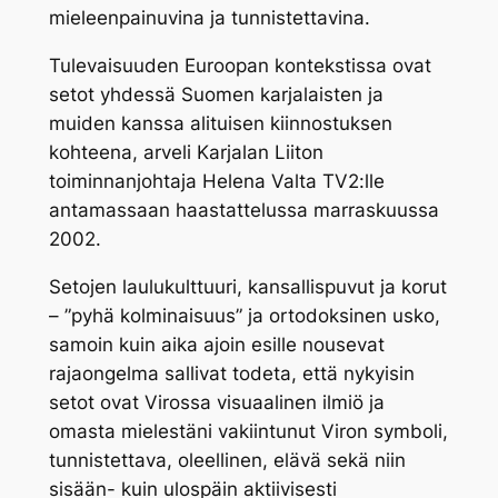
mieleenpainuvina ja tunnistettavina.
Tulevaisuuden Euroopan kontekstissa ovat
setot yhdessä Suomen karjalaisten ja
muiden kanssa alituisen kiinnostuksen
kohteena, arveli Karjalan Liiton
toiminnanjohtaja Helena Valta TV2:lle
antamassaan haastattelussa marraskuussa
2002.
Setojen laulukulttuuri, kansallispuvut ja korut
– ”pyhä kolminaisuus” ja ortodoksinen usko,
samoin kuin aika ajoin esille nousevat
rajaongelma sallivat todeta, että nykyisin
setot ovat Virossa visuaalinen ilmiö ja
omasta mielestäni vakiintunut Viron symboli,
tunnistettava, oleellinen, elävä sekä niin
sisään- kuin ulospäin aktiivisesti