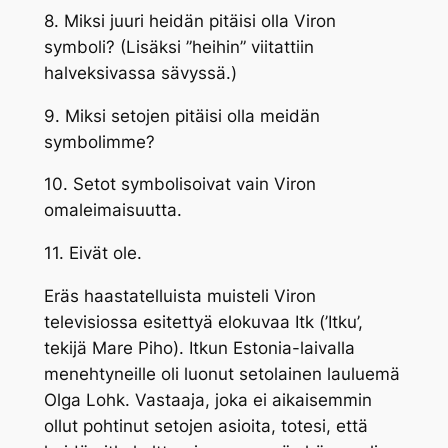
8. Miksi juuri
heidän
pitäisi olla Viron
symboli? (Lisäksi ”heihin” viitattiin
halveksivassa sävyssä.)
9. Miksi setojen pitäisi olla meidän
symbolimme?
10. Setot symbolisoivat vain Viron
omaleimaisuutta.
11. Eivät ole.
Eräs haastatelluista muisteli Viron
televisiossa esitettyä elokuvaa
Itk
(’Itku’,
tekijä Mare Piho). Itkun Estonia-laivalla
menehtyneille oli luonut setolainen lauluemä
Olga Lohk. Vastaaja, joka ei aikaisemmin
ollut pohtinut setojen asioita, totesi, että