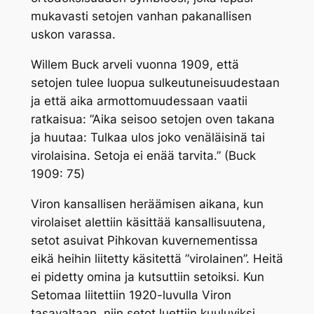
mukavasti setojen vanhan pakanallisen
uskon varassa.
Willem Buck arveli vuonna 1909, että
setojen tulee luopua sulkeutuneisuudestaan
ja että aika armottomuudessaan vaatii
ratkaisua: ”Aika seisoo setojen oven takana
ja huutaa: Tulkaa ulos joko venäläisinä tai
virolaisina. Setoja ei enää tarvita.” (Buck
1909: 75)
Viron kansallisen heräämisen aikana, kun
virolaiset alettiin käsittää kansallisuutena,
setot asuivat Pihkovan kuvernementissa
eikä heihin liitetty käsitettä ”virolainen”. Heitä
ei pidetty omina ja kutsuttiin setoiksi. Kun
Setomaa liitettiin 1920-luvulla Viron
tasavaltaan, niin setot luettiin kuuluviksi