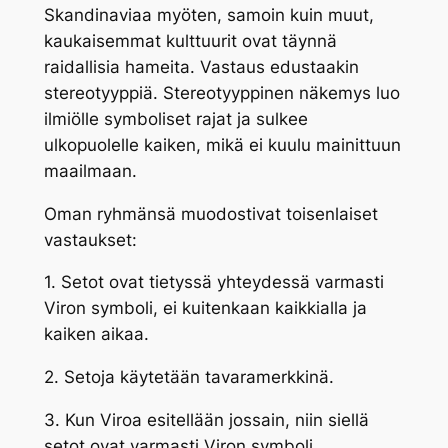
Skandinaviaa myöten, samoin kuin muut,
kaukaisemmat kulttuurit ovat täynnä
raidallisia hameita. Vastaus edustaakin
stereotyyppiä. Stereotyyppinen näkemys luo
ilmiölle symboliset rajat ja sulkee
ulkopuolelle kaiken, mikä ei kuulu mainittuun
maailmaan.
Oman ryhmänsä muodostivat toisenlaiset
vastaukset:
1. Setot ovat tietyssä yhteydessä varmasti
Viron symboli, ei kuitenkaan kaikkialla ja
kaiken aikaa.
2. Setoja käytetään tavaramerkkinä.
3. Kun Viroa esitellään jossain, niin siellä
setot ovat varmasti Viron symboli.