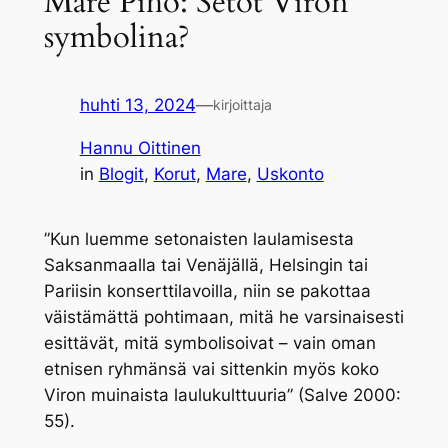
Mare Piho: Setot Viron
symbolina?
huhti 13, 2024
—
kirjoittaja
Hannu Oittinen
in
Blogit
, 
Korut
, 
Mare
, 
Uskonto
”Kun luemme setonaisten laulamisesta
Saksanmaalla tai Venäjällä, Helsingin tai
Pariisin konserttilavoilla, niin se pakottaa
väistämättä pohtimaan, mitä he varsinaisesti
esittävät, mitä symbolisoivat – vain oman
etnisen ryhmänsä vai sittenkin myös koko
Viron muinaista laulukulttuuria” (Salve 2000:
55).