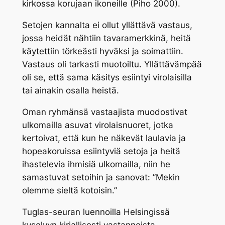
kirkossa korujaan ikoneille (Piho 2000).
Setojen kannalta ei ollut yllättävä vastaus,
jossa heidät nähtiin tavaramerkkinä, heitä
käytettiin törkeästi hyväksi ja soimattiin.
Vastaus oli tarkasti muotoiltu. Yllättävämpää
oli se, että sama käsitys esiintyi virolaisilla
tai ainakin osalla heistä.
Oman ryhmänsä vastaajista muodostivat
ulkomailla asuvat virolaisnuoret, jotka
kertoivat, että kun he näkevät laulavia ja
hopeakoruissa esiintyviä setoja ja heitä
ihastelevia ihmisiä ulkomailla, niin he
samastuvat setoihin ja sanovat: ”Mekin
olemme sieltä kotoisin.”
Tuglas-seuran luennoilla Helsingissä
kyselyyn kirjallisesti vastanneista