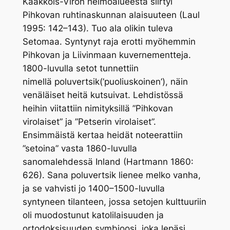
Kaakkois-Viron heimoalueesta siirtyi
Pihkovan ruhtinaskunnan alaisuuteen (Laul
1995: 142–143). Tuo ala olikin tuleva
Setomaa. Syntynyt raja erotti myöhemmin
Pihkovan ja Liivinmaan kuvernementteja.
1800-luvulla setot tunnettiin
nimellä
poluvertsik
(’puoliuskoinen’), näin
venäläiset heitä kutsuivat. Lehdistössä
heihin viitattiin nimityksillä ”Pihkovan
virolaiset” ja ”Petserin virolaiset”.
Ensimmäistä kertaa heidät noteerattiin
”setoina” vasta 1860-luvulla
sanomalehdessä
Inland
(Hartmann 1860:
626). Sana
poluvertsik
lienee melko vanha,
ja se vahvisti jo 1400–1500-luvulla
syntyneen tilanteen, jossa setojen kulttuuriin
oli muodostunut katolilaisuuden ja
ortodoksisuuden symbioosi, joka lepäsi