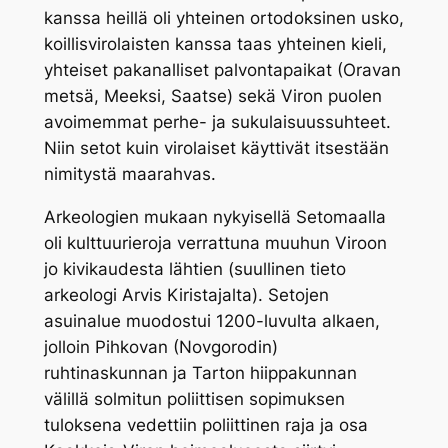
kanssa heillä oli yhteinen ortodoksinen usko,
koillisvirolaisten kanssa taas yhteinen kieli,
yhteiset pakanalliset palvontapaikat (Oravan
metsä, Meeksi, Saatse) sekä Viron puolen
avoimemmat perhe- ja sukulaisuussuhteet.
Niin setot kuin virolaiset käyttivät itsestään
nimitystä
maarahvas
.
Arkeologien mukaan nykyisellä Setomaalla
oli kulttuurieroja verrattuna muuhun Viroon
jo kivikaudesta lähtien (suullinen tieto
arkeologi Arvis Kiristajalta). Setojen
asuinalue muodostui 1200-luvulta alkaen,
jolloin Pihkovan (Novgorodin)
ruhtinaskunnan ja Tarton hiippakunnan
välillä solmitun poliittisen sopimuksen
tuloksena vedettiin poliittinen raja ja osa