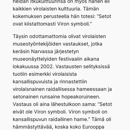
heidän itkukulttuurinsa on myös hänen eli
kaikkien virolaisten kulttuuria. Tämän
kokemuksen perusteella hän totesi: ”Setot
ovat kiistattomasti Viron symboli.”
Täysin odottamattomia olivat virolaisten
museotyöntekijöiden vastaukset, jotka
keräsin Narvassa järjestetyn
museonäyttelyiden festivaalin aikana
lokakuussa 2002. Vastausten selityksissä
tuotiin esimerkki virolaisista
kansallispuvuista ja rinnastettiin
virolaisnainen raidallisessa hameessaan ja
setonainen runsaine hopeakoruineen.
Vastaus oli aina lähestulkoon sama: ”Setot
eivät ole Viron symboli. Viron symboli on
kansallispuvun raidallinen hame.” Tämä oli
hämmästyttävää, koska koko Eurooppa