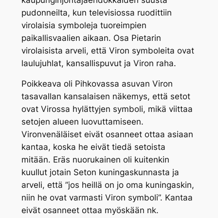
pudonneilta, kun televisiossa ruodittiin
virolaisia symboleja tuoreimpien
paikallisvaalien aikaan. Osa Pietarin
virolaisista arveli, että Viron symboleita ovat
laulujuhlat, kansallispuvut ja Viron raha.
Poikkeava oli Pihkovassa asuvan Viron
tasavallan kansalaisen näkemys, että setot
ovat Virossa hylättyjen symboli, mikä viittaa
setojen alueen luovuttamiseen.
Vironvenäläiset eivät osanneet ottaa asiaan
kantaa, koska he eivät tiedä setoista
mitään. Eräs nuorukainen oli kuitenkin
kuullut jotain Seton kuningaskunnasta ja
arveli, että ”jos heillä on jo oma kuningaskin,
niin he ovat varmasti Viron symboli”. Kantaa
eivät osanneet ottaa myöskään nk.