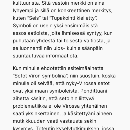
kulttuurista. Sitä vastoin merkki on aina
lyhyempi ja sillä on konkreettinen merkitys,
kuten ”Seis” tai ”Tupakointi kielletty”.
Symboli on usein yksi ensimmäisistä
assosiaatioista, joita ihmisessä syntyy, kun
puhutaan yhdestä tai toisesta valtiosta, ja
se luonnehtii niin ulos- kuin sisäänpäin
suuntautuvaa informaatiota.
Kun minulle ehdotettiin esitelmäaihetta
”Setot Viron symbolina”, niin suostuin, koska
minulle oli selvää, että nyky-Virossa setot
ovat yksi maan symboleista. Pohdittuani
aihetta käsitin, että setoihin liittyvä
problematiikka ei ole Virossa yhtenäinen
saati yksinkertainen, ja käsitettyäni aiheen
mutkikkuuden vaati vastausta sekin
kysymys. Toteutin kyselytutkimuksen, jossa