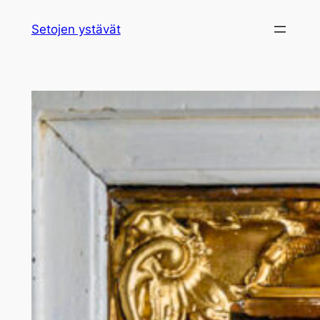
Siirry
Setojen ystävät
sisältöön