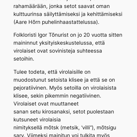
rahamäärään, jonka setot saavat oman
kulttuurinsa säilyttämiseksi ja kehittämiseksi
(Aare Hõrn puhelinhaastattelussa).
Folkloristi Igor Tõnurist on jo 20 vuotta sitten
maininnut yksityiskeskustelussa, että
virolaiset ovat sovinisteja suhteessa
setoihin.
Tulee todeta, että virolaisille on
muodostunut setoista klisee ja että se on
pejoratiivinen. Myös setoilla on virolaisista
klisee, sekin pikemmin negatiivinen.
Virolaiset ovat muuttaneet
sanan
setu
kirosanaksi, setot puolestaan
kutsuneet virolaisia
nimityksellä
mõtsk
(metsik, ’villi”),
mõtsigu
sarv
. Viimeksi mainitun voi tulkita myös