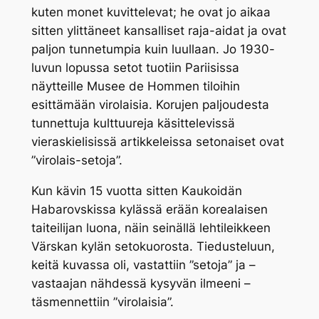
kuten monet kuvittelevat; he ovat jo aikaa
sitten ylittäneet kansalliset raja-aidat ja ovat
paljon tunnetumpia kuin luullaan. Jo 1930-
luvun lopussa setot tuotiin Pariisissa
näytteille
Musee de
Hommen tiloihin
esittämään virolaisia. Korujen paljoudesta
tunnettuja kulttuureja käsittelevissä
vieraskielisissä artikkeleissa setonaiset ovat
”virolais-setoja”.
Kun kävin 15 vuotta sitten Kaukoidän
Habarovskissa kylässä erään korealaisen
taiteilijan luona, näin seinällä lehtileikkeen
Värskan kylän setokuorosta. Tiedusteluun,
keitä kuvassa oli, vastattiin ”setoja” ja –
vastaajan nähdessä kysyvän ilmeeni –
täsmennettiin ”virolaisia”.