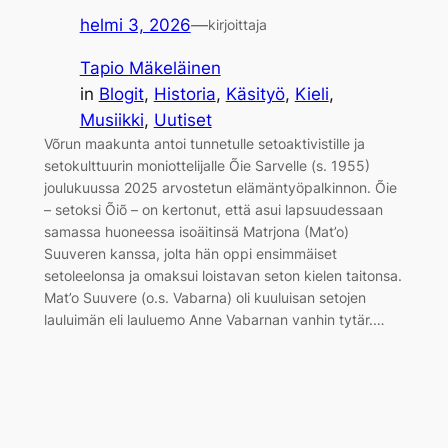
helmi 3, 2026
—
kirjoittaja
Tapio Mäkeläinen
in
Blogit
, 
Historia
, 
Käsityö
, 
Kieli
, 
Musiikki
, 
Uutiset
Võrun maakunta antoi tunnetulle setoaktivistille ja
setokulttuurin moniottelijalle Õie Sarvelle (s. 1955)
joulukuussa 2025 arvostetun elämäntyöpalkinnon. Õie
– setoksi Õiõ – on kertonut, että asui lapsuudessaan
samassa huoneessa isoäitinsä Matrjona (Mat’o)
Suuveren kanssa, jolta hän oppi ensimmäiset
setoleelonsa ja omaksui loistavan seton kielen taitonsa.
Mat’o Suuvere (o.s. Vabarna) oli kuuluisan setojen
lauluimän eli lauluemo Anne Vabarnan vanhin tytär.…