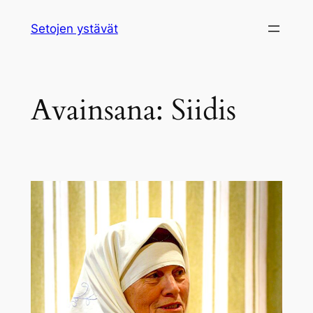
Siirry
Setojen ystävät
sisältöön
Avainsana:
Siidis