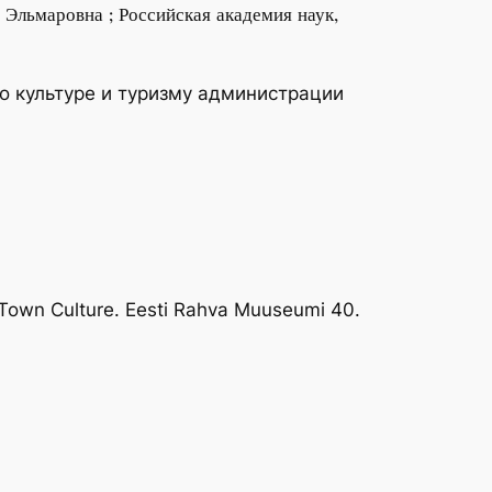
Эльмаровна ; Российская академия наук,
о культуре и туризму администрации
e Town Culture. Eesti Rahva Muuseumi 40.