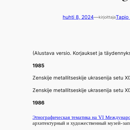
huhti 8, 2024
—
Tapio
kirjoittaja
(Alustava versio. Korjaukset ja täydennyk
1985
Zenskije metallitseskije ukrasenija setu 
Zenskije metallitseskije ukrasenija setu X
1986
Этнографическая тематика на VI Междунар
архитектурный и художественный музей-зап