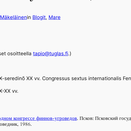
 Mäkeläinen
in
Blogit
, 
Mare
set osoitteella
tapio@tuglas.fi
.)
XIX-seredinõ XX vv. Congressus sextus internationalis F
IX-XX vv.
одном конгрессе финнов-угроведов
. Псков: Псковский гос
оведник, 1986.