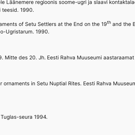
e Läänemere regioonis soome-ugri ja slaavi kontaktalade
 teesid. 1990.
th
naments of Setu Settlers at the End on the 19
and the B
no-Ugristarum. 1990.
. Mitte des 20. Jh.
Eesti Rahva Muuseumi aastaraamat 
 ornaments in Setu Nuptial Rites. Eesti Rahva Muuseum
. Tuglas-seura 1994.