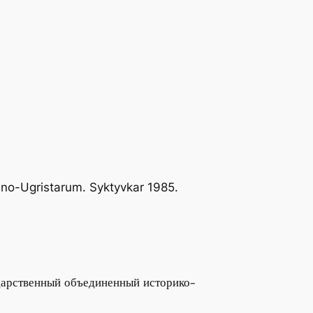
enno-Ugristarum. Syktyvkar 1985.
ударственный объединенный историко-