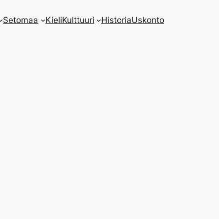
Setomaa
Kieli
Kulttuuri
Historia
Uskonto