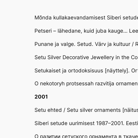
Mõnda kullakaevandamisest Siberi setude
Petseri – lähedane, kuid juba kauge… Lee
Punane ja valge. Setud. Värv ja kultuur 
Setu Silver Decorative Jewellery in the 
Setukaiset ja ortodoksisuus [näyttely]. O
O nekotoryh protsessah razvitija ornamen
2001
Setu ehted / Setu silver ornaments [näit
Siberi setude uurimisest 1987–2001. Ees
O разитии сетуского орнамента в ткаче