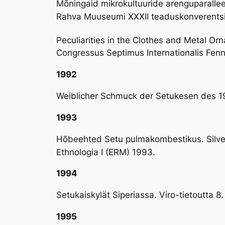
Mõningaid mikrokultuuride arenguparalleel
Rahva Muuseumi XXXII teaduskonverentsi
Peculiarities in the Clothes and Metal Or
Congressus Septimus Internationalis Fen
1992
Weiblicher Schmuck der Setukesen des 19
1993
Hõbeehted Setu pulmakombestikus. Silver
Ethnologia I (ERM) 1993.
1994
Setukaiskylät Siperiassa. Viro-tietoutta 8
1995