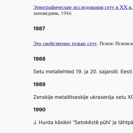
Этнографические исследования сету в XX в.
заповедник, 1986
1987
Это свойственно только сету
. Псков: Псков
1988
Setu metallehted 19. ja 20. sajandil. Ee
1989
Zenskije metallitseskije ukrasenija setu
1990
J. Hurda käsikiri “Setokêstê pühi’ ja täh