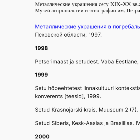
Металлические украшения сету XIX-XX вв.: 
Музей антропологии и этнографии им. Петра
Металлические украшения в погребаль
Псковской области, 1997.
1998
Petserimaast ja setudest. Vaba Eestlane, 
1999
Setu hõbeehtetest linnakultuuri kontekstis
konverents [teesid], 1999.
Setud Krasnojarski krais. Muuseum 2 (7).
Setud Siberis, Kesk-Aasias ja Brasiilias. I
2000