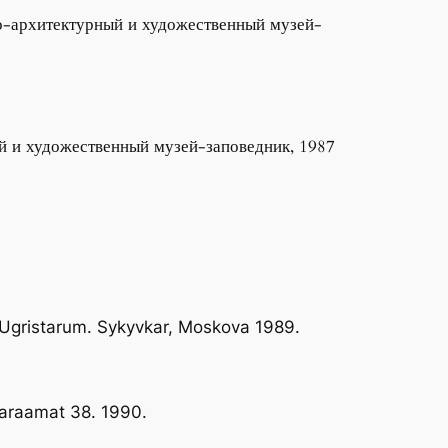
о-архитектурный и художественный музей-
й и художественный музей-заповедник, 1987
o-Ugristarum. Sykyvkar, Moskova 1989.
staraamat 38. 1990.