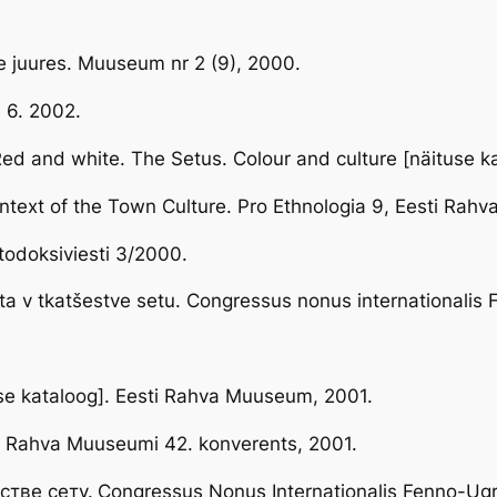
 juures. Muuseum nr 2 (9), 2000.
 6. 2002.
/ Red and white. The Setus. Colour and culture [näituse
Context of the Town Culture. Pro Ethnologia 9, Eesti Ra
rtodoksiviesti 3/2000.
ta v tkatšestve setu. Congressus nonus internationalis
use kataloog]. Eesti Rahva Muuseum, 2001.
ti Rahva Muuseumi 42. konverents, 2001.
стве сету.
Congressus Nonus Internationalis Fenno-Ugr