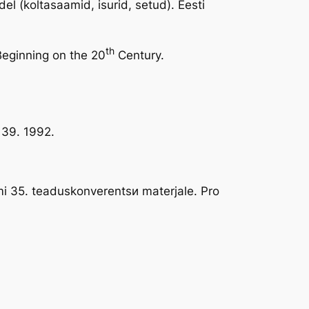
l (koltasaamid, isurid, setud). Eesti
th
eginning on the 20
Century.
39. 1992.
i 35. teaduskonverentsи materjalе. Pro