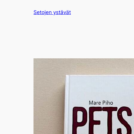
Siirry
Setojen ystävät
sisältöön