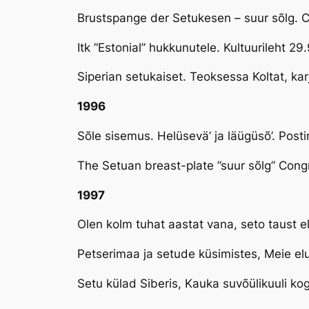
Brustspange der Setukesen – suur sõlg. 
Itk ”Estonial” hukkunutele. Kultuurileht 29
Siperian setukaiset. Teoksessa Koltat, karj
1996
Sõle sisemus. Helüsevä’ ja läügüsõ’. Posti
The Setuan breast-plate ”suur sõlg” Cong
1997
Olen kolm tuhat aastat vana, seto taust e
Petserimaa ja setude küsimistes, Meie elu 
Setu külad Siberis, Kauka suvõülikuuli kog