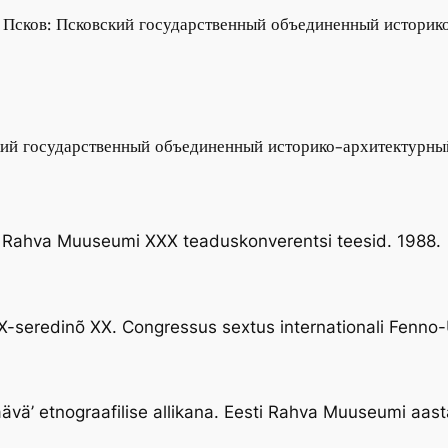
Псков: Псковский государственный объединенный историк
ский государственный объединенный историко-архитектурны
sti Rahva Muuseumi XXX teaduskonverentsi teesid. 1988.
 XIX-seredinõ XX. Congressus sextus internationali Fenn
tpäävä’ etnograafilise allikana. Eesti Rahva Muuseumi aa