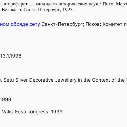
автореферат … кандидата исторических наук / Пихо, Марэ 
 Великогo. Санкт-Петербург, 1997.
ном обряде сету
Санкт-Петербург; Псков: Комитет п
13.1.1998.
.
Setu Silver Decorative Jewellery in the Context of th
 1999.
V Välis-Eesti kongress. 1999.