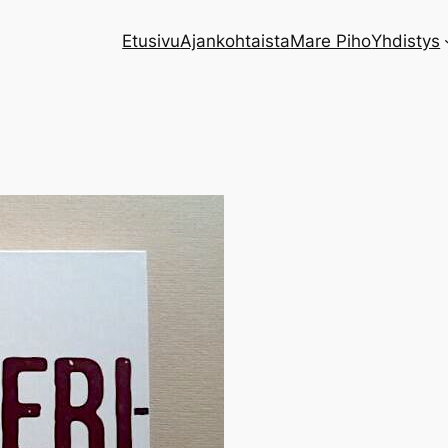
Etusivu
Ajankohtaista
Mare Piho
Yhdistys