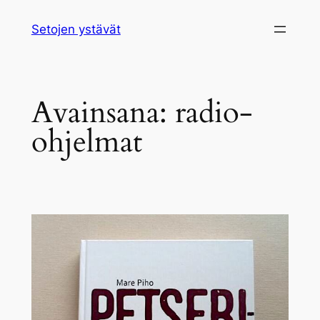
Siirry
Setojen ystävät
sisältöön
Avainsana:
radio-
ohjelmat