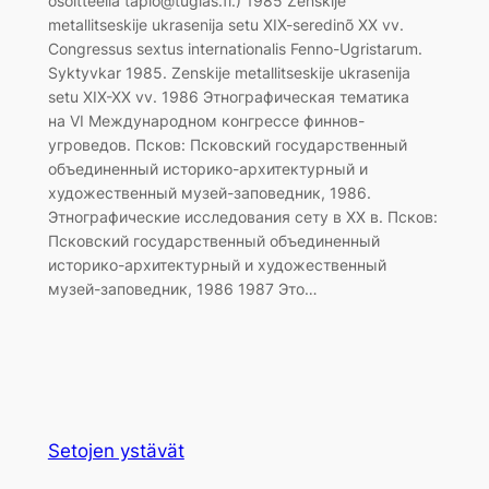
osoitteella tapio@tuglas.fi.) 1985 Zenskije
metallitseskije ukrasenija setu XIX-seredinõ XX vv.
Congressus sextus internationalis Fenno-Ugristarum.
Syktyvkar 1985. Zenskije metallitseskije ukrasenija
setu XIX-XX vv. 1986 Этнографическая тематика
на VI Международном конгрессе финнов-
угроведов. Псков: Псковский государственный
объединенный историко-архитектурный и
художественный музей-заповедник, 1986.
Этнографические исследования сету в XX в. Псков:
Псковский государственный объединенный
историко-архитектурный и художественный
музей-заповедник, 1986 1987 Это…
Setojen ystävät