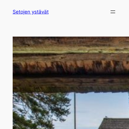
Siirry
Setojen ystävät
sisältöön