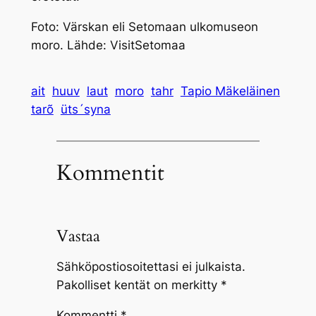
Foto: Värskan eli Setomaan ulkomuseon
moro. Lähde: VisitSetomaa
ait
huuv
laut
moro
tahr
Tapio Mäkeläinen
tarõ
üts´syna
Kommentit
Vastaa
Sähköpostiosoitettasi ei julkaista.
Pakolliset kentät on merkitty
*
Kommentti
*