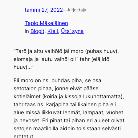
tammi 27, 2022
—
kirjoittaja
Tapio Mäkeläinen
in
Blogit
, 
Kieli
, 
Üts’ syna
”Tarõ ja aitu vaihõlõ jäi
moro
(puhas huuv),
elomaja ja lautu vaihõl oll´
tahr
(eläjidõ
huuv)…”
Eli
moro
on ns. puhdas piha, se osa
setotalon pihaa, jonne eivät pääse
kotieläimet (koiria ja kissoja lukunottamatta),
tahr
taas ns. karjapiha tai likainen piha eli
alue missä liikkuvat lehmät, lampaat, vuohet
ja hevoset. Eri pihat tai pihan eri alueet olivat
setojen maatiloilla aidoin toisistaan selvästi
erotetut.