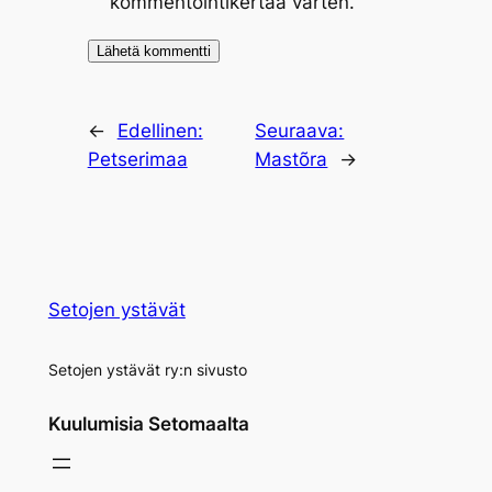
kommentointikertaa varten.
←
Edellinen:
Seuraava:
Petserimaa
Mastõra
→
Setojen ystävät
Setojen ystävät ry:n sivusto
Kuulumisia Setomaalta