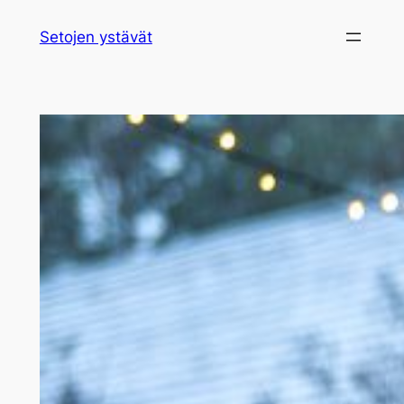
Siirry
Setojen ystävät
sisältöön