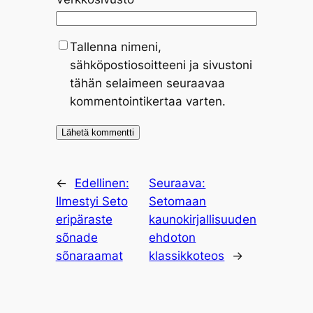
Tallenna nimeni,
sähköpostiosoitteeni ja sivustoni
tähän selaimeen seuraavaa
kommentointikertaa varten.
←
Edellinen:
Seuraava:
Ilmestyi Seto
Setomaan
eripäraste
kaunokirjallisuuden
sõnade
ehdoton
sõnaraamat
klassikkoteos
→