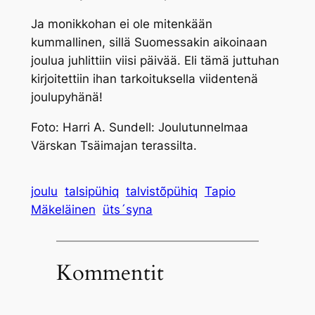
Ja monikkohan ei ole mitenkään
kummallinen, sillä Suomessakin aikoinaan
joulua juhlittiin viisi päivää. Eli tämä juttuhan
kirjoitettiin ihan tarkoituksella viidentenä
joulupyhänä!
Foto: Harri A. Sundell: Joulutunnelmaa
Värskan Tsäimajan terassilta.
joulu
talsipühiq
talvistõpühiq
Tapio
Mäkeläinen
üts´syna
Kommentit