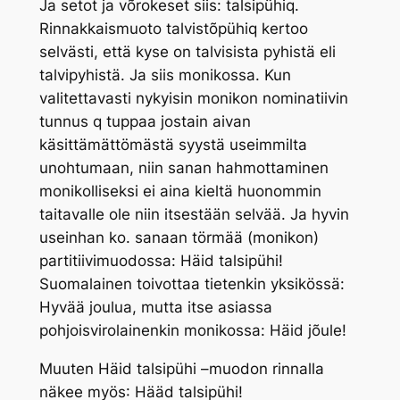
Ja setot ja võrokeset siis:
talsipühiq
.
Rinnakkaismuoto
talvistõpühiq
kertoo
selvästi, että kyse on talvisista pyhistä eli
talvipyhistä. Ja siis monikossa. Kun
valitettavasti nykyisin monikon nominatiivin
tunnus
q
tuppaa jostain aivan
käsittämättömästä syystä useimmilta
unohtumaan, niin sanan hahmottaminen
monikolliseksi ei aina kieltä huonommin
taitavalle ole niin itsestään selvää. Ja hyvin
useinhan ko. sanaan törmää (monikon)
partitiivimuodossa:
Häid talsipühi!
Suomalainen toivottaa tietenkin yksikössä:
Hyvää joulua
, mutta itse asiassa
pohjoisvirolainenkin monikossa:
Häid jõule!
Muuten
Häid talsipühi –
muodon rinnalla
näkee myös
: Hääd talsipühi!