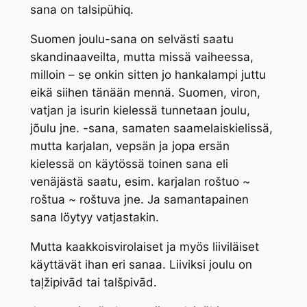
sana on
talsipühiq
.
Suomen
joulu
-sana on selvästi saatu
skandinaaveilta, mutta missä vaiheessa,
milloin – se onkin sitten jo hankalampi juttu
eikä siihen tänään mennä. Suomen, viron,
vatjan ja isurin kielessä tunnetaan
joulu,
jõulu
jne. -sana, samaten saamelaiskielissä,
mutta karjalan, vepsän ja jopa ersän
kielessä on käytössä toinen sana eli
venäjästä saatu, esim. karjalan
roštuo
~
roštua ~ roštuva jne.
Ja samantapainen
sana löytyy vatjastakin.
Mutta kaakkoisvirolaiset ja myös liiviläiset
käyttävät ihan eri sanaa. Liiviksi joulu on
taļžipivād
tai
talšpiv
ād
.