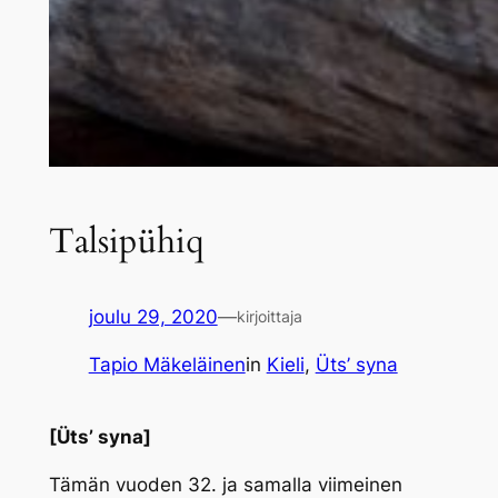
Talsipühiq
joulu 29, 2020
—
kirjoittaja
Tapio Mäkeläinen
in
Kieli
, 
Üts’ syna
[Üts’ syna]
Tämän vuoden 32. ja samalla viimeinen