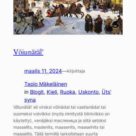
Võiunätäl’
maalis 11, 2024
—
kirjoittaja
Tapio Mäkeläinen
in
Blogit
, 
Kieli
, 
Ruoka
, 
Uskonto
, 
Üts’
syna
Võiunätäl’ eli viroksi võinädal tai vastlanädal tai
suomeksi voiviikko (myös nimitystä bliniviikko on
käytetty), venäjäksi mасленица ja siitä setoksi
masselits, maslenits, maasenits, maaselnits tai
maaselits. Tällä termillä tarkoitetaan suurta