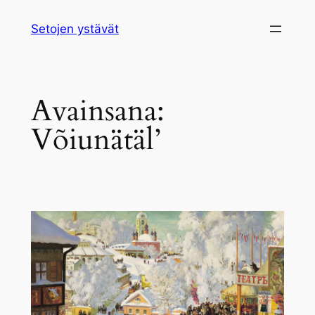
Siirry
Setojen ystävät
sisältöön
Avainsana:
Võiunätäl’