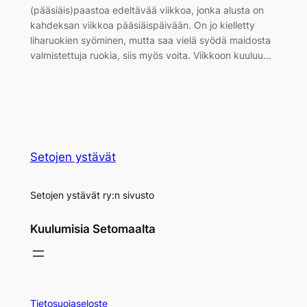
(pääsiäis)paastoa edeltävää viikkoa, jonka alusta on
kahdeksan viikkoa pääsiäispäivään. On jo kielletty
liharuokien syöminen, mutta saa vielä syödä maidosta
valmistettuja ruokia, siis myös voita. Viikkoon kuuluu…
Setojen ystävät
Setojen ystävät ry:n sivusto
Kuulumisia Setomaalta
Tietosuojaseloste