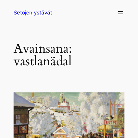
Siirry
Setojen ystävät
sisältöön
Avainsana:
vastlanädal