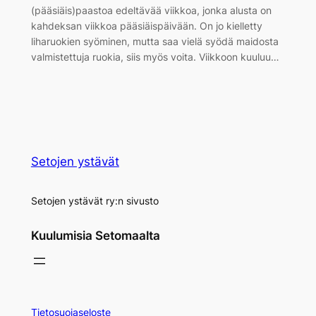
(pääsiäis)paastoa edeltävää viikkoa, jonka alusta on
kahdeksan viikkoa pääsiäispäivään. On jo kielletty
liharuokien syöminen, mutta saa vielä syödä maidosta
valmistettuja ruokia, siis myös voita. Viikkoon kuuluu…
Setojen ystävät
Setojen ystävät ry:n sivusto
Kuulumisia Setomaalta
Tietosuojaseloste