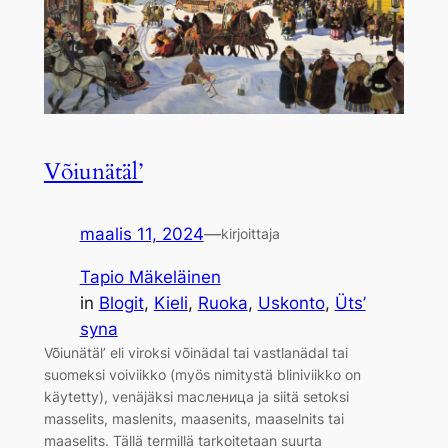
Võiunätäl’
maalis 11, 2024
—
kirjoittaja
Tapio Mäkeläinen
in
Blogit
, 
Kieli
, 
Ruoka
, 
Uskonto
, 
Üts’
syna
Võiunätäl’ eli viroksi võinädal tai vastlanädal tai
suomeksi voiviikko (myös nimitystä bliniviikko on
käytetty), venäjäksi mасленица ja siitä setoksi
masselits, maslenits, maasenits, maaselnits tai
maaselits. Tällä termillä tarkoitetaan suurta