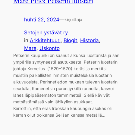
Mare Piho: Petserin luostari
huhti 22, 2024
—
kirjoittaja
Setojen ystävät ry
in
Arkkitehtuuri
, 
Blogit
, 
Historia
, 
Mare
, 
Uskonto
Petserin kaupunki on saanut alkunsa luostarista ja sen
ympärille syntyneestä asutuksesta. Petserin luostarin
johtaja Kornelius (1529–1570) keräsi ja merkitsi
muistiin paikallisten ihmisten muisteluksia luostarin
alkuvuosista. Perinnetiedon mukaan tulevan luostarin
seudulla, Kamenetsin puron jyrkillä rannoilla, kasvoi
lähes läpipääsemätön tammimetsä. Siellä kävivät
metsästämässä vain lähikylien asukkaat.
Kerrottiin, että eräs Irboskan kaupungin asukas oli
kerran ollut poikansa Selišan kanssa metsällä…