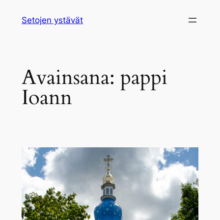
Siirry
Setojen ystävät
sisältöön
Avainsana:
pappi
Ioann