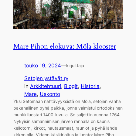
Mare Pihon elokuva: Mõla klooster
touko 19, 2024
—
kirjoittaja
Setojen ystävät ry
in
Arkkitehtuuri
, 
Blogit
, 
Historia
, 
Mare
, 
Uskonto
Yksi Setomaan nähtävyyksistä on Mõla, setojen vanha
pakanallinen pyhä paikka, jonne valmistui ortodoksinen
munkkiluostari 1400-luvulla. Se suljettiin vuonna 1764.
Nykyisin samannimisen järven rannalla on kaunis
kellotorni, kirkot, hautausmaat, rauniot ja pyhä lähde
kirkon alla. Videon käsikirjoitus ja juonto: Mare Piho.