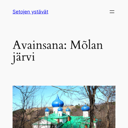
Siirry
Setojen ystävät
sisältöön
Avainsana:
Mõlan
järvi