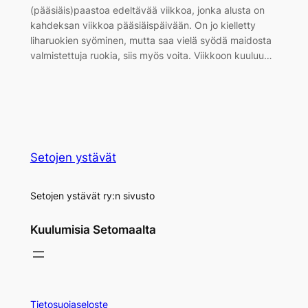
(pääsiäis)paastoa edeltävää viikkoa, jonka alusta on
kahdeksan viikkoa pääsiäispäivään. On jo kielletty
liharuokien syöminen, mutta saa vielä syödä maidosta
valmistettuja ruokia, siis myös voita. Viikkoon kuuluu…
Setojen ystävät
Setojen ystävät ry:n sivusto
Kuulumisia Setomaalta
Tietosuojaseloste