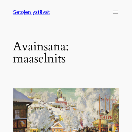
Siirry
Setojen ystävät
sisältöön
Avainsana:
maaselnits