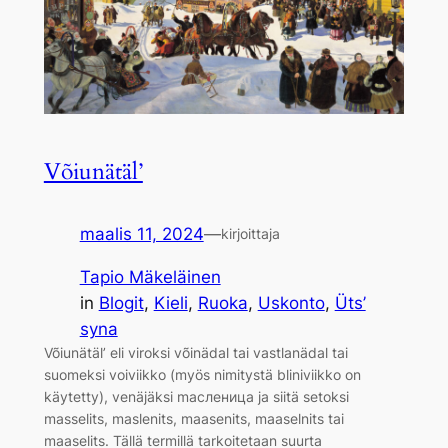
Võiunätäl’
maalis 11, 2024
—
kirjoittaja
Tapio Mäkeläinen
in
Blogit
, 
Kieli
, 
Ruoka
, 
Uskonto
, 
Üts’
syna
Võiunätäl’ eli viroksi võinädal tai vastlanädal tai
suomeksi voiviikko (myös nimitystä bliniviikko on
käytetty), venäjäksi mасленица ja siitä setoksi
masselits, maslenits, maasenits, maaselnits tai
maaselits. Tällä termillä tarkoitetaan suurta