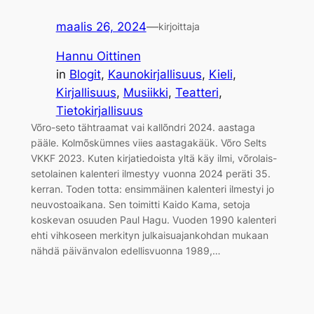
maalis 26, 2024
—
kirjoittaja
Hannu Oittinen
in
Blogit
, 
Kaunokirjallisuus
, 
Kieli
, 
Kirjallisuus
, 
Musiikki
, 
Teatteri
, 
Tietokirjallisuus
Võro-seto tähtraamat vai kallõndri 2024. aastaga
pääle. Kolmõskümnes viies aastagakäük. Võro Selts
VKKF 2023. Kuten kirjatiedoista yltä käy ilmi, võrolais-
setolainen kalenteri ilmestyy vuonna 2024 peräti 35.
kerran. Toden totta: ensimmäinen kalenteri ilmestyi jo
neuvostoaikana. Sen toimitti Kaido Kama, setoja
koskevan osuuden Paul Hagu. Vuoden 1990 kalenteri
ehti vihkoseen merkityn julkaisuajankohdan mukaan
nähdä päivänvalon edellisvuonna 1989,…