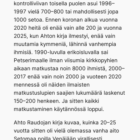
kontrolliviivan toisella puolen asui 1996–
1997 vielä 700–800 tai mahdollisesti jopa
1000 setoa. Ennen koronan alkua vuonna
2020 heitä oli enää vain alle 200 ja vuonna
2025, kun Ahton kirja ilmestyi, enää vain
muutamia kymmeniä, lähinnä vanhempia
ihmisiä. 1990-luvulla erikoisluvalla sai
Petserimaalle ilman viisumia kirkkopyhien
aikaan matkustaa noin 8000 ihmistä, 2000–
2017 enää vain noin 2000 ja vuoteen 2020
mennessä oli näiden ilmaisten
matkustuslupien saajien lukumäärä laskenut
150–200 henkeen. Ja sitten kaikki
matkustaminen käytännössä loppui.
Ahto Raudojan kirja kuvaa, kuinka 20–25
vuotta sitten oli vielä olemassa vanha aito
Setomaa noilla Venäjään virallisesti