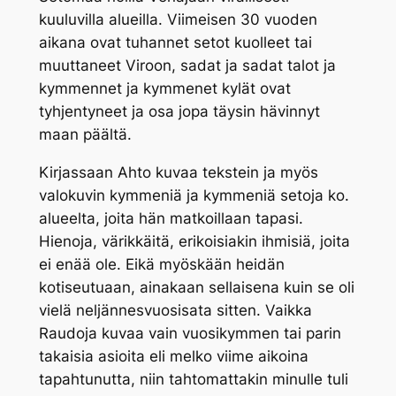
kuuluvilla alueilla. Viimeisen 30 vuoden
aikana ovat tuhannet setot kuolleet tai
muuttaneet Viroon, sadat ja sadat talot ja
kymmennet ja kymmenet kylät ovat
tyhjentyneet ja osa jopa täysin hävinnyt
maan päältä.
Kirjassaan Ahto kuvaa tekstein ja myös
valokuvin kymmeniä ja kymmeniä setoja ko.
alueelta, joita hän matkoillaan tapasi.
Hienoja, värikkäitä, erikoisiakin ihmisiä, joita
ei enää ole. Eikä myöskään heidän
kotiseutuaan, ainakaan sellaisena kuin se oli
vielä neljännesvuosisata sitten. Vaikka
Raudoja kuvaa vain vuosikymmen tai parin
takaisia asioita eli melko viime aikoina
tapahtunutta, niin tahtomattakin minulle tuli