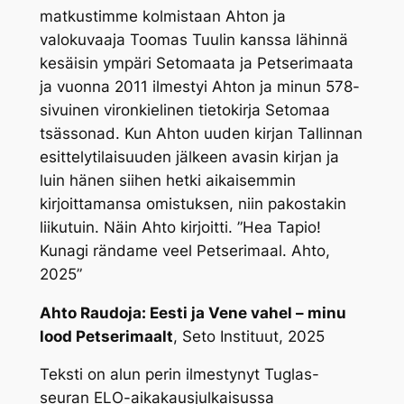
matkustimme kolmistaan Ahton ja
valokuvaaja Toomas Tuulin kanssa lähinnä
kesäisin ympäri Setomaata ja Petserimaata
ja vuonna 2011 ilmestyi Ahton ja minun 578-
sivuinen vironkielinen tietokirja Setomaa
tsässonad. Kun Ahton uuden kirjan Tallinnan
esittelytilaisuuden jälkeen avasin kirjan ja
luin hänen siihen hetki aikaisemmin
kirjoittamansa omistuksen, niin pakostakin
liikutuin. Näin Ahto kirjoitti. ”Hea Tapio!
Kunagi rändame veel Petserimaal. Ahto,
2025”
Ahto Raudoja: Eesti ja Vene vahel – minu
lood Petserimaalt
, Seto Instituut, 2025
Teksti on alun perin ilmestynyt Tuglas-
seuran ELO-aikakausjulkaisussa