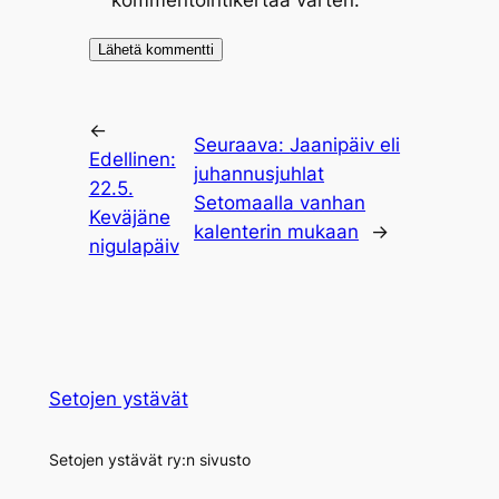
kommentointikertaa varten.
←
Seuraava:
Jaanipäiv eli
Edellinen:
juhannusjuhlat
22.5.
Setomaalla vanhan
Keväjäne
kalenterin mukaan
→
nigulapäiv
Setojen ystävät
Setojen ystävät ry:n sivusto