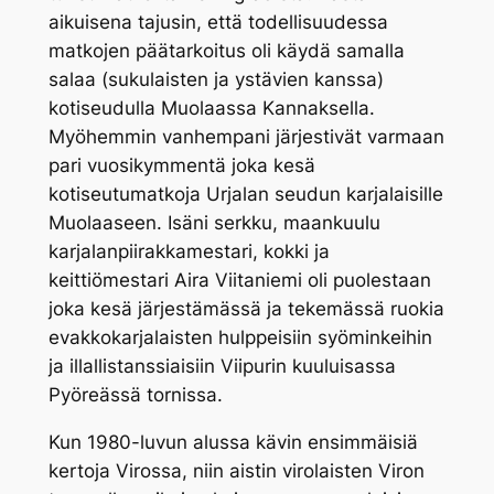
aikuisena tajusin, että todellisuudessa
matkojen päätarkoitus oli käydä samalla
salaa (sukulaisten ja ystävien kanssa)
kotiseudulla Muolaassa Kannaksella.
Myöhemmin vanhempani järjestivät varmaan
pari vuosikymmentä joka kesä
kotiseutumatkoja Urjalan seudun karjalaisille
Muolaaseen. Isäni serkku, maankuulu
karjalanpiirakkamestari, kokki ja
keittiömestari Aira Viitaniemi oli puolestaan
joka kesä järjestämässä ja tekemässä ruokia
evakkokarjalaisten hulppeisiin syöminkeihin
ja illallistanssiaisiin Viipurin kuuluisassa
Pyöreässä tornissa.
Kun 1980-luvun alussa kävin ensimmäisiä
kertoja Virossa, niin aistin virolaisten Viron