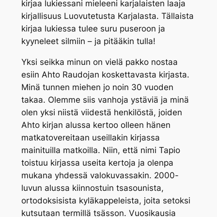
kirjaa lukiessani mieleeni karjalaisten laaja
kirjallisuus Luovutetusta Karjalasta. Tällaista
kirjaa lukiessa tulee suru puseroon ja
kyyneleet silmiin – ja pitääkin tulla!
Yksi seikka minun on vielä pakko nostaa
esiin Ahto Raudojan koskettavasta kirjasta.
Minä tunnen miehen jo noin 30 vuoden
takaa. Olemme siis vanhoja ystäviä ja minä
olen yksi niistä viidestä henkilöstä, joiden
Ahto kirjan alussa kertoo olleen hänen
matkatovereitaan useillakin kirjassa
mainituilla matkoilla. Niin, että nimi Tapio
toistuu kirjassa useita kertoja ja olenpa
mukana yhdessä valokuvassakin. 2000-
luvun alussa kiinnostuin tsasounista,
ortodoksisista kyläkappeleista, joita setoksi
kutsutaan termillä
tsässon
. Vuosikausia