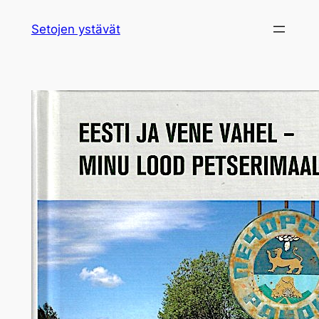
Siirry
Setojen ystävät
sisältöön