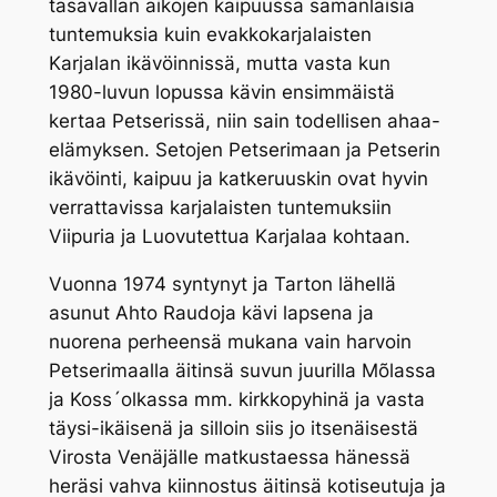
tasavallan aikojen kaipuussa samanlaisia
tuntemuksia kuin evakkokarjalaisten
Karjalan ikävöinnissä, mutta vasta kun
1980-luvun lopussa kävin ensimmäistä
kertaa Petserissä, niin sain todellisen ahaa-
elämyksen. Setojen Petserimaan ja Petserin
ikävöinti, kaipuu ja katkeruuskin ovat hyvin
verrattavissa karjalaisten tuntemuksiin
Viipuria ja Luovutettua Karjalaa kohtaan.
Vuonna 1974 syntynyt ja Tarton lähellä
asunut Ahto Raudoja kävi lapsena ja
nuorena perheensä mukana vain harvoin
Petserimaalla äitinsä suvun juurilla Mõlassa
ja Koss´olkassa mm. kirkkopyhinä ja vasta
täysi-ikäisenä ja silloin siis jo itsenäisestä
Virosta Venäjälle matkustaessa hänessä
heräsi vahva kiinnostus äitinsä kotiseutuja ja