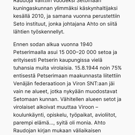
Raudoja valittiin vuodeksi Setomaan
kuningaskunnan ylimmäksi käskynhaltijaksi
kesällä 2010, ja samana vuonna perustettiin
Seto instituut, jonka johtajana Ahto on siitä
lähtien työskennellyt.
Ennen sodan alkua vuonna 1940
Petserimaalla asui 15 000–20 000 setoa ja
erityisesti Petserin kaupungissa vielä
tuhansia muita virolaisia. 15.8.1944 noin 75%
entisestä Petserimaan maakunnasta liitettiin
Venäjän federaatioon ja Viron SNT:aan jäi
vain ne alueet, jotka nykyään muodostavat
Setomaan kunnan. Vähitellen alueen setot ja
virolaiset alkoivat muuttaa Viroon –
koulunkäynti, opiskelu, työpaikat, avioliitot,
parempi elämä…, syitä oli monia. Ahto
Raudojan kirjan mukaan väliaikaisen