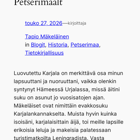
Petserimaalt
touko 27, 2026
—
kirjoittaja
Tapio Mäkeläinen
in
Blogit
, 
Historia
, 
Petserimaa
, 
Tietokirjallisuus
Luovutettu Karjala on merkittävä osa minun
lapsuuttani ja nuoruuttani, vaikka olenkin
syntynyt Hämeessä Urjalassa, missä äitini
suku on asunut jo vuosisatojen ajan.
Mäkeläiset ovat nimittäin evakkosuku
Karjalankannakselta. Muista hyvin kuinka
isoisäni, karjalaisittain äijä, toi meille lapsille
erikoisia leluja ja makeisia palatessaan
turistimatkoilta Leningradista. Vasta