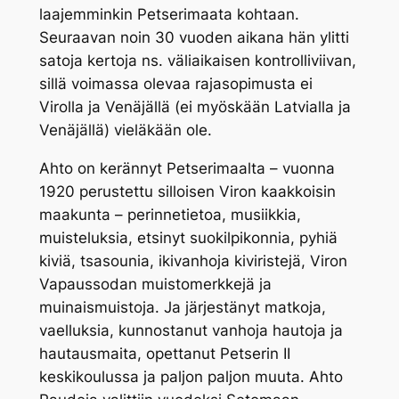
laajemminkin Petserimaata kohtaan.
Seuraavan noin 30 vuoden aikana hän ylitti
satoja kertoja ns. väliaikaisen kontrolliviivan,
sillä voimassa olevaa rajasopimusta ei
Virolla ja Venäjällä (ei myöskään Latvialla ja
Venäjällä) vieläkään ole.
Ahto on kerännyt Petserimaalta – vuonna
1920 perustettu silloisen Viron kaakkoisin
maakunta – perinnetietoa, musiikkia,
muisteluksia, etsinyt suokilpikonnia, pyhiä
kiviä, tsasounia, ikivanhoja kiviristejä, Viron
Vapaussodan muistomerkkejä ja
muinaismuistoja. Ja järjestänyt matkoja,
vaelluksia, kunnostanut vanhoja hautoja ja
hautausmaita, opettanut Petserin II
keskikoulussa ja paljon paljon muuta. Ahto