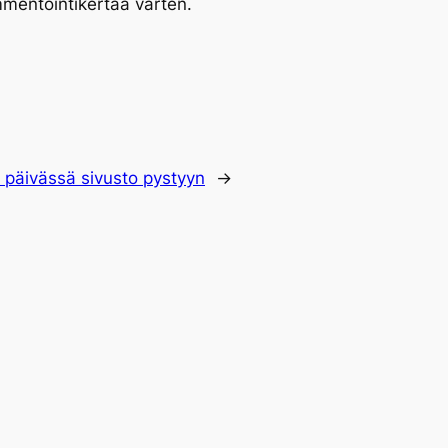
mmentointikertaa varten.
äivässä sivusto pystyyn
→