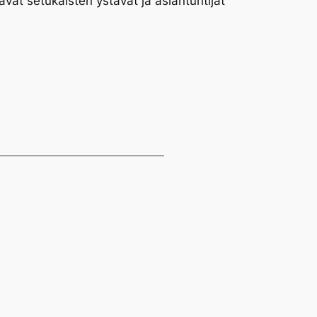
tavat setukaisten ystävät ja asiantuntijat