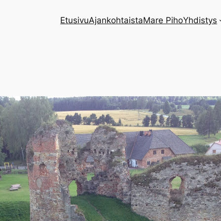
Etusivu
Ajankohtaista
Mare Piho
Yhdistys