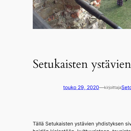
Setukaisten ystävien
touko 29, 2020
—
Seto
kirjoittaja
Tällä Setukaisten ystävien yhdistyksen siv