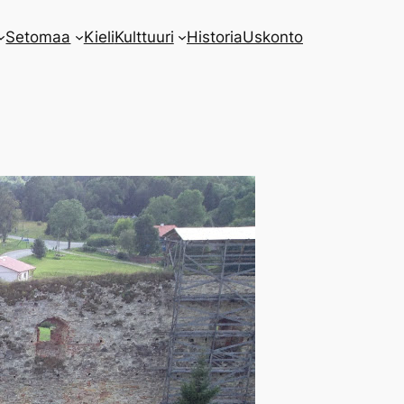
Setomaa
Kieli
Kulttuuri
Historia
Uskonto