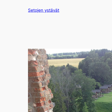
Siirry
Setojen ystävät
sisältöön