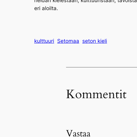
heidän kielestään, kulttuuristaan, tavoista
eri aloilta.
kulttuuri
Setomaa
seton kieli
Kommentit
Vastaa