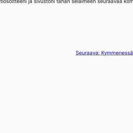
tiosoitteeni ja sivustoni tähän selaimeen seuraavaa ko
Seuraava:
Kymmenessä p