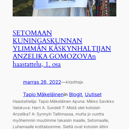
SETOMAAN
KUNINGASKUNNAN
YLIMMÄN KÄSKYNHALTIJAN
ANZELIKA GOMOZOVAn
haastattelu, 1. osa
marras 26, 2022
—
kirjoittaja
Tapio Mäkeläinen
in
Blogit
, 
Uutiset
Haastattelija: Tapio Mäkeläinen Apuna: Mikko Savikko
Valokuva: Harri A. Sundell T: Mistä olet kotoisin
Anzelika? A: Synnyin Tallinnassa, mutta jo vuotta
myöhemmin muutimme takaisin maalle, Setomaalle,
Luhamaalle kotitaloomme. Sieltä ovat kotoisin äitini