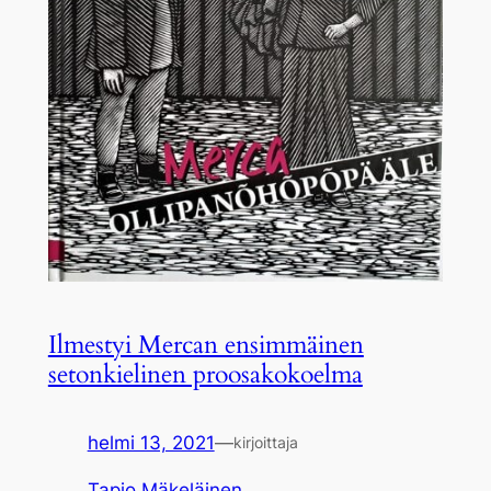
Ilmestyi Mercan ensimmäinen
setonkielinen proosakokoelma
helmi 13, 2021
—
kirjoittaja
Tapio Mäkeläinen