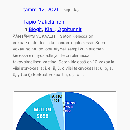
tammi 12, 2021
—
kirjoittaja
Tapio Mäkeläinen
in
Blogit
, 
Kieli
, 
Oppitunnit
ÄÄNTÄMYS VOKAALIT 1 Seton kielessä on
vokaalisointu, toisin kuin viron kirjakielessä. Seton
vokaalisointu on jopa täydellisempi kuin suomen
kielessä eli myös e:lle ja i:lle on olemassa
takavokaalinen vastine. Seton kielessä on 10 vokaalia,
viisi etuvokaalia: i, e, ä, ü, ö viisi takavokaalia: u, o, a,
õ, y (tai õ̭) korkeat vokaalit: i, ü ja u,…