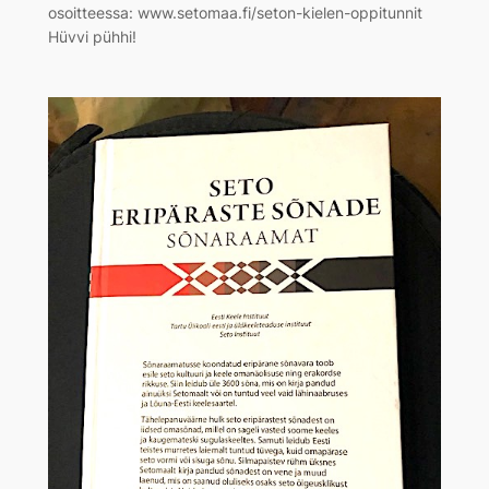
osoitteessa: www.setomaa.fi/seton-kielen-oppitunnit
Hüvvi pühhi!