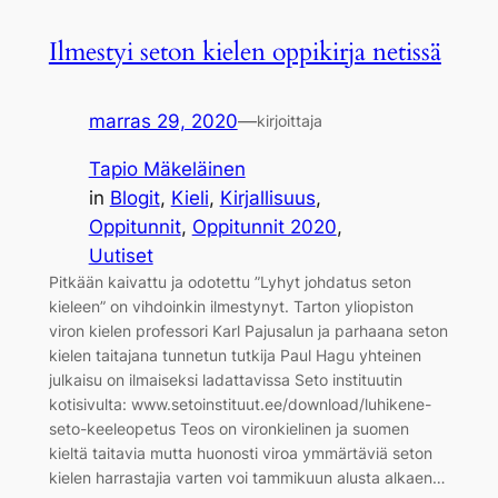
Ilmestyi seton kielen oppikirja netissä
marras 29, 2020
—
kirjoittaja
Tapio Mäkeläinen
in
Blogit
, 
Kieli
, 
Kirjallisuus
, 
Oppitunnit
, 
Oppitunnit 2020
, 
Uutiset
Pitkään kaivattu ja odotettu ”Lyhyt johdatus seton
kieleen” on vihdoinkin ilmestynyt. Tarton yliopiston
viron kielen professori Karl Pajusalun ja parhaana seton
kielen taitajana tunnetun tutkija Paul Hagu yhteinen
julkaisu on ilmaiseksi ladattavissa Seto instituutin
kotisivulta: www.setoinstituut.ee/download/luhikene-
seto-keeleopetus Teos on vironkielinen ja suomen
kieltä taitavia mutta huonosti viroa ymmärtäviä seton
kielen harrastajia varten voi tammikuun alusta alkaen…