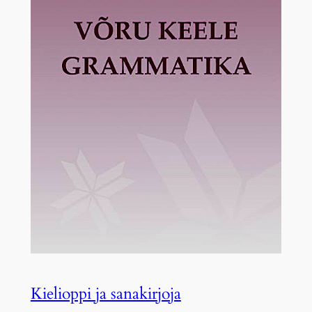
Kielioppi ja sanakirjoja