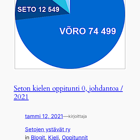
Seton kielen oppitunti 0, johdantoa /
2021
tammi 12, 2021
—
kirjoittaja
Setojen ystävät ry
in
Blogit
, 
Kieli
, 
Oppitunnit