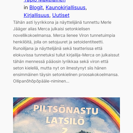
in
Blogit
, 
Kaunokirjallisuus
, 
Kirjallisuus
, 
Uutiset
Tähän asti lyyrikkona ja näyttelijänä tunnettu Merle
Jääger alias Merca julkaisi setonkielisen
novellikokoelmansa. Merca lienee Viron tunnetuimpia
henkilöitä, jolla on setojuuret ja setoidentiteetti.
Runoilijana ja näyttelijänä sekä teatterissa että
elokuvissa tunnetuksi tullut kirjailija-Merca on julkaissut
tähän mennessä pääosin lyriikkaa sekä viron että
seton kielellä, mutta nyt on ilmestynyt siis hänen
ensimmäinen täysin setonkielinen proosakokoelmansa.
Ollipanõhõpõpääle-niminen…