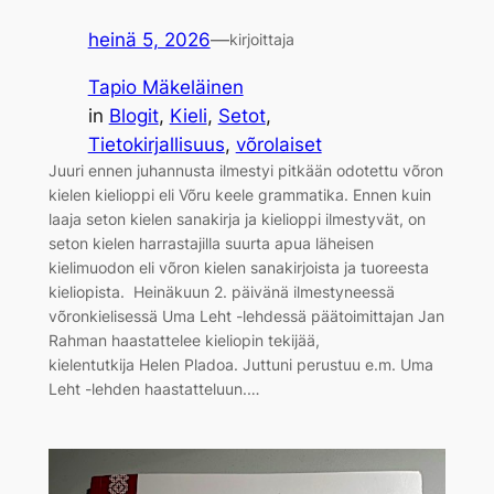
heinä 5, 2026
—
kirjoittaja
Tapio Mäkeläinen
in
Blogit
, 
Kieli
, 
Setot
, 
Tietokirjallisuus
, 
võrolaiset
Juuri ennen juhannusta ilmestyi pitkään odotettu võron
kielen kielioppi eli Võru keele grammatika. Ennen kuin
laaja seton kielen sanakirja ja kielioppi ilmestyvät, on
seton kielen harrastajilla suurta apua läheisen
kielimuodon eli võron kielen sanakirjoista ja tuoreesta
kieliopista. Heinäkuun 2. päivänä ilmestyneessä
võronkielisessä Uma Leht -lehdessä päätoimittajan Jan
Rahman haastattelee kieliopin tekijää,
kielentutkija Helen Pladoa. Juttuni perustuu e.m. Uma
Leht -lehden haastatteluun.…