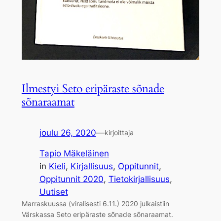
Ilmestyi Seto eripäraste sõnade
sõnaraamat
joulu 26, 2020
—
kirjoittaja
Tapio Mäkeläinen
in
Kieli
, 
Kirjallisuus
, 
Oppitunnit
, 
Oppitunnit 2020
, 
Tietokirjallisuus
, 
Uutiset
Marraskuussa (viralisesti 6.11.) 2020 julkaistiin
Värskassa Seto eripäraste sõnade sõnaraamat.