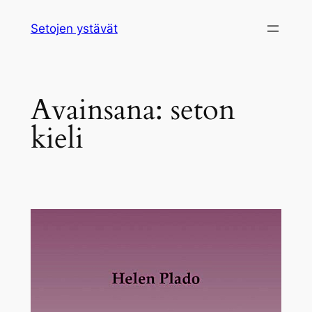
Siirry
Setojen ystävät
sisältöön
Avainsana:
seton
kieli