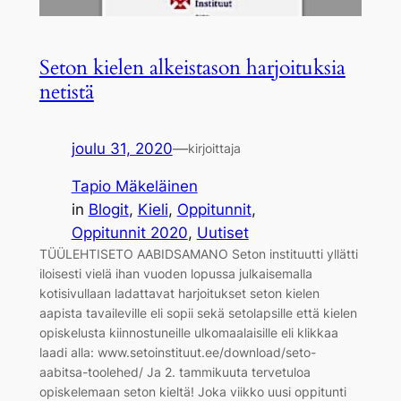
Seton kielen alkeistason harjoituksia
netistä
joulu 31, 2020
—
kirjoittaja
Tapio Mäkeläinen
in
Blogit
, 
Kieli
, 
Oppitunnit
, 
Oppitunnit 2020
, 
Uutiset
TÜÜLEHTISETO AABIDSAMANO Seton instituutti yllätti
iloisesti vielä ihan vuoden lopussa julkaisemalla
kotisivullaan ladattavat harjoitukset seton kielen
aapista tavaileville eli sopii sekä setolapsille että kielen
opiskelusta kiinnostuneille ulkomaalaisille eli klikkaa
laadi alla: www.setoinstituut.ee/download/seto-
aabitsa-toolehed/ Ja 2. tammikuuta tervetuloa
opiskelemaan seton kieltä! Joka viikko uusi oppitunti