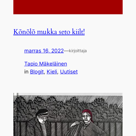
Kõnõlõ mukka seto kiilt!
marras 16, 2022
—
kirjoittaja
Tapio Mäkeläinen
in
Blogit
, 
Kieli
, 
Uutiset