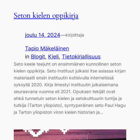
Seton kielen oppikirja
joulu 14, 2024
—
kirjoittaja
Tapio Mäkeläinen
in
Blogit
, 
Kieli
, 
Tietokirjallisuus
Seto keele teejuht on ensimmäinen kunnollinen seton
kielen oppikirja. Seto Instituut julkaisi itse asiassa kirjan
materiaalit ensin instituutin kotisivulla internetissä
syksyllä 2020. Kirja ilmestyi instituutin julkaisemana
seuraavana vuonna eli 2021. Opuksen tekijät ovat
ehkä tunnetuin seton kielen ja setokulttuurin tuntija ja
tutkija (Tarton yliopisto), syntyperäinen seto Paul Hagu
ja Tarton yliopiston viron kielen historian ja…