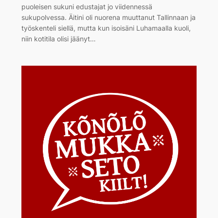
puoleisen sukuni edustajat jo viidennessä
sukupolvessa. Äitini oli nuorena muuttanut Tallinnaan ja
työskenteli siellä, mutta kun isoisäni Luhamaalla kuoli,
niin kotitila olisi jäänyt…