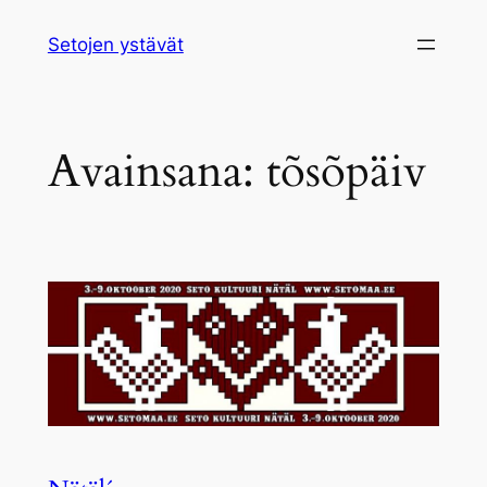
Siirry
Setojen ystävät
sisältöön
Avainsana:
tõsõpäiv