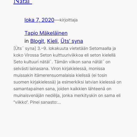
Nätäl´
loka 7, 2020
—
kirjoittaja
Tapio Mäkeläinen
in
Blogit
, 
Kieli
, 
Üts’ syna
[Üts´ syna] 3.–­9. lokakuuta vietetään Setomaalla ja
koko Virossa Seton kulttuuriviikkoa eli seton kielellä
Seto kultuuri nätäl´. Tämän viikon sana nätäl´ on
selvästi lainasana. Viron kirjakielessä, monissa
muissakin itämerensuomalaisia kielissä (ei tosin
suomen kirjakielessä) ja esimerkiksi latvian kielessä on
samantapainen sana, joiden kaikkien lähteenä on
muinaisvenäjän nedělja, jonka merkityskin on sama eli
“viikko“. Pinei sanasto:…