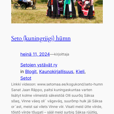
Seto (kuningriigi) hümn
heinä 11, 2024
—
kirjoittaja
Setojen ystävät ry
in
Blogit
, 
Kaunokirjallisuus
, 
Kieli
, 
Setot
Linkki videoon: www.setomaa.ee/kogukond/seto-humn
Sanat Jaan Räppo, paitsi kuningaskuntaa varten
lisätyt kolme viimeistä säkeistöä Olli suurõq Säksa
sõaq, Vinne väeq oll´ vägeväq, suurõmp hulk jäi Säksa
or´ast, meist sai vilets Vinne viir. Visati meid ütte viirde,
tõistõ viirde tõugati – sääl meid surbiq Säksa rüütliq,