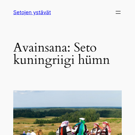
Siirry
Setojen ystävät
sisältöön
Avainsana:
Seto
kuningriigi hümn