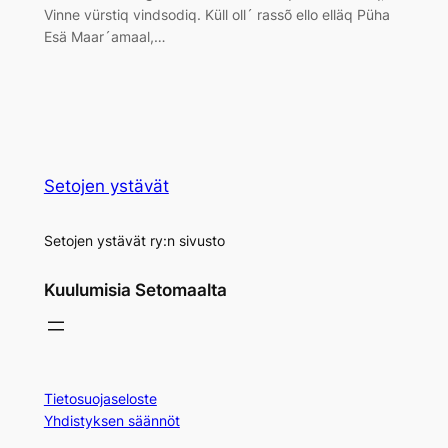
Vinne vürstiq vindsodiq. Küll oll´ rassõ ello elläq Püha
Esä Maar´amaal,…
Setojen ystävät
Setojen ystävät ry:n sivusto
Kuulumisia Setomaalta
Tietosuojaseloste
Yhdistyksen säännöt