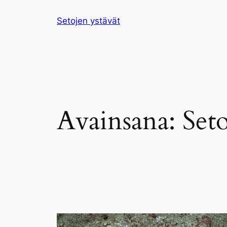
Siirry
Setojen ystävät
sisältöön
Avainsana:
Set