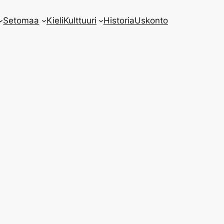
Setomaa
Kieli
Kulttuuri
Historia
Uskonto