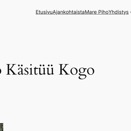
Etusivu
Ajankohtaista
Mare Piho
Yhdistys
o Käsitüü Kogo