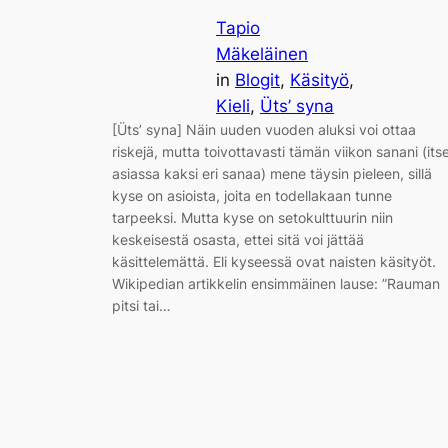
Tapio
Mäkeläinen
in
Blogit
, 
Käsityö
, 
Kieli
, 
Üts’ syna
[Üts’ syna] Näin uuden vuoden aluksi voi ottaa
riskejä, mutta toivottavasti tämän viikon sanani (its
asiassa kaksi eri sanaa) mene täysin pieleen, sillä
kyse on asioista, joita en todellakaan tunne
tarpeeksi. Mutta kyse on setokulttuurin niin
keskeisestä osasta, ettei sitä voi jättää
käsittelemättä. Eli kyseessä ovat naisten käsityöt.
Wikipedian artikkelin ensimmäinen lause: ”Rauman
pitsi tai…