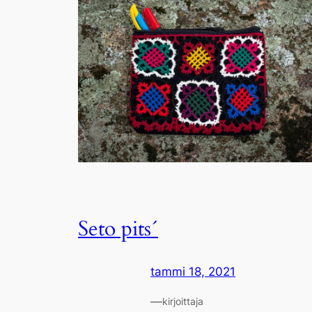
Seto pits´
tammi 18, 2021
—
kirjoittaja