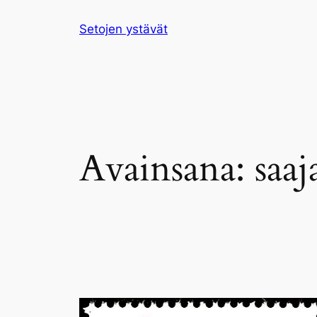
Siirry
Setojen ystävät
sisältöön
Avainsana:
saaj