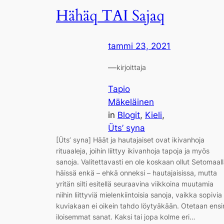
Hähäq TAI Sajaq
tammi 23, 2021
—
kirjoittaja
Tapio
Mäkeläinen
in
Blogit
, 
Kieli
, 
Üts’ syna
[Üts’ syna] Häät ja hautajaiset ovat ikivanhoja
rituaaleja, joihin liittyy ikivanhoja tapoja ja myös
sanoja. Valitettavasti en ole koskaan ollut Setomaal
häissä enkä – ehkä onneksi – hautajaisissa, mutta
yritän silti esitellä seuraavina viikkoina muutamia
niihin liittyviä mielenkiintoisia sanoja, vaikka sopivia
kuviakaan ei oikein tahdo löytyäkään. Otetaan ensi
iloisemmat sanat. Kaksi tai jopa kolme eri…