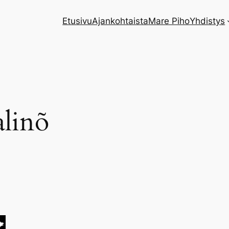
Etusivu
Ajankohtaista
Mare Piho
Yhdistys
alinõ