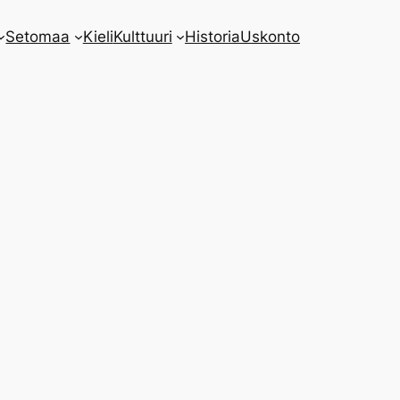
Setomaa
Kieli
Kulttuuri
Historia
Uskonto